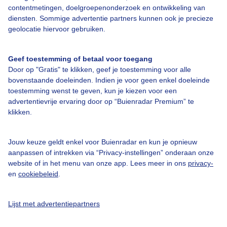
contentmetingen, doelgroepenonderzoek en ontwikkeling van
diensten. Sommige advertentie partners kunnen ook je precieze
Bedrijfsgegevens
geolocatie hiervoor gebruiken.
Veelgestelde vragen
Geef toestemming of betaal voor toegang
Contact
Door op "Gratis" te klikken, geef je toestemming voor alle
Toegankelijkheid
bovenstaande doeleinden. Indien je voor geen enkel doeleinde
toestemming wenst te geven, kun je kiezen voor een
Gebruikersvoorwaarden
advertentievrije ervaring door op “Buienradar Premium” te
klikken.
Adverteren
Buienradar Team
Jouw keuze geldt enkel voor Buienradar en kun je opnieuw
Privacy beleid
aanpassen of intrekken via “Privacy-instellingen” onderaan onze
website of in het menu van onze app. Lees meer in ons
privacy-
Cookie beleid
en
cookiebeleid
.
Privacy instellingen
Gratis weerdata
Lijst met advertentiepartners
@BuienradarNL