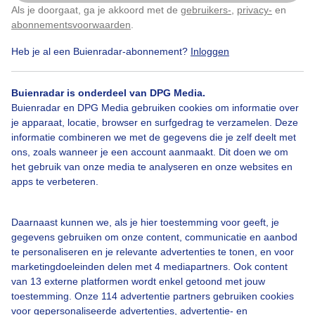
Als je doorgaat, ga je akkoord met de
gebruikers-
,
privacy-
en
Klik
hier
om dit aan te passen
abonnementsvoorwaarden
.
Heb je al een Buienradar-abonnement?
Inloggen
Regen
Buienradar is onderdeel van DPG Media.
Buienradar en DPG Media gebruiken cookies om informatie over
Bekijk slideshow
je apparaat, locatie, browser en surfgedrag te verzamelen. Deze
informatie combineren we met de gegevens die je zelf deelt met
ons, zoals wanneer je een account aanmaakt. Dit doen we om
het gebruik van onze media te analyseren en onze websites en
apps te verbeteren.
Een moment geduld aub...
Daarnaast kunnen we, als je hier toestemming voor geeft, je
gegevens gebruiken om onze content, communicatie en aanbod
te personaliseren en je relevante advertenties te tonen, en voor
marketingdoeleinden delen met 4 mediapartners. Ook content
van 13 externe platformen wordt enkel getoond met jouw
toestemming. Onze 114 advertentie partners gebruiken cookies
voor gepersonaliseerde advertenties, advertentie- en
Over Buienradar