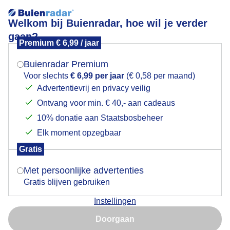
Welkom bij Buienradar, hoe wil je verder
gaan?
Premium € 6,99 / jaar
Mogen we je locatie gebruiken voor het
en het blijft maar regenen
weer?
Buienradar Premium
Voor slechts
€ 6,99 per jaar
(€ 0,58 per maand)
Advertentievrij en privacy veilig
Ontvang voor min. € 40,- aan cadeaus
Indien je hier nog geen akkoord op hebt gegeven,
verschijnt er zo een pop-up uit je browser waarin
10% donatie aan Staatsbosbeheer
deze toestemming gevraagd wordt.
Elk moment opzegbaar
Gratis
Is goed, toon de popup
Met persoonlijke advertenties
Gratis blijven gebruiken
regen wel goed voor de tuin en plantjes
Instellingen
Nu niet, misschien later
Door: Astrid Wiessner Hoog
Gemaakt: 08-06-2026, 54x bekeken
Doorgaan
Gebruik je Safari en wil je niet elke dag deze pop-up zien?