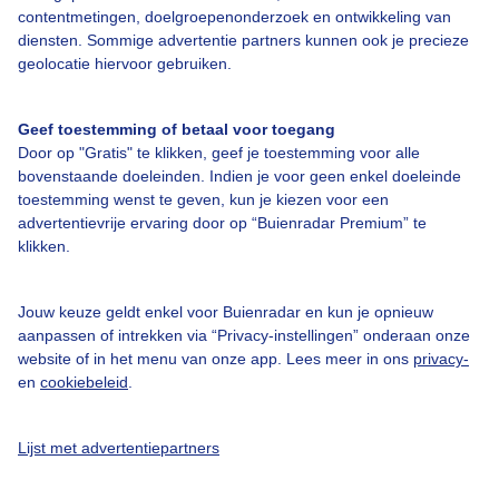
contentmetingen, doelgroepenonderzoek en ontwikkeling van
Veelgestelde vragen
diensten. Sommige advertentie partners kunnen ook je precieze
Contact
geolocatie hiervoor gebruiken.
Toegankelijkheid
Geef toestemming of betaal voor toegang
Gebruikersvoorwaarden
Door op "Gratis" te klikken, geef je toestemming voor alle
Adverteren
bovenstaande doeleinden. Indien je voor geen enkel doeleinde
toestemming wenst te geven, kun je kiezen voor een
Buienradar Team
advertentievrije ervaring door op “Buienradar Premium” te
klikken.
Privacy beleid
Cookie beleid
Jouw keuze geldt enkel voor Buienradar en kun je opnieuw
Privacy instellingen
aanpassen of intrekken via “Privacy-instellingen” onderaan onze
website of in het menu van onze app. Lees meer in ons
privacy-
Gratis weerdata
en
cookiebeleid
.
@BuienradarNL
Lijst met advertentiepartners
Buienradar
Buienradar