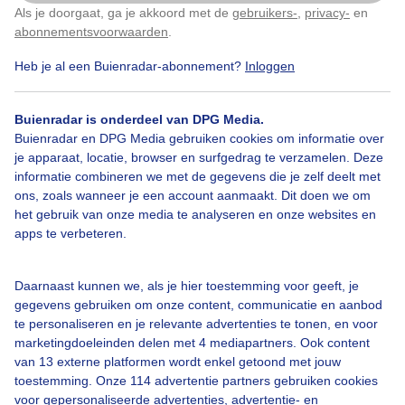
Als je doorgaat, ga je akkoord met de
gebruikers-
,
privacy-
en
Klik
hier
om dit aan te passen
abonnementsvoorwaarden
.
Heb je al een Buienradar-abonnement?
Inloggen
Bekijk slideshow
Buienradar is onderdeel van DPG Media.
Buienradar en DPG Media gebruiken cookies om informatie over
je apparaat, locatie, browser en surfgedrag te verzamelen. Deze
informatie combineren we met de gegevens die je zelf deelt met
ons, zoals wanneer je een account aanmaakt. Dit doen we om
Een moment geduld aub...
het gebruik van onze media te analyseren en onze websites en
apps te verbeteren.
Daarnaast kunnen we, als je hier toestemming voor geeft, je
gegevens gebruiken om onze content, communicatie en aanbod
te personaliseren en je relevante advertenties te tonen, en voor
Over Buienradar
marketingdoeleinden delen met 4 mediapartners. Ook content
van 13 externe platformen wordt enkel getoond met jouw
toestemming. Onze 114 advertentie partners gebruiken cookies
Bedrijfsgegevens
voor gepersonaliseerde advertenties, advertentie- en