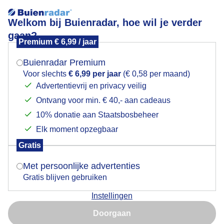
Welkom bij Buienradar, hoe wil je verder
gaan?
Premium € 6,99 / jaar
Mogen we je locatie gebruiken voor het
Vanmiddag langs het strand
weer?
Buienradar Premium
Voor slechts
€ 6,99 per jaar
(€ 0,58 per maand)
Advertentievrij en privacy veilig
Ontvang voor min. € 40,- aan cadeaus
Indien je hier nog geen akkoord op hebt gegeven,
verschijnt er zo een pop-up uit je browser waarin
10% donatie aan Staatsbosbeheer
deze toestemming gevraagd wordt.
Elk moment opzegbaar
Gratis
Is goed, toon de popup
Met persoonlijke advertenties
Gratis blijven gebruiken
Instellingen
Nu niet, misschien later
Door: Sjef Kenniphaas
Gemaakt: 08-06-2026, 32x bekeken
Doorgaan
Gebruik je Safari en wil je niet elke dag deze pop-up zien?