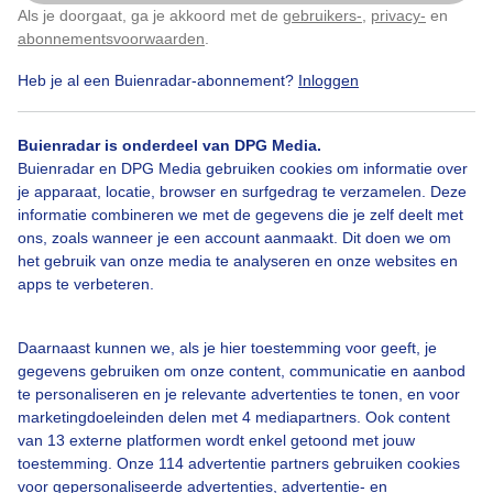
Als je doorgaat, ga je akkoord met de
gebruikers-
,
privacy-
en
Klik
hier
om dit aan te passen
abonnementsvoorwaarden
.
Heb je al een Buienradar-abonnement?
Inloggen
Bekijk slideshow
Buienradar is onderdeel van DPG Media.
Buienradar en DPG Media gebruiken cookies om informatie over
je apparaat, locatie, browser en surfgedrag te verzamelen. Deze
informatie combineren we met de gegevens die je zelf deelt met
ons, zoals wanneer je een account aanmaakt. Dit doen we om
Een moment geduld aub...
het gebruik van onze media te analyseren en onze websites en
apps te verbeteren.
Daarnaast kunnen we, als je hier toestemming voor geeft, je
gegevens gebruiken om onze content, communicatie en aanbod
te personaliseren en je relevante advertenties te tonen, en voor
Over Buienradar
marketingdoeleinden delen met 4 mediapartners. Ook content
van 13 externe platformen wordt enkel getoond met jouw
toestemming. Onze 114 advertentie partners gebruiken cookies
Bedrijfsgegevens
voor gepersonaliseerde advertenties, advertentie- en