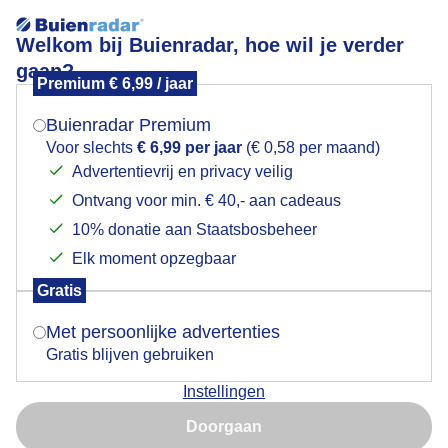
Welkom bij Buienradar, hoe wil je verder
gaan?
Premium € 6,99 / jaar
Mogen we je locatie gebruiken voor het
Zonsopkomst
weer?
Buienradar Premium
Voor slechts
€ 6,99 per jaar
(€ 0,58 per maand)
Advertentievrij en privacy veilig
Ontvang voor min. € 40,- aan cadeaus
Indien je hier nog geen akkoord op hebt gegeven,
verschijnt er zo een pop-up uit je browser waarin
10% donatie aan Staatsbosbeheer
deze toestemming gevraagd wordt.
Elk moment opzegbaar
Gratis
Is goed, toon de popup
Met persoonlijke advertenties
Gratis blijven gebruiken
Instellingen
Nu niet, misschien later
Door: Tonny de Vries
Gemaakt: 08-06-2026, 29x bekeken
Doorgaan
Gebruik je Safari en wil je niet elke dag deze pop-up zien?