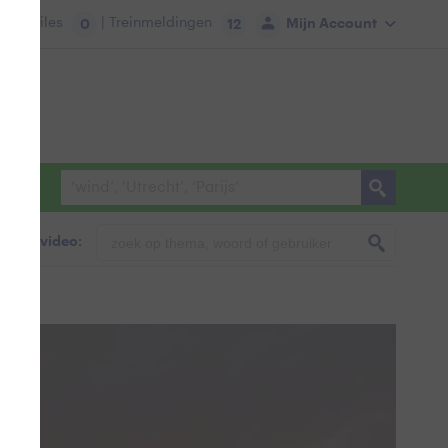
tie:
Files
| Treinmeldingen
Mijn Account
0
12
foto & video: