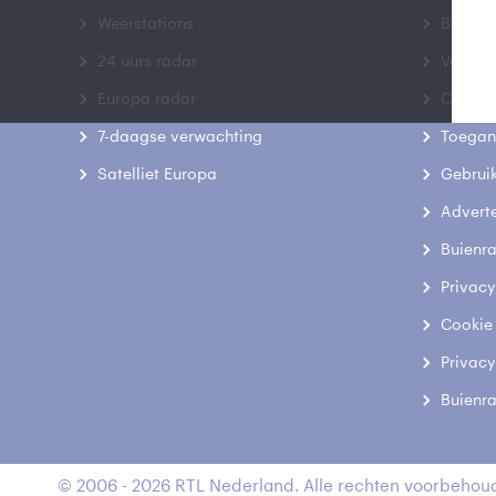
Weerstations
Bedrij
24 uurs radar
Veelge
Europa radar
Contac
7-daagse verwachting
Toegank
Satelliet Europa
Gebrui
Advert
Buienr
Privacy
Cookie
Privacy
Buienr
© 2006 - 2026 RTL Nederland. Alle rechten voorbehoud