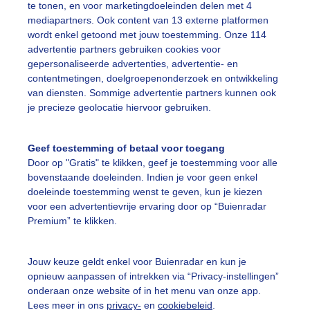
te tonen, en voor marketingdoeleinden delen met 4
nsondergang ameland 07-06-2026
mediapartners. Ook content van 13 externe platformen
wordt enkel getoond met jouw toestemming. Onze 114
r: Marcel Renou
Gemaakt: 07-06-2026, 58x bekeken
advertentie partners gebruiken cookies voor
gepersonaliseerde advertenties, advertentie- en
contentmetingen, doelgroepenonderzoek en ontwikkeling
olken
Zonsondergang
van diensten. Sommige advertentie partners kunnen ook
je precieze geolocatie hiervoor gebruiken.
ekijk slideshow
Geef toestemming of betaal voor toegang
Door op "Gratis" te klikken, geef je toestemming voor alle
bovenstaande doeleinden. Indien je voor geen enkel
doeleinde toestemming wenst te geven, kun je kiezen
voor een advertentievrije ervaring door op “Buienradar
Premium” te klikken.
Een moment geduld
Jouw keuze geldt enkel voor Buienradar en kun je
opnieuw aanpassen of intrekken via “Privacy-instellingen”
onderaan onze website of in het menu van onze app.
uienradar
Mijn weer
Lees meer in ons
privacy-
en
cookiebeleid
.