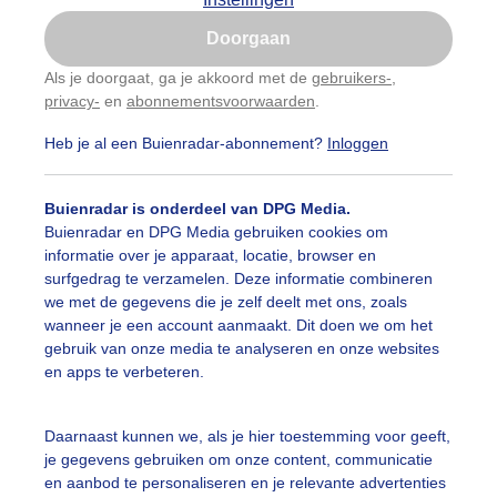
Is goed, toon de popup
Doorgaan
Nu niet, misschien later
Als je doorgaat, ga je akkoord met de
gebruikers-
,
privacy-
en
abonnementsvoorwaarden
.
Gebruik je Safari en wil je niet elke dag deze pop-up
zien?
Heb je al een Buienradar-abonnement?
Inloggen
Klik
hier
om dit aan te passen
Buienradar is onderdeel van DPG Media.
Buienradar en DPG Media gebruiken cookies om
informatie over je apparaat, locatie, browser en
surfgedrag te verzamelen. Deze informatie combineren
we met de gegevens die je zelf deelt met ons, zoals
wanneer je een account aanmaakt. Dit doen we om het
gebruik van onze media te analyseren en onze websites
en apps te verbeteren.
Daarnaast kunnen we, als je hier toestemming voor geeft,
je gegevens gebruiken om onze content, communicatie
en aanbod te personaliseren en je relevante advertenties