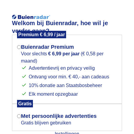
Reisinforma
Welkom bij Buienradar, hoe wil je
verder gaan?
Premium € 6,99 / jaar
Buienradar Premium
Voor slechts
€ 6,99 per jaar
(€ 0,58 per
wijd
Foto en video
Weerzine
maand)
Mogen we je locatie gebruiken voor
Advertentievrij en privacy veilig
het weer?
Zoeken in 
Ontvang voor min. € 40,- aan cadeaus
10% donatie aan Staatsbosbeheer
onsondergang ameland 07-06-2026
Elk moment opzegbaar
Indien je hier nog geen akkoord op hebt
Gratis
gegeven, verschijnt er zo een pop-up uit
je browser waarin deze toestemming
Met persoonlijke advertenties
gevraagd wordt.
Gratis blijven gebruiken
Instellingen