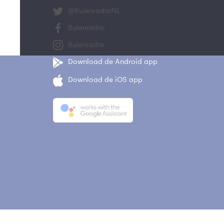
@BuienradarNL
Buienradar
Buienradar
Download de Android app
Download de iOS app