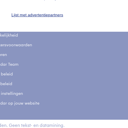
fsgegevens
De Bilt
Lijst met advertentiepartners
stelde vragen
t
elijkheid
kersvoorwaarden
eren
adar Team
 beleid
 beleid
 instellingen
adar op jouw website
en. Geen tekst- en datamining.