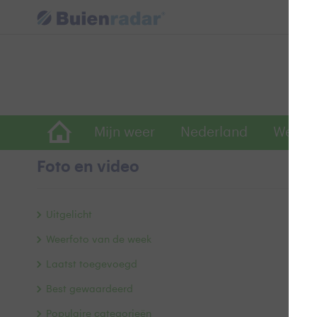
Mijn weer
Nederland
Wereld
Foto en video
z
Uitgelicht
Weerfoto van de week
Laatst toegevoegd
Best gewaardeerd
Populaire categorieën