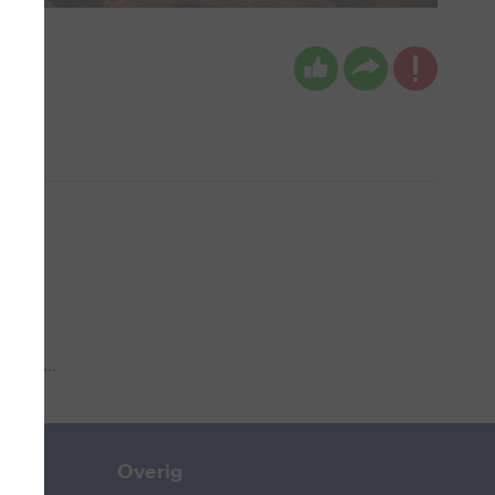
 aub...
Overig