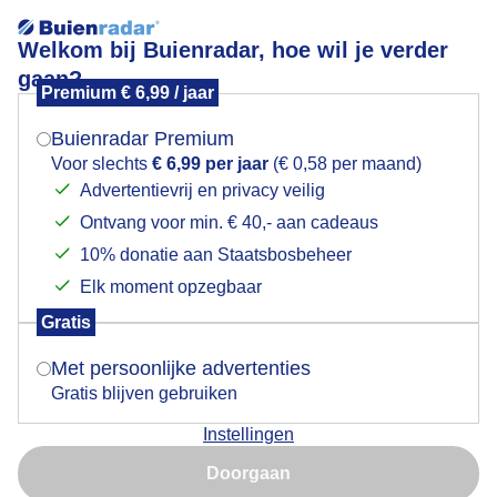
Welkom bij Buienradar, hoe wil je verder
gaan?
Premium € 6,99 / jaar
Mogen we je locatie gebruiken voor het
Zomer
weer?
Buienradar Premium
Voor slechts
€ 6,99 per jaar
(€ 0,58 per maand)
Advertentievrij en privacy veilig
Ontvang voor min. € 40,- aan cadeaus
Indien je hier nog geen akkoord op hebt gegeven,
verschijnt er zo een pop-up uit je browser waarin
10% donatie aan Staatsbosbeheer
deze toestemming gevraagd wordt.
Elk moment opzegbaar
Gratis
Is goed, toon de popup
Met persoonlijke advertenties
Gratis blijven gebruiken
Instellingen
Nu niet, misschien later
Doorgaan
Gebruik je Safari en wil je niet elke dag deze pop-up zien?