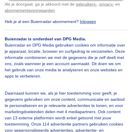
Als je doorgaat, ga je akkoord met de
gebruikers-
,
privacy-
en
Klik
hier
om dit aan te passen
abonnementsvoorwaarden
.
Heb je al een Buienradar-abonnement?
Inloggen
Buienradar is onderdeel van DPG Media.
Buienradar en DPG Media gebruiken cookies om informatie over
je apparaat, locatie, browser en surfgedrag te verzamelen. Deze
informatie combineren we met de gegevens die je zelf deelt met
ons, zoals wanneer je een account aanmaakt. Dit doen we om
het gebruik van onze media te analyseren en onze websites en
apps te verbeteren.
Daarnaast kunnen we, als je hier toestemming voor geeft, je
gegevens gebruiken om onze content, communicatie en aanbod
te personaliseren en je relevante advertenties te tonen, en voor
marketingdoeleinden delen met 4 mediapartners. Ook content
van 13 externe platformen wordt enkel getoond met jouw
toestemming. Onze 114 advertentie partners gebruiken cookies
Lente
voor gepersonaliseerde advertenties, advertentie- en