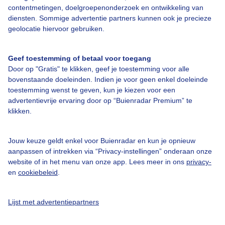
contentmetingen, doelgroepenonderzoek en ontwikkeling van
Door: Claudia
Gemaakt: 07-06-2026, 54x bekeken
diensten. Sommige advertentie partners kunnen ook je precieze
geolocatie hiervoor gebruiken.
Geef toestemming of betaal voor toegang
Lente
Zomer
Door op "Gratis" te klikken, geef je toestemming voor alle
bovenstaande doeleinden. Indien je voor geen enkel doeleinde
toestemming wenst te geven, kun je kiezen voor een
advertentievrije ervaring door op “Buienradar Premium” te
Bekijk slideshow
klikken.
Jouw keuze geldt enkel voor Buienradar en kun je opnieuw
aanpassen of intrekken via “Privacy-instellingen” onderaan onze
website of in het menu van onze app. Lees meer in ons
privacy-
en
cookiebeleid
.
Een moment geduld aub...
Lijst met advertentiepartners