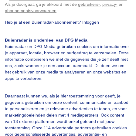
Als je doorgaat, ga je akkoord met de
gebruikers-
,
privacy-
en
Klik
hier
om dit aan te passen
abonnementsvoorwaarden
.
Heb je al een Buienradar-abonnement?
Inloggen
Lepelaar
Lente
Zon
Buienradar is onderdeel van DPG Media.
Buienradar en DPG Media gebruiken cookies om informatie over
Bekijk slideshow
je apparaat, locatie, browser en surfgedrag te verzamelen. Deze
informatie combineren we met de gegevens die je zelf deelt met
ons, zoals wanneer je een account aanmaakt. Dit doen we om
het gebruik van onze media te analyseren en onze websites en
apps te verbeteren.
Een moment geduld aub...
Daarnaast kunnen we, als je hier toestemming voor geeft, je
gegevens gebruiken om onze content, communicatie en aanbod
te personaliseren en je relevante advertenties te tonen, en voor
marketingdoeleinden delen met 4 mediapartners. Ook content
van 13 externe platformen wordt enkel getoond met jouw
toestemming. Onze 114 advertentie partners gebruiken cookies
voor gepersonaliseerde advertenties, advertentie- en
Over Buienradar