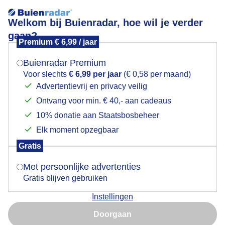
Welkom bij Buienradar, hoe wil je verder
gaan?
Premium € 6,99 / jaar
Mogen we je locatie gebruiken voor het
Lepelaars
weer?
Buienradar Premium
Voor slechts
€ 6,99 per jaar
(€ 0,58 per maand)
Advertentievrij en privacy veilig
Ontvang voor min. € 40,- aan cadeaus
Indien je hier nog geen akkoord op hebt gegeven,
verschijnt er zo een pop-up uit je browser waarin
10% donatie aan Staatsbosbeheer
deze toestemming gevraagd wordt.
Elk moment opzegbaar
Gratis
Is goed, toon de popup
Met persoonlijke advertenties
Gratis blijven gebruiken
Lepelaar geniet van het overwegend zonnige weer.
Instellingen
Nu niet, misschien later
Door: Kaya Slabbekoorn
Gemaakt: 07-06-2026, 48x bekeken
Doorgaan
Gebruik je Safari en wil je niet elke dag deze pop-up zien?