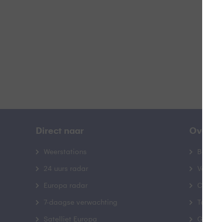
B
Direct naar
Over B
Weerstations
Bedrij
24 uurs radar
Veelge
Europa radar
Contac
7-daagse verwachting
Toegank
Satelliet Europa
Gebrui