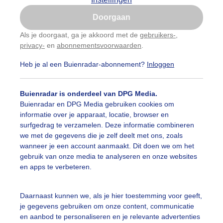
Is goed, toon de popup
Doorgaan
Nu niet, misschien later
Als je doorgaat, ga je akkoord met de
gebruikers-
,
privacy-
en
abonnementsvoorwaarden
.
Gebruik je Safari en wil je niet elke dag deze pop-up
zien?
Heb je al een Buienradar-abonnement?
Inloggen
Klik
hier
om dit aan te passen
Buienradar is onderdeel van DPG Media.
Buienradar en DPG Media gebruiken cookies om
informatie over je apparaat, locatie, browser en
surfgedrag te verzamelen. Deze informatie combineren
we met de gegevens die je zelf deelt met ons, zoals
wanneer je een account aanmaakt. Dit doen we om het
gebruik van onze media te analyseren en onze websites
en apps te verbeteren.
Daarnaast kunnen we, als je hier toestemming voor geeft,
r: Heidi Roest
Gemaakt: 07-06-2026, 41x bekeken
je gegevens gebruiken om onze content, communicatie
en aanbod te personaliseren en je relevante advertenties