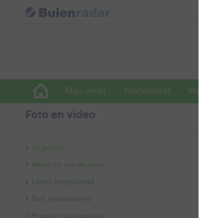
Mijn weer
Nederland
Wereld
Foto en video
H
Uitgelicht
Weerfoto van de week
Laatst toegevoegd
Best gewaardeerd
Populaire categorieën