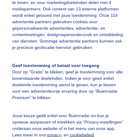
te tonen, en voor marketingdoeleinden delen met 4
mediapartners. Ook content van 13 externe platformen
ekijk slideshow
wordt enkel getoond met jouw toestemming. Onze 114
advertentie partners gebruiken cookies voor
gepersonaliseerde advertenties, advertentie- en
contentmetingen, doelgroepenonderzoek en ontwikkeling
van diensten. Sommige advertentie partners kunnen ook
je precieze geolocatie hiervoor gebruiken.
Een moment geduld
Geef toestemming of betaal voor toegang
Door op "Gratis" te klikken, geef je toestemming voor alle
bovenstaande doeleinden. Indien je voor geen enkel
uienradar
Mijn weer
doeleinde toestemming wenst te geven, kun je kiezen
voor een advertentievrije ervaring door op “Buienradar
fsgegevens
De Bilt
Premium” te klikken.
stelde vragen
t
Jouw keuze geldt enkel voor Buienradar en kun je
opnieuw aanpassen of intrekken via “Privacy-instellingen”
elijkheid
onderaan onze website of in het menu van onze app.
Lees meer in ons
privacy-
en
cookiebeleid
.
kersvoorwaarden