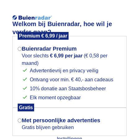
Reisinforma
Welkom bij Buienradar, hoe wil je
verder gaan?
Premium € 6,99 / jaar
Buienradar Premium
Voor slechts
€ 6,99 per jaar
(€ 0,58 per
wijd
Foto en video
Weerzine
maand)
Mogen we je locatie gebruiken voor
Advertentievrij en privacy veilig
het weer?
Zoeken in 
Ontvang voor min. € 40,- aan cadeaus
10% donatie aan Staatsbosbeheer
ollandse Wolkenlucht
Elk moment opzegbaar
Indien je hier nog geen akkoord op hebt
Gratis
gegeven, verschijnt er zo een pop-up uit
je browser waarin deze toestemming
Met persoonlijke advertenties
gevraagd wordt.
Gratis blijven gebruiken
Instellingen