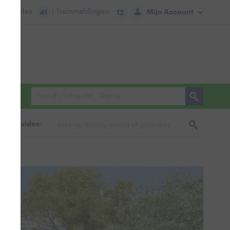
tie:
Files
| Treinmeldingen
Mijn Account
41
12
foto & video: