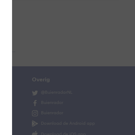
 aub...
Overig
@BuienradarNL
Buienradar
Buienradar
Download de Android app
Download de iOS app