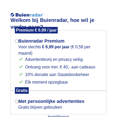
Reisinforma
Welkom bij Buienradar, hoe wil je
verder gaan?
Premium € 6,99 / jaar
Buienradar Premium
Voor slechts
€ 6,99 per jaar
(€ 0,58 per
wijd
Foto en video
Weerzine
maand)
Mogen we je locatie gebruiken voor
Advertentievrij en privacy veilig
het weer?
Zoeken in 
Ontvang voor min. € 40,- aan cadeaus
10% donatie aan Staatsbosbeheer
ind zorgt voor woelig water in de Kra
Elk moment opzegbaar
Indien je hier nog geen akkoord op hebt
Gratis
gegeven, verschijnt er zo een pop-up uit
je browser waarin deze toestemming
Met persoonlijke advertenties
gevraagd wordt.
Gratis blijven gebruiken
Instellingen