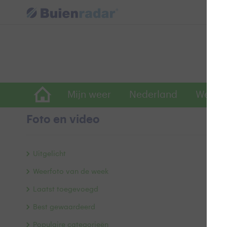
Mijn weer
Nederland
Wereld
Foto en video
W
Uitgelicht
Weerfoto van de week
Laatst toegevoegd
Best gewaardeerd
Populaire categorieën