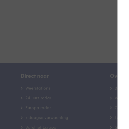
B
Direct naar
Over B
Weerstations
Bedrij
24 uurs radar
Veelge
Europa radar
Contac
7-daagse verwachting
Toegank
Satelliet Europa
Gebrui