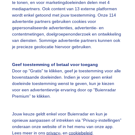
te tonen, en voor marketingdoeleinden delen met 4
mediapartners. Ook content van 13 externe platformen
ekijk slideshow
wordt enkel getoond met jouw toestemming. Onze 114
advertentie partners gebruiken cookies voor
gepersonaliseerde advertenties, advertentie- en
contentmetingen, doelgroepenonderzoek en ontwikkeling
van diensten. Sommige advertentie partners kunnen ook
je precieze geolocatie hiervoor gebruiken.
Een moment geduld
Geef toestemming of betaal voor toegang
Door op "Gratis" te klikken, geef je toestemming voor alle
bovenstaande doeleinden. Indien je voor geen enkel
uienradar
Mijn weer
doeleinde toestemming wenst te geven, kun je kiezen
voor een advertentievrije ervaring door op “Buienradar
fsgegevens
De Bilt
Premium” te klikken.
stelde vragen
t
Jouw keuze geldt enkel voor Buienradar en kun je
opnieuw aanpassen of intrekken via “Privacy-instellingen”
elijkheid
onderaan onze website of in het menu van onze app.
Lees meer in ons
privacy-
en
cookiebeleid
.
kersvoorwaarden