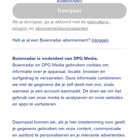
Is goed, toon de popup
Doorgaan
Nu niet, misschien later
Als je doorgaat, ga je akkoord met de
gebruikers-
,
privacy-
en
abonnementsvoorwaarden
.
Gebruik je Safari en wil je niet elke dag deze pop-up
zien?
Heb je al een Buienradar-abonnement?
Inloggen
Klik
hier
om dit aan te passen
Buienradar is onderdeel van DPG Media.
Buienradar en DPG Media gebruiken cookies om
informatie over je apparaat, locatie, browser en
surfgedrag te verzamelen. Deze informatie combineren
we met de gegevens die je zelf deelt met ons, zoals
wanneer je een account aanmaakt. Dit doen we om het
gebruik van onze media te analyseren en onze websites
en apps te verbeteren.
Daarnaast kunnen we, als je hier toestemming voor geeft,
r: Maddy Koster
Gemaakt: 07-06-2026, 41x bekeken
je gegevens gebruiken om onze content, communicatie
en aanbod te personaliseren en je relevante advertenties