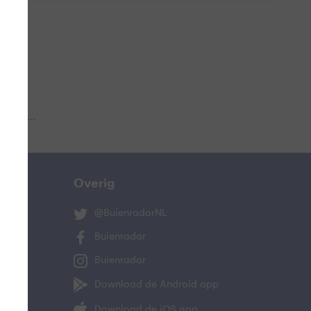
 aub...
Overig
@BuienradarNL
Buienradar
Buienradar
Download de Android app
Download de iOS app