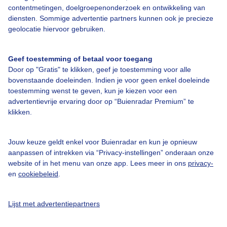
contentmetingen, doelgroepenonderzoek en ontwikkeling van
diensten. Sommige advertentie partners kunnen ook je precieze
Over Buienradar
geolocatie hiervoor gebruiken.
Bedrijfsgegevens
Geef toestemming of betaal voor toegang
Door op "Gratis" te klikken, geef je toestemming voor alle
Veelgestelde vragen
bovenstaande doeleinden. Indien je voor geen enkel doeleinde
Contact
toestemming wenst te geven, kun je kiezen voor een
advertentievrije ervaring door op “Buienradar Premium” te
Toegankelijkheid
klikken.
Gebruikersvoorwaarden
Jouw keuze geldt enkel voor Buienradar en kun je opnieuw
Adverteren
aanpassen of intrekken via “Privacy-instellingen” onderaan onze
Buienradar Team
website of in het menu van onze app. Lees meer in ons
privacy-
en
cookiebeleid
.
Privacy beleid
Cookie beleid
Lijst met advertentiepartners
Privacy instellingen