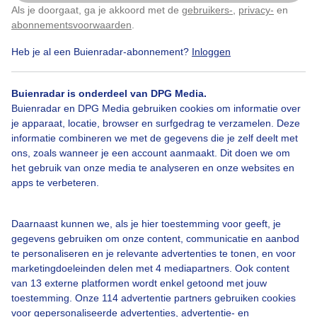
Als je doorgaat, ga je akkoord met de
gebruikers-
,
privacy-
en
Klik
hier
om dit aan te passen
abonnementsvoorwaarden
.
Heb je al een Buienradar-abonnement?
Inloggen
Door: Marij Bouwers
Gemaakt: 07-06-2026, 51x bekeken
Buienradar is onderdeel van DPG Media.
Buienradar en DPG Media gebruiken cookies om informatie over
je apparaat, locatie, browser en surfgedrag te verzamelen. Deze
informatie combineren we met de gegevens die je zelf deelt met
Bekijk slideshow
ons, zoals wanneer je een account aanmaakt. Dit doen we om
het gebruik van onze media te analyseren en onze websites en
apps te verbeteren.
Daarnaast kunnen we, als je hier toestemming voor geeft, je
gegevens gebruiken om onze content, communicatie en aanbod
Een moment geduld aub...
te personaliseren en je relevante advertenties te tonen, en voor
marketingdoeleinden delen met 4 mediapartners. Ook content
van 13 externe platformen wordt enkel getoond met jouw
toestemming. Onze 114 advertentie partners gebruiken cookies
voor gepersonaliseerde advertenties, advertentie- en