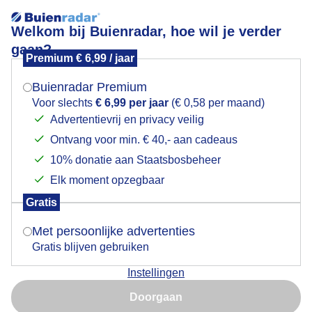
Welkom bij Buienradar, hoe wil je verder
gaan?
Premium € 6,99 / jaar
Mogen we je locatie gebruiken voor het
Gaatje in de bewolking
weer?
Buienradar Premium
Voor slechts
€ 6,99 per jaar
(€ 0,58 per maand)
Advertentievrij en privacy veilig
Ontvang voor min. € 40,- aan cadeaus
Indien je hier nog geen akkoord op hebt gegeven,
verschijnt er zo een pop-up uit je browser waarin
10% donatie aan Staatsbosbeheer
deze toestemming gevraagd wordt.
Elk moment opzegbaar
Gratis
Is goed, toon de popup
Met persoonlijke advertenties
Gratis blijven gebruiken
Instellingen
Nu niet, misschien later
Door: Jolanda Bakker
Gemaakt: 07-06-2026, 33x bekeken
Doorgaan
Gebruik je Safari en wil je niet elke dag deze pop-up zien?