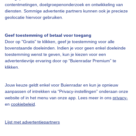
contentmetingen, doelgroepenonderzoek en ontwikkeling van
Veelgestelde vragen
diensten. Sommige advertentie partners kunnen ook je precieze
Contact
geolocatie hiervoor gebruiken.
Toegankelijkheid
Geef toestemming of betaal voor toegang
Gebruikersvoorwaarden
Door op "Gratis" te klikken, geef je toestemming voor alle
Adverteren
bovenstaande doeleinden. Indien je voor geen enkel doeleinde
toestemming wenst te geven, kun je kiezen voor een
Buienradar Team
advertentievrije ervaring door op “Buienradar Premium” te
klikken.
Privacy beleid
Cookie beleid
Jouw keuze geldt enkel voor Buienradar en kun je opnieuw
Privacy instellingen
aanpassen of intrekken via “Privacy-instellingen” onderaan onze
website of in het menu van onze app. Lees meer in ons
privacy-
Gratis weerdata
en
cookiebeleid
.
@BuienradarNL
Lijst met advertentiepartners
Buienradar
Buienradar