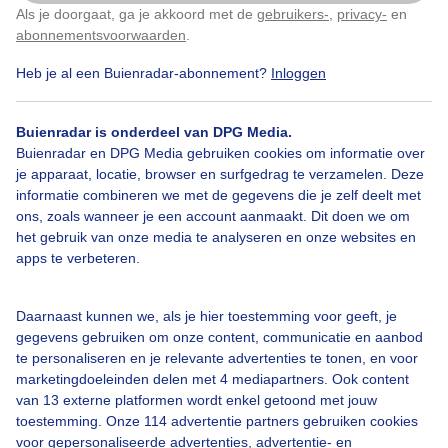
Als je doorgaat, ga je akkoord met de
gebruikers-
,
privacy-
en
Klik
hier
om dit aan te passen
abonnementsvoorwaarden
.
Heb je al een Buienradar-abonnement?
Inloggen
Bekijk slideshow
Buienradar is onderdeel van DPG Media.
Buienradar en DPG Media gebruiken cookies om informatie over
je apparaat, locatie, browser en surfgedrag te verzamelen. Deze
informatie combineren we met de gegevens die je zelf deelt met
ons, zoals wanneer je een account aanmaakt. Dit doen we om
Een moment geduld aub...
het gebruik van onze media te analyseren en onze websites en
apps te verbeteren.
Daarnaast kunnen we, als je hier toestemming voor geeft, je
gegevens gebruiken om onze content, communicatie en aanbod
te personaliseren en je relevante advertenties te tonen, en voor
Over Buienradar
marketingdoeleinden delen met 4 mediapartners. Ook content
van 13 externe platformen wordt enkel getoond met jouw
toestemming. Onze 114 advertentie partners gebruiken cookies
Bedrijfsgegevens
voor gepersonaliseerde advertenties, advertentie- en