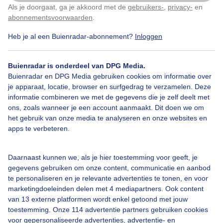
Als je doorgaat, ga je akkoord met de
gebruikers-
,
privacy-
en
Klik
hier
om dit aan te passen
abonnementsvoorwaarden
.
Heb je al een Buienradar-abonnement?
Inloggen
Buienradar is onderdeel van DPG Media.
Buienradar en DPG Media gebruiken cookies om informatie over
je apparaat, locatie, browser en surfgedrag te verzamelen. Deze
informatie combineren we met de gegevens die je zelf deelt met
ons, zoals wanneer je een account aanmaakt. Dit doen we om
het gebruik van onze media te analyseren en onze websites en
apps te verbeteren.
Door: Ilonka Arnoczky
Gemaakt: 06-06-2026, 107x bekeken
Daarnaast kunnen we, als je hier toestemming voor geeft, je
gegevens gebruiken om onze content, communicatie en aanbod
te personaliseren en je relevante advertenties te tonen, en voor
marketingdoeleinden delen met 4 mediapartners. Ook content
van 13 externe platformen wordt enkel getoond met jouw
Bekijk slideshow
toestemming. Onze 114 advertentie partners gebruiken cookies
voor gepersonaliseerde advertenties, advertentie- en