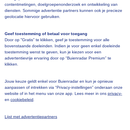
contentmetingen, doelgroepenonderzoek en ontwikkeling van
diensten. Sommige advertentie partners kunnen ook je precieze
geolocatie hiervoor gebruiken.
Een moment geduld aub...
Geef toestemming of betaal voor toegang
Door op "Gratis" te klikken, geef je toestemming voor alle
bovenstaande doeleinden. Indien je voor geen enkel doeleinde
toestemming wenst te geven, kun je kiezen voor een
advertentievrije ervaring door op “Buienradar Premium” te
klikken.
Over Buienradar
Jouw keuze geldt enkel voor Buienradar en kun je opnieuw
aanpassen of intrekken via “Privacy-instellingen” onderaan onze
Bedrijfsgegevens
website of in het menu van onze app. Lees meer in ons
privacy-
Veelgestelde vragen
en
cookiebeleid
.
Contact
Lijst met advertentiepartners
Toegankelijkheid
Gebruikersvoorwaarden