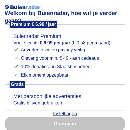
Welkom bij Buienradar, hoe wil je verder
gaan?
Premium € 6,99 / jaar
Mogen we je locatie gebruiken voor het
1000186667
weer?
Buienradar Premium
Voor slechts
€ 6,99 per jaar
(€ 0,58 per maand)
Advertentievrij en privacy veilig
Ontvang voor min. € 40,- aan cadeaus
Indien je hier nog geen akkoord op hebt gegeven,
verschijnt er zo een pop-up uit je browser waarin
10% donatie aan Staatsbosbeheer
deze toestemming gevraagd wordt.
Elk moment opzegbaar
Gratis
Is goed, toon de popup
Met persoonlijke advertenties
Gratis blijven gebruiken
Instellingen
Nu niet, misschien later
Doorgaan
Gebruik je Safari en wil je niet elke dag deze pop-up zien?