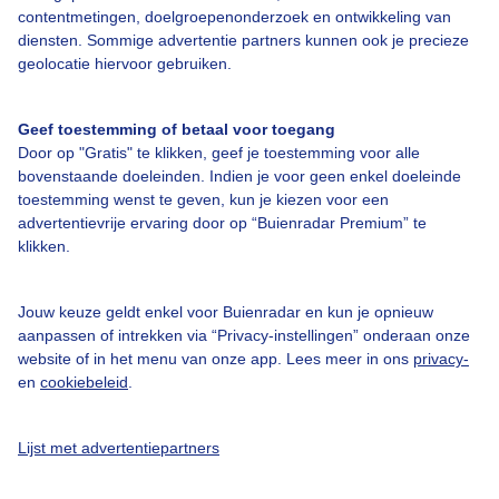
contentmetingen, doelgroepenonderzoek en ontwikkeling van
diensten. Sommige advertentie partners kunnen ook je precieze
Bedrijfsgegevens
geolocatie hiervoor gebruiken.
Veelgestelde vragen
Geef toestemming of betaal voor toegang
Contact
Door op "Gratis" te klikken, geef je toestemming voor alle
Toegankelijkheid
bovenstaande doeleinden. Indien je voor geen enkel doeleinde
toestemming wenst te geven, kun je kiezen voor een
Gebruikersvoorwaarden
advertentievrije ervaring door op “Buienradar Premium” te
klikken.
Adverteren
Buienradar Team
Jouw keuze geldt enkel voor Buienradar en kun je opnieuw
Privacy beleid
aanpassen of intrekken via “Privacy-instellingen” onderaan onze
website of in het menu van onze app. Lees meer in ons
privacy-
Cookie beleid
en
cookiebeleid
.
Privacy instellingen
Gratis weerdata
Lijst met advertentiepartners
@BuienradarNL