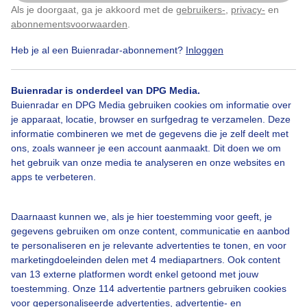
Als je doorgaat, ga je akkoord met de
gebruikers-
,
privacy-
en
Klik
hier
om dit aan te passen
abonnementsvoorwaarden
.
Heb je al een Buienradar-abonnement?
Inloggen
Spelenaandeglamping
Zon
Wolken
Buienradar is onderdeel van DPG Media.
Buienradar en DPG Media gebruiken cookies om informatie over
Bekijk slideshow
je apparaat, locatie, browser en surfgedrag te verzamelen. Deze
informatie combineren we met de gegevens die je zelf deelt met
ons, zoals wanneer je een account aanmaakt. Dit doen we om
het gebruik van onze media te analyseren en onze websites en
apps te verbeteren.
Een moment geduld aub...
Daarnaast kunnen we, als je hier toestemming voor geeft, je
gegevens gebruiken om onze content, communicatie en aanbod
te personaliseren en je relevante advertenties te tonen, en voor
marketingdoeleinden delen met 4 mediapartners. Ook content
van 13 externe platformen wordt enkel getoond met jouw
toestemming. Onze 114 advertentie partners gebruiken cookies
voor gepersonaliseerde advertenties, advertentie- en
Over Buienradar