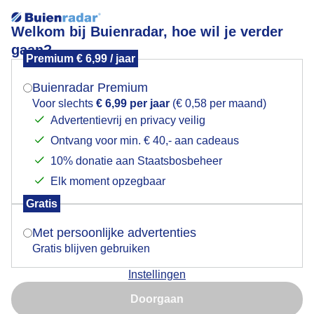
Welkom bij Buienradar, hoe wil je verder
gaan?
Premium € 6,99 / jaar
Mogen we je locatie gebruiken voor het
Spelen op de camping
weer?
Buienradar Premium
Voor slechts
€ 6,99 per jaar
(€ 0,58 per maand)
Advertentievrij en privacy veilig
Ontvang voor min. € 40,- aan cadeaus
Indien je hier nog geen akkoord op hebt gegeven,
verschijnt er zo een pop-up uit je browser waarin
10% donatie aan Staatsbosbeheer
deze toestemming gevraagd wordt.
Elk moment opzegbaar
Gratis
Is goed, toon de popup
Met persoonlijke advertenties
Gratis blijven gebruiken
Zonnige dag
Instellingen
Nu niet, misschien later
Door: Anita Maes-Kuppens
Gemaakt: 06-06-2026, 75x bekeken
Doorgaan
Gebruik je Safari en wil je niet elke dag deze pop-up zien?