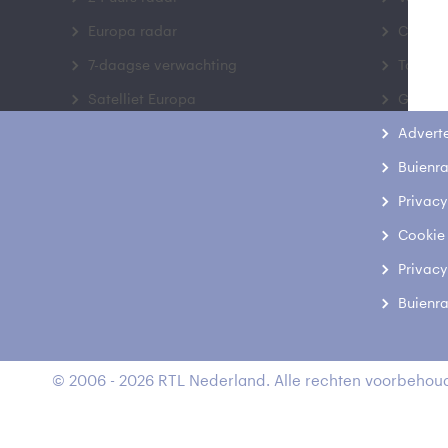
Europa radar
Contac
7-daagse verwachting
Toegank
Satelliet Europa
Gebrui
Advert
Buienr
Privacy
Cookie
Privacy
Buienr
© 2006 - 2026 RTL Nederland. Alle rechten voorbehoud