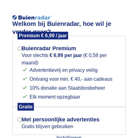
Reisinforma
Welkom bij Buienradar, hoe wil je
verder gaan?
Premium € 6,99 / jaar
Buienradar Premium
Voor slechts
€ 6,99 per jaar
(€ 0,58 per
wijd
Foto en video
Weerzine
maand)
Mogen we je locatie gebruiken voor
Advertentievrij en privacy veilig
het weer?
Zoeken in 
Ontvang voor min. € 40,- aan cadeaus
10% donatie aan Staatsbosbeheer
bel-telling dit weekend, Vlissingen
Elk moment opzegbaar
Indien je hier nog geen akkoord op hebt
Gratis
gegeven, verschijnt er zo een pop-up uit
je browser waarin deze toestemming
Met persoonlijke advertenties
gevraagd wordt.
Gratis blijven gebruiken
Instellingen