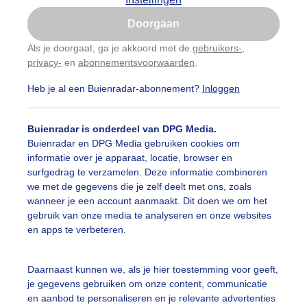
Is goed, toon de popup
Doorgaan
Nu niet, misschien later
Als je doorgaat, ga je akkoord met de
gebruikers-
,
privacy-
en
abonnementsvoorwaarden
.
Gebruik je Safari en wil je niet elke dag deze pop-up
zien?
Heb je al een Buienradar-abonnement?
Inloggen
Klik
hier
om dit aan te passen
Buienradar is onderdeel van DPG Media.
Buienradar en DPG Media gebruiken cookies om
informatie over je apparaat, locatie, browser en
surfgedrag te verzamelen. Deze informatie combineren
we met de gegevens die je zelf deelt met ons, zoals
wanneer je een account aanmaakt. Dit doen we om het
gebruik van onze media te analyseren en onze websites
en apps te verbeteren.
Daarnaast kunnen we, als je hier toestemming voor geeft,
je gegevens gebruiken om onze content, communicatie
en aanbod te personaliseren en je relevante advertenties