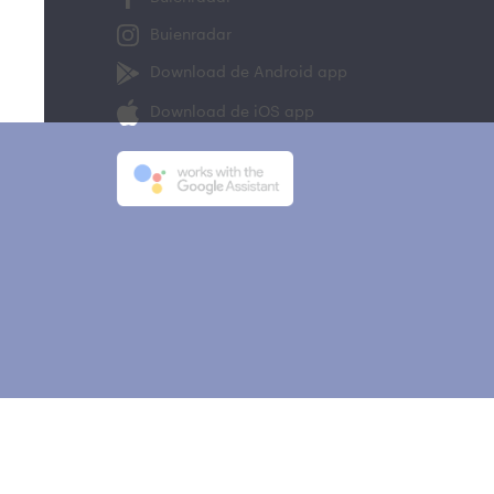
Buienradar
Download de Android app
Download de iOS app