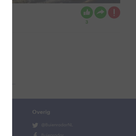
3
 aub...
Overig
@BuienradarNL
Buienradar