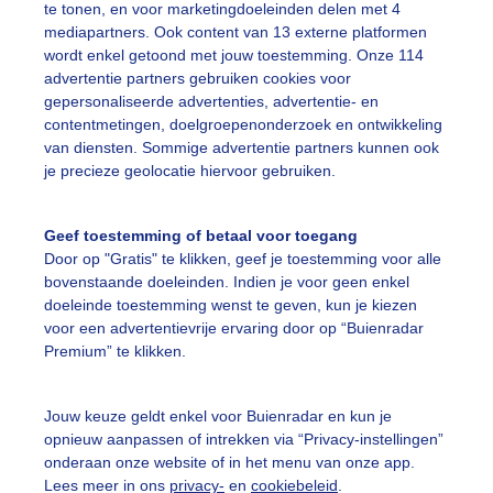
te tonen, en voor marketingdoeleinden delen met 4
mediapartners. Ook content van 13 externe platformen
r: Anne-Marie van Iersel
Gemaakt: 01-06-2026, 80x bekeken
wordt enkel getoond met jouw toestemming. Onze 114
advertentie partners gebruiken cookies voor
gepersonaliseerde advertenties, advertentie- en
contentmetingen, doelgroepenonderzoek en ontwikkeling
van diensten. Sommige advertentie partners kunnen ook
ekijk slideshow
je precieze geolocatie hiervoor gebruiken.
Geef toestemming of betaal voor toegang
Door op "Gratis" te klikken, geef je toestemming voor alle
bovenstaande doeleinden. Indien je voor geen enkel
Een moment geduld
doeleinde toestemming wenst te geven, kun je kiezen
voor een advertentievrije ervaring door op “Buienradar
Premium” te klikken.
uienradar
Mijn weer
Jouw keuze geldt enkel voor Buienradar en kun je
opnieuw aanpassen of intrekken via “Privacy-instellingen”
fsgegevens
De Bilt
onderaan onze website of in het menu van onze app.
Lees meer in ons
privacy-
en
cookiebeleid
.
stelde vragen