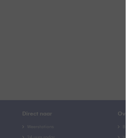
Doo
B
Direct naar
Over B
Weerstations
Bedrij
24 uurs radar
Veelge