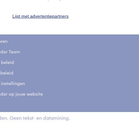
t
Lijst met advertentiepartners
elijkheid
kersvoorwaarden
eren
adar Team
 beleid
 beleid
 instellingen
adar op jouw website
en. Geen tekst- en datamining.