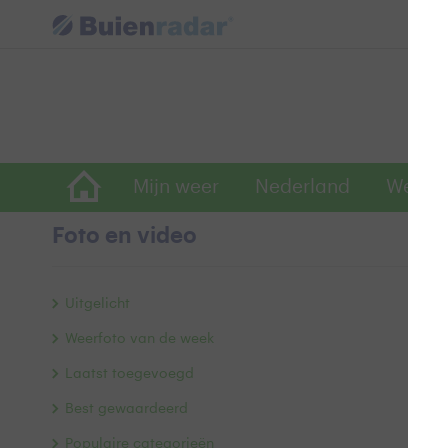
Mijn weer
Nederland
Wereld
Foto en video
Li
Uitgelicht
Weerfoto van de week
Laatst toegevoegd
Best gewaardeerd
Populaire categorieën