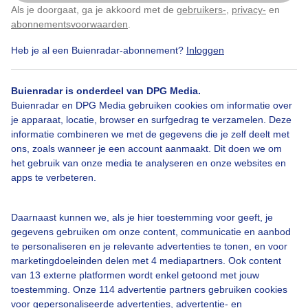
Als je doorgaat, ga je akkoord met de
gebruikers-
,
privacy-
en
Klik
hier
om dit aan te passen
abonnementsvoorwaarden
.
Door: Chris Meewis
Gemaakt: 06-06-2026, 20x bekeken
Heb je al een Buienradar-abonnement?
Inloggen
Buienradar is onderdeel van DPG Media.
Buienradar en DPG Media gebruiken cookies om informatie over
je apparaat, locatie, browser en surfgedrag te verzamelen. Deze
Bekijk slideshow
informatie combineren we met de gegevens die je zelf deelt met
ons, zoals wanneer je een account aanmaakt. Dit doen we om
het gebruik van onze media te analyseren en onze websites en
apps te verbeteren.
Daarnaast kunnen we, als je hier toestemming voor geeft, je
Een moment geduld aub...
gegevens gebruiken om onze content, communicatie en aanbod
te personaliseren en je relevante advertenties te tonen, en voor
marketingdoeleinden delen met 4 mediapartners. Ook content
van 13 externe platformen wordt enkel getoond met jouw
toestemming. Onze 114 advertentie partners gebruiken cookies
voor gepersonaliseerde advertenties, advertentie- en