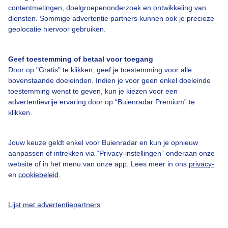
contentmetingen, doelgroepenonderzoek en ontwikkeling van
Over Buienradar
diensten. Sommige advertentie partners kunnen ook je precieze
geolocatie hiervoor gebruiken.
Bedrijfsgegevens
Geef toestemming of betaal voor toegang
Veelgestelde vragen
Door op "Gratis" te klikken, geef je toestemming voor alle
Contact
bovenstaande doeleinden. Indien je voor geen enkel doeleinde
toestemming wenst te geven, kun je kiezen voor een
Toegankelijkheid
advertentievrije ervaring door op “Buienradar Premium” te
Gebruikersvoorwaarden
klikken.
Adverteren
Jouw keuze geldt enkel voor Buienradar en kun je opnieuw
Buienradar Team
aanpassen of intrekken via “Privacy-instellingen” onderaan onze
website of in het menu van onze app. Lees meer in ons
privacy-
Privacy beleid
en
cookiebeleid
.
Cookie beleid
Privacy instellingen
Lijst met advertentiepartners
Gratis weerdata