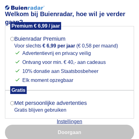
Welkom bij Buienradar, hoe wil je verder
gaan?
Premium € 6,99 / jaar
Mogen we je locatie gebruiken voor het
Vandaag geboren. Het jong van een waterhoen.
weer?
Blaricum vanmiddag.
Buienradar Premium
Voor slechts
€ 6,99 per jaar
(€ 0,58 per maand)
Advertentievrij en privacy veilig
Ontvang voor min. € 40,- aan cadeaus
Indien je hier nog geen akkoord op hebt gegeven,
verschijnt er zo een pop-up uit je browser waarin
10% donatie aan Staatsbosbeheer
deze toestemming gevraagd wordt.
Elk moment opzegbaar
Gratis
Is goed, toon de popup
Met persoonlijke advertenties
Gratis blijven gebruiken
Instellingen
Nu niet, misschien later
Doorgaan
Gebruik je Safari en wil je niet elke dag deze pop-up zien?