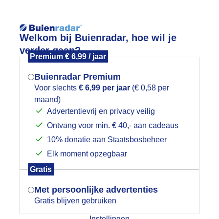
Reisinforma
Welkom bij Buienradar, hoe wil je
verder gaan?
Premium € 6,99 / jaar
Buienradar Premium
Voor slechts
€ 6,99 per jaar
(€ 0,58 per
wijd
Foto en video
Weerzine
maand)
Mogen we je locatie gebruiken voor
Advertentievrij en privacy veilig
het weer?
Zoeken in 
Ontvang voor min. € 40,- aan cadeaus
10% donatie aan Staatsbosbeheer
IND WOLKEN EN EEN DRUPPELTJE R
Elk moment opzegbaar
Indien je hier nog geen akkoord op hebt
Gratis
gegeven, verschijnt er zo een pop-up uit
je browser waarin deze toestemming
Met persoonlijke advertenties
gevraagd wordt.
Gratis blijven gebruiken
Instellingen