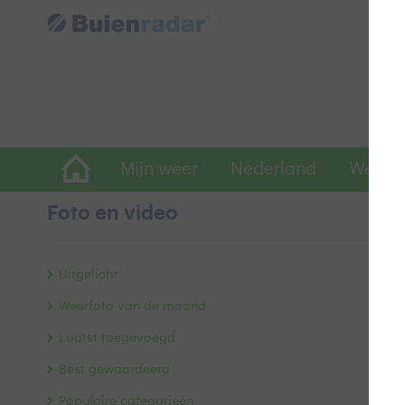
Mijn weer
Nederland
Wereld
Foto en video
W
Uitgelicht
Weerfoto van de maand
Laatst toegevoegd
Best gewaardeerd
Populaire categorieën