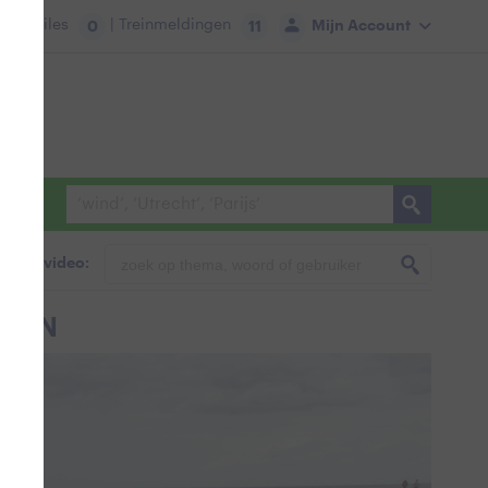
tie:
Files
| Treinmeldingen
Mijn Account
0
11
foto & video:
EGEN