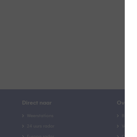
#
B
Direct naar
Over B
Weerstations
Bedrij
24 uurs radar
Veelge
Europa radar
Contac