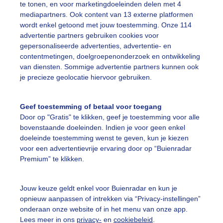
te tonen, en voor marketingdoeleinden delen met 4
mediapartners. Ook content van 13 externe platformen
mensen
Regen
Wind
wordt enkel getoond met jouw toestemming. Onze 114
advertentie partners gebruiken cookies voor
gepersonaliseerde advertenties, advertentie- en
ekijk slideshow
contentmetingen, doelgroepenonderzoek en ontwikkeling
van diensten. Sommige advertentie partners kunnen ook
je precieze geolocatie hiervoor gebruiken.
Geef toestemming of betaal voor toegang
Door op "Gratis" te klikken, geef je toestemming voor alle
Een moment geduld
bovenstaande doeleinden. Indien je voor geen enkel
doeleinde toestemming wenst te geven, kun je kiezen
voor een advertentievrije ervaring door op “Buienradar
Premium” te klikken.
uienradar
Mijn weer
Jouw keuze geldt enkel voor Buienradar en kun je
fsgegevens
De Bilt
opnieuw aanpassen of intrekken via “Privacy-instellingen”
stelde vragen
onderaan onze website of in het menu van onze app.
Lees meer in ons
privacy-
en
cookiebeleid
.
t