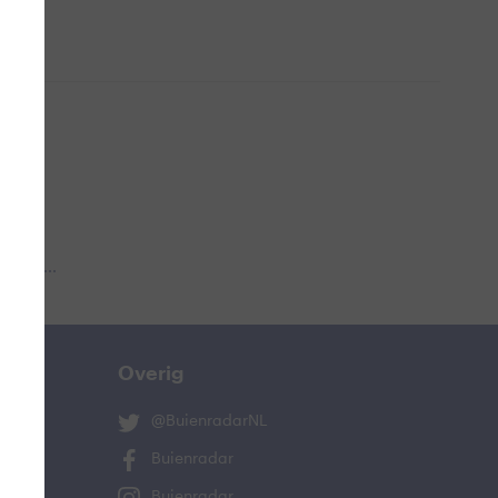
 aub...
Overig
@BuienradarNL
Buienradar
Buienradar