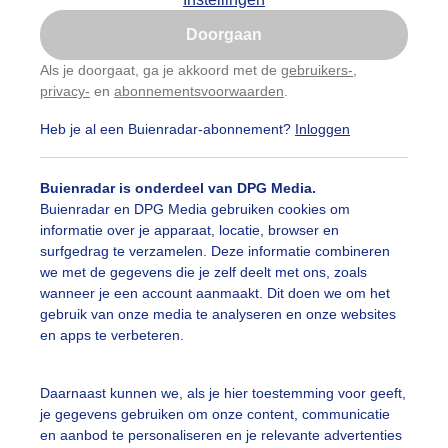
Is goed, toon de popup
Doorgaan
Nu niet, misschien later
Als je doorgaat, ga je akkoord met de
gebruikers-
,
privacy-
en
abonnementsvoorwaarden
.
Gebruik je Safari en wil je niet elke dag deze pop-up
zien?
Heb je al een Buienradar-abonnement?
Inloggen
Klik
hier
om dit aan te passen
Buienradar is onderdeel van DPG Media.
Buienradar en DPG Media gebruiken cookies om
informatie over je apparaat, locatie, browser en
surfgedrag te verzamelen. Deze informatie combineren
we met de gegevens die je zelf deelt met ons, zoals
wanneer je een account aanmaakt. Dit doen we om het
gebruik van onze media te analyseren en onze websites
en apps te verbeteren.
hebben er wel plezier in.
Daarnaast kunnen we, als je hier toestemming voor geeft,
je gegevens gebruiken om onze content, communicatie
r: Els Bax
Gemaakt: 06-06-2026, 38x bekeken
en aanbod te personaliseren en je relevante advertenties