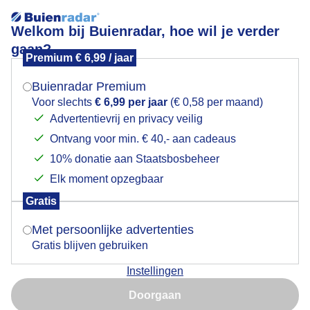
Welkom bij Buienradar, hoe wil je verder
gaan?
Premium € 6,99 / jaar
Mogen we je locatie gebruiken voor het
Lees meer.
weer?
Buienradar Premium
Wolkenlucht
Voor slechts
€ 6,99 per jaar
(€ 0,58 per maand)
Advertentievrij en privacy veilig
Ontvang voor min. € 40,- aan cadeaus
Indien je hier nog geen akkoord op hebt gegeven,
verschijnt er zo een pop-up uit je browser waarin
10% donatie aan Staatsbosbeheer
deze toestemming gevraagd wordt.
Elk moment opzegbaar
Gratis
Is goed, toon de popup
Met persoonlijke advertenties
Gratis blijven gebruiken
Instellingen
Nu niet, misschien later
Doorgaan
Gebruik je Safari en wil je niet elke dag deze pop-up zien?