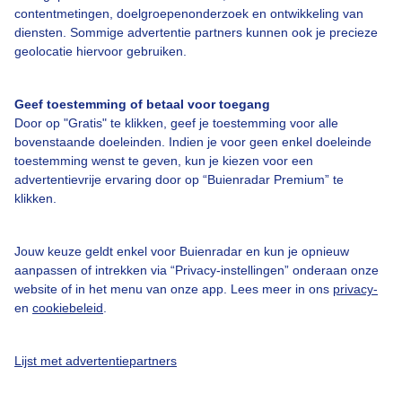
contentmetingen, doelgroepenonderzoek en ontwikkeling van
diensten. Sommige advertentie partners kunnen ook je precieze
geolocatie hiervoor gebruiken.
Geef toestemming of betaal voor toegang
Over Buienradar
Door op "Gratis" te klikken, geef je toestemming voor alle
bovenstaande doeleinden. Indien je voor geen enkel doeleinde
Bedrijfsgegevens
toestemming wenst te geven, kun je kiezen voor een
advertentievrije ervaring door op “Buienradar Premium” te
Veelgestelde vragen
klikken.
Contact
Toegankelijkheid
Jouw keuze geldt enkel voor Buienradar en kun je opnieuw
aanpassen of intrekken via “Privacy-instellingen” onderaan onze
Gebruikersvoorwaarden
website of in het menu van onze app. Lees meer in ons
privacy-
en
cookiebeleid
.
Adverteren
Buienradar Team
Lijst met advertentiepartners
Privacy beleid