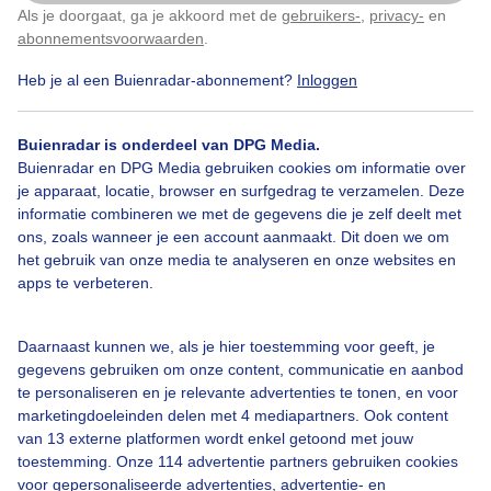
Als je doorgaat, ga je akkoord met de
gebruikers-
,
privacy-
en
Klik
hier
om dit aan te passen
abonnementsvoorwaarden
.
Wolkenlucht Wolken
Heb je al een Buienradar-abonnement?
Inloggen
Door: Sandra Romijn
Gemaakt: 06-06-2026, 26x bekeken
Buienradar is onderdeel van DPG Media.
Buienradar en DPG Media gebruiken cookies om informatie over
je apparaat, locatie, browser en surfgedrag te verzamelen. Deze
informatie combineren we met de gegevens die je zelf deelt met
Wolken
ons, zoals wanneer je een account aanmaakt. Dit doen we om
het gebruik van onze media te analyseren en onze websites en
apps te verbeteren.
Bekijk slideshow
Daarnaast kunnen we, als je hier toestemming voor geeft, je
gegevens gebruiken om onze content, communicatie en aanbod
te personaliseren en je relevante advertenties te tonen, en voor
marketingdoeleinden delen met 4 mediapartners. Ook content
van 13 externe platformen wordt enkel getoond met jouw
Een moment geduld aub...
toestemming. Onze 114 advertentie partners gebruiken cookies
voor gepersonaliseerde advertenties, advertentie- en