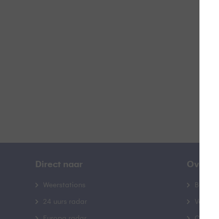
D
B
Direct naar
Over B
Weerstations
Bedrij
24 uurs radar
Veelge
Europa radar
Contac