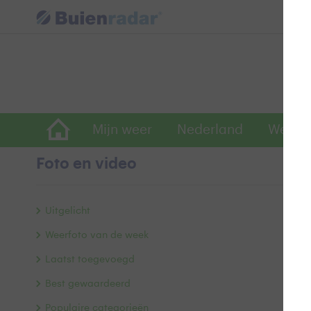
Mijn weer
Nederland
Wereld
Foto en video
V
Uitgelicht
Weerfoto van de week
Laatst toegevoegd
Best gewaardeerd
Populaire categorieën