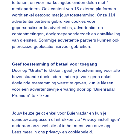
te tonen, en voor marketingdoeleinden delen met 4
mediapartners. Ook content van 13 externe platformen
uinmeer
Natuur
Wolken
wordt enkel getoond met jouw toestemming. Onze 114
advertentie partners gebruiken cookies voor
gepersonaliseerde advertenties, advertentie- en
ekijk slideshow
contentmetingen, doelgroepenonderzoek en ontwikkeling
van diensten. Sommige advertentie partners kunnen ook
je precieze geolocatie hiervoor gebruiken.
Geef toestemming of betaal voor toegang
Door op "Gratis" te klikken, geef je toestemming voor alle
Een moment geduld
bovenstaande doeleinden. Indien je voor geen enkel
doeleinde toestemming wenst te geven, kun je kiezen
voor een advertentievrije ervaring door op “Buienradar
Premium” te klikken.
uienradar
Mijn weer
Jouw keuze geldt enkel voor Buienradar en kun je
fsgegevens
De Bilt
opnieuw aanpassen of intrekken via “Privacy-instellingen”
stelde vragen
onderaan onze website of in het menu van onze app.
Lees meer in ons
privacy-
en
cookiebeleid
.
t