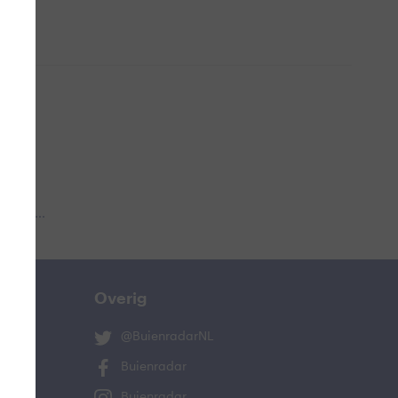
 aub...
Overig
@BuienradarNL
Buienradar
Buienradar