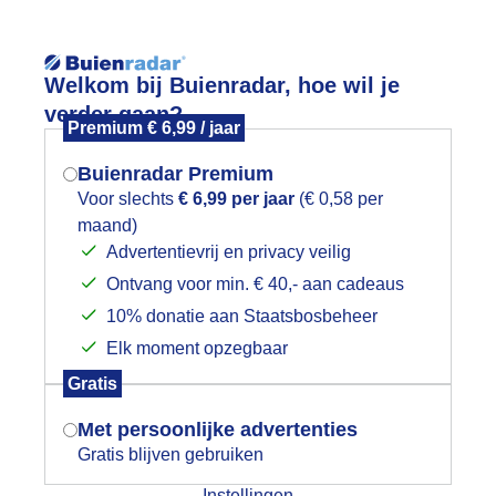
Reisinforma
Welkom bij Buienradar, hoe wil je
verder gaan?
Premium € 6,99 / jaar
Buienradar Premium
Voor slechts
€ 6,99 per jaar
(€ 0,58 per
wijd
Foto en video
Weerzine
maand)
Mogen we je locatie gebruiken voor
Advertentievrij en privacy veilig
het weer?
Zoeken in 
Ontvang voor min. € 40,- aan cadeaus
10% donatie aan Staatsbosbeheer
eel bewolking
Elk moment opzegbaar
Indien je hier nog geen akkoord op hebt
Gratis
gegeven, verschijnt er zo een pop-up uit
je browser waarin deze toestemming
Met persoonlijke advertenties
gevraagd wordt.
Gratis blijven gebruiken
Instellingen