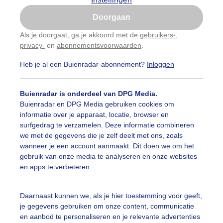
Is goed, toon de popup
Doorgaan
Nu niet, misschien later
Als je doorgaat, ga je akkoord met de
gebruikers-
,
privacy-
en
abonnementsvoorwaarden
.
Gebruik je Safari en wil je niet elke dag deze pop-up
zien?
Heb je al een Buienradar-abonnement?
Inloggen
Klik
hier
om dit aan te passen
Buienradar is onderdeel van DPG Media.
Buienradar en DPG Media gebruiken cookies om
informatie over je apparaat, locatie, browser en
surfgedrag te verzamelen. Deze informatie combineren
we met de gegevens die je zelf deelt met ons, zoals
wanneer je een account aanmaakt. Dit doen we om het
gebruik van onze media te analyseren en onze websites
en apps te verbeteren.
nmiddag bij de Ooster Plas
Daarnaast kunnen we, als je hier toestemming voor geeft,
je gegevens gebruiken om onze content, communicatie
r: Yvonne Raphael
Gemaakt: 06-06-2026, 71x bekeken
en aanbod te personaliseren en je relevante advertenties