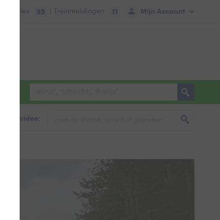
tie:
Files
| Treinmeldingen
Mijn Account
35
11
foto & video: