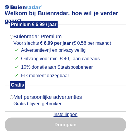
Welkom bij Buienradar, hoe wil je verder
gaan?
Premium € 6,99 / jaar
Mogen we je locatie gebruiken voor het
Zonnig en aangenaam strandweer
weer?
Buienradar Premium
Voor slechts
€ 6,99 per jaar
(€ 0,58 per maand)
Advertentievrij en privacy veilig
Ontvang voor min. € 40,- aan cadeaus
Indien je hier nog geen akkoord op hebt gegeven,
verschijnt er zo een pop-up uit je browser waarin
10% donatie aan Staatsbosbeheer
deze toestemming gevraagd wordt.
Elk moment opzegbaar
Gratis
Is goed, toon de popup
Met persoonlijke advertenties
Gratis blijven gebruiken
Zonnig en aangenaam strandweer
Instellingen
Nu niet, misschien later
Door: ria brasser
Gemaakt: 06-06-2026, 137x bekeken
Doorgaan
Gebruik je Safari en wil je niet elke dag deze pop-up zien?