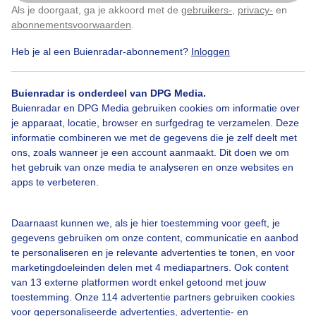
Als je doorgaat, ga je akkoord met de
gebruikers-
,
privacy-
en
Klik
hier
om dit aan te passen
abonnementsvoorwaarden
.
Heb je al een Buienradar-abonnement?
Inloggen
Zonnig
Aangenaamstrandweer
Buienradar is onderdeel van DPG Media.
Buienradar en DPG Media gebruiken cookies om informatie over
Bekijk slideshow
je apparaat, locatie, browser en surfgedrag te verzamelen. Deze
informatie combineren we met de gegevens die je zelf deelt met
ons, zoals wanneer je een account aanmaakt. Dit doen we om
het gebruik van onze media te analyseren en onze websites en
apps te verbeteren.
Een moment geduld aub...
Daarnaast kunnen we, als je hier toestemming voor geeft, je
gegevens gebruiken om onze content, communicatie en aanbod
te personaliseren en je relevante advertenties te tonen, en voor
marketingdoeleinden delen met 4 mediapartners. Ook content
van 13 externe platformen wordt enkel getoond met jouw
toestemming. Onze 114 advertentie partners gebruiken cookies
voor gepersonaliseerde advertenties, advertentie- en
Over Buienradar