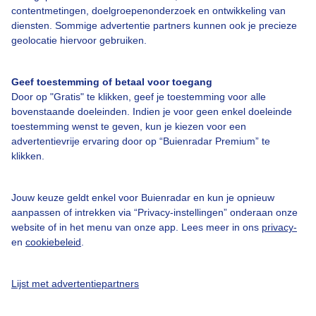
contentmetingen, doelgroepenonderzoek en ontwikkeling van
diensten. Sommige advertentie partners kunnen ook je precieze
Bedrijfsgegevens
geolocatie hiervoor gebruiken.
Veelgestelde vragen
Geef toestemming of betaal voor toegang
Contact
Door op "Gratis" te klikken, geef je toestemming voor alle
Toegankelijkheid
bovenstaande doeleinden. Indien je voor geen enkel doeleinde
toestemming wenst te geven, kun je kiezen voor een
Gebruikersvoorwaarden
advertentievrije ervaring door op “Buienradar Premium” te
klikken.
Adverteren
Buienradar Team
Jouw keuze geldt enkel voor Buienradar en kun je opnieuw
Privacy beleid
aanpassen of intrekken via “Privacy-instellingen” onderaan onze
website of in het menu van onze app. Lees meer in ons
privacy-
Cookie beleid
en
cookiebeleid
.
Privacy instellingen
Gratis weerdata
Lijst met advertentiepartners
@BuienradarNL