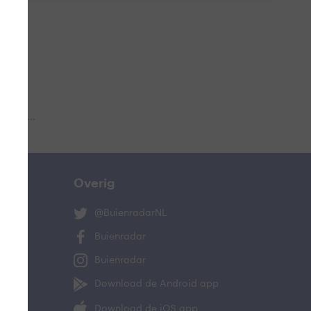
 aub...
Overig
@BuienradarNL
Buienradar
Buienradar
Download de Android app
Download de iOS app