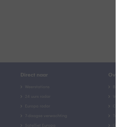
B
Direct naar
Over B
Weerstations
Bedrij
24 uurs radar
Veelge
Europa radar
Contac
7-daagse verwachting
Toegank
Satelliet Europa
Gebrui