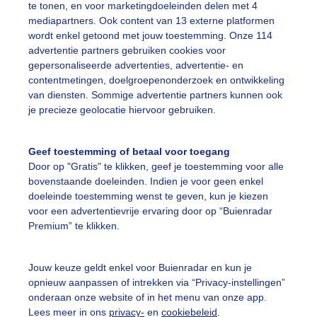
te tonen, en voor marketingdoeleinden delen met 4
mediapartners. Ook content van 13 externe platformen
ekijk slideshow
wordt enkel getoond met jouw toestemming. Onze 114
advertentie partners gebruiken cookies voor
gepersonaliseerde advertenties, advertentie- en
contentmetingen, doelgroepenonderzoek en ontwikkeling
van diensten. Sommige advertentie partners kunnen ook
je precieze geolocatie hiervoor gebruiken.
Een moment geduld
Geef toestemming of betaal voor toegang
Door op "Gratis" te klikken, geef je toestemming voor alle
bovenstaande doeleinden. Indien je voor geen enkel
uienradar
Mijn weer
doeleinde toestemming wenst te geven, kun je kiezen
voor een advertentievrije ervaring door op “Buienradar
fsgegevens
De Bilt
Premium” te klikken.
stelde vragen
t
Jouw keuze geldt enkel voor Buienradar en kun je
opnieuw aanpassen of intrekken via “Privacy-instellingen”
elijkheid
onderaan onze website of in het menu van onze app.
Lees meer in ons
privacy-
en
cookiebeleid
.
kersvoorwaarden