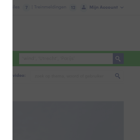
tie:
Files
| Treinmeldingen
Mijn Account
7
12
foto & video: