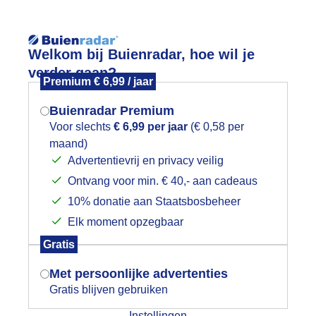
Reisinforma
Welkom bij Buienradar, hoe wil je
verder gaan?
Premium € 6,99 / jaar
Buienradar Premium
Voor slechts
€ 6,99 per jaar
(€ 0,58 per
wijd
Foto en video
Weerzine
maand)
Mogen we je locatie gebruiken voor
Advertentievrij en privacy veilig
het weer?
Zoeken in 
Ontvang voor min. € 40,- aan cadeaus
10% donatie aan Staatsbosbeheer
ets zonnetje
Elk moment opzegbaar
Indien je hier nog geen akkoord op hebt
Gratis
gegeven, verschijnt er zo een pop-up uit
je browser waarin deze toestemming
Met persoonlijke advertenties
gevraagd wordt.
Gratis blijven gebruiken
Instellingen