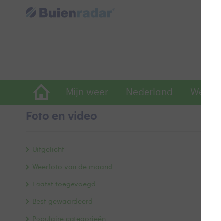
Mijn weer
Nederland
Wereld
Foto en video
Fl
Uitgelicht
Weerfoto van de maand
Laatst toegevoegd
Best gewaardeerd
Populaire categorieën