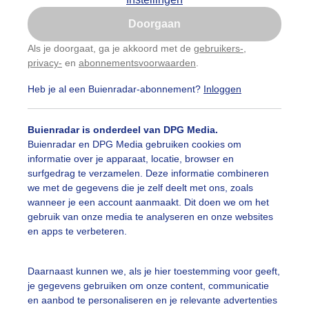
Is goed, toon de popup
Doorgaan
Nu niet, misschien later
Als je doorgaat, ga je akkoord met de
gebruikers-
,
privacy-
en
abonnementsvoorwaarden
.
Gebruik je Safari en wil je niet elke dag deze pop-up
zien?
Heb je al een Buienradar-abonnement?
Inloggen
Klik
hier
om dit aan te passen
Buienradar is onderdeel van DPG Media.
Buienradar en DPG Media gebruiken cookies om
informatie over je apparaat, locatie, browser en
surfgedrag te verzamelen. Deze informatie combineren
we met de gegevens die je zelf deelt met ons, zoals
wanneer je een account aanmaakt. Dit doen we om het
gebruik van onze media te analyseren en onze websites
en apps te verbeteren.
Daarnaast kunnen we, als je hier toestemming voor geeft,
r: Jolanda Bakker
Gemaakt: 06-06-2026, 95x bekeken
je gegevens gebruiken om onze content, communicatie
en aanbod te personaliseren en je relevante advertenties