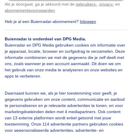
Als je doorgaat, ga je akkoord met de
gebruikers-
,
privacy-
en
Klik
hier
om dit aan te passen
abonnementsvoorwaarden
.
Heb je al een Buienradar-abonnement?
Inloggen
Bekijk slideshow
Buienradar is onderdeel van DPG Media.
Buienradar en DPG Media gebruiken cookies om informatie over
je apparaat, locatie, browser en surfgedrag te verzamelen. Deze
informatie combineren we met de gegevens die je zelf deelt met
ons, zoals wanneer je een account aanmaakt. Dit doen we om
het gebruik van onze media te analyseren en onze websites en
Een moment geduld aub...
apps te verbeteren.
Daarnaast kunnen we, als je hier toestemming voor geeft, je
gegevens gebruiken om onze content, communicatie en aanbod
te personaliseren en je relevante advertenties te tonen, en voor
marketingdoeleinden delen met 4 mediapartners. Ook content
Over Buienradar
van 13 externe platformen wordt enkel getoond met jouw
toestemming. Onze 114 advertentie partners gebruiken cookies
voor gepersonaliseerde advertenties, advertentie- en