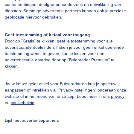
Bedrijfsgegevens
contentmetingen, doelgroepenonderzoek en ontwikkeling van
diensten. Sommige advertentie partners kunnen ook je precieze
Veelgestelde vragen
geolocatie hiervoor gebruiken.
Contact
Toegankelijkheid
Geef toestemming of betaal voor toegang
Door op "Gratis" te klikken, geef je toestemming voor alle
Gebruikersvoorwaarden
bovenstaande doeleinden. Indien je voor geen enkel doeleinde
Adverteren
toestemming wenst te geven, kun je kiezen voor een
advertentievrije ervaring door op “Buienradar Premium” te
Buienradar Team
klikken.
Privacy beleid
Cookie beleid
Jouw keuze geldt enkel voor Buienradar en kun je opnieuw
aanpassen of intrekken via “Privacy-instellingen” onderaan onze
Privacy instellingen
website of in het menu van onze app. Lees meer in ons
privacy-
en
cookiebeleid
.
Gratis weerdata
@BuienradarNL
Lijst met advertentiepartners
Buienradar