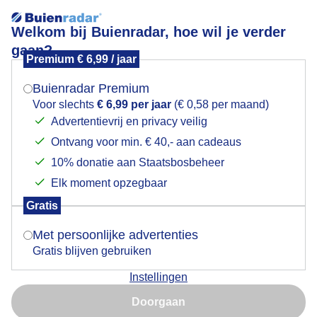
Welkom bij Buienradar, hoe wil je verder
gaan?
Premium € 6,99 / jaar
Mogen we je locatie gebruiken voor het
Poesje Lesy's babytjes worden wakker geblaft door
weer?
een loslopende hond vanmorgen !
Buienradar Premium
Voor slechts
€ 6,99 per jaar
(€ 0,58 per maand)
Advertentievrij en privacy veilig
Ontvang voor min. € 40,- aan cadeaus
Indien je hier nog geen akkoord op hebt gegeven,
verschijnt er zo een pop-up uit je browser waarin
10% donatie aan Staatsbosbeheer
deze toestemming gevraagd wordt.
Elk moment opzegbaar
Gratis
Is goed, toon de popup
Met persoonlijke advertenties
Gratis blijven gebruiken
Instellingen
Nu niet, misschien later
Door: Geno Bijl
Gemaakt: 06-06-2026, 256x bekeken
Doorgaan
Gebruik je Safari en wil je niet elke dag deze pop-up zien?