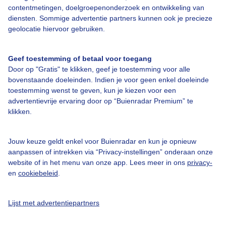
contentmetingen, doelgroepenonderzoek en ontwikkeling van
Bedrijfsgegevens
diensten. Sommige advertentie partners kunnen ook je precieze
geolocatie hiervoor gebruiken.
Veelgestelde vragen
Contact
Geef toestemming of betaal voor toegang
Toegankelijkheid
Door op "Gratis" te klikken, geef je toestemming voor alle
bovenstaande doeleinden. Indien je voor geen enkel doeleinde
Gebruikersvoorwaarden
toestemming wenst te geven, kun je kiezen voor een
advertentievrije ervaring door op “Buienradar Premium” te
Adverteren
klikken.
Buienradar Team
Privacy beleid
Jouw keuze geldt enkel voor Buienradar en kun je opnieuw
aanpassen of intrekken via “Privacy-instellingen” onderaan onze
Cookie beleid
website of in het menu van onze app. Lees meer in ons
privacy-
Privacy instellingen
en
cookiebeleid
.
Gratis weerdata
Lijst met advertentiepartners
@BuienradarNL