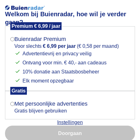
Welkom bij Buienradar, hoe wil je verder
gaan?
Premium € 6,99 / jaar
Mogen we je locatie gebruiken voor het
Lees meer.
weer?
Buienradar Premium
Weerfoto
Voor slechts
€ 6,99 per jaar
(€ 0,58 per maand)
Advertentievrij en privacy veilig
Ontvang voor min. € 40,- aan cadeaus
Indien je hier nog geen akkoord op hebt gegeven,
verschijnt er zo een pop-up uit je browser waarin
10% donatie aan Staatsbosbeheer
deze toestemming gevraagd wordt.
Elk moment opzegbaar
Gratis
Is goed, toon de popup
Met persoonlijke advertenties
Gratis blijven gebruiken
Instellingen
Nu niet, misschien later
Doorgaan
Gebruik je Safari en wil je niet elke dag deze pop-up zien?
Door: Debbie Van Ooststroom
Gemaakt: 04-06-2026, 63x bekeken