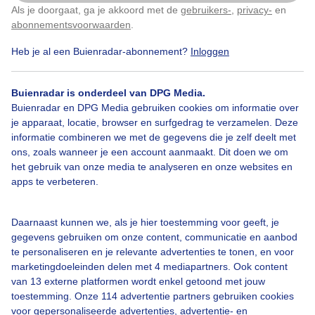
Als je doorgaat, ga je akkoord met de
gebruikers-
,
privacy-
en
Klik
hier
om dit aan te passen
abonnementsvoorwaarden
.
Heb je al een Buienradar-abonnement?
Inloggen
Buienradar is onderdeel van DPG Media.
Bekijk slideshow
Buienradar en DPG Media gebruiken cookies om informatie over
je apparaat, locatie, browser en surfgedrag te verzamelen. Deze
informatie combineren we met de gegevens die je zelf deelt met
ons, zoals wanneer je een account aanmaakt. Dit doen we om
het gebruik van onze media te analyseren en onze websites en
apps te verbeteren.
Een moment geduld aub...
Daarnaast kunnen we, als je hier toestemming voor geeft, je
gegevens gebruiken om onze content, communicatie en aanbod
te personaliseren en je relevante advertenties te tonen, en voor
marketingdoeleinden delen met 4 mediapartners. Ook content
van 13 externe platformen wordt enkel getoond met jouw
Over Buienradar
toestemming. Onze 114 advertentie partners gebruiken cookies
voor gepersonaliseerde advertenties, advertentie- en