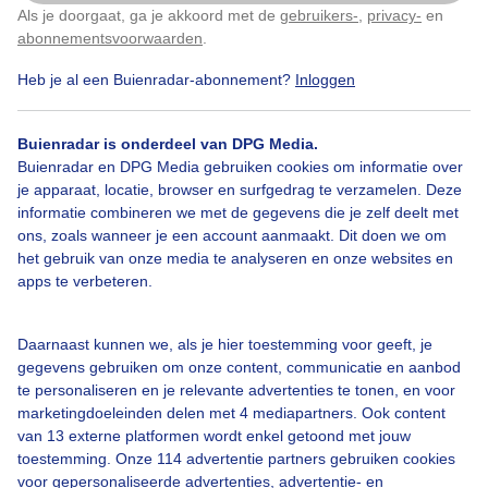
Als je doorgaat, ga je akkoord met de
gebruikers-
,
privacy-
en
Klik
hier
om dit aan te passen
abonnementsvoorwaarden
.
Bekijk slideshow
Heb je al een Buienradar-abonnement?
Inloggen
Buienradar is onderdeel van DPG Media.
Buienradar en DPG Media gebruiken cookies om informatie over
je apparaat, locatie, browser en surfgedrag te verzamelen. Deze
Een moment geduld aub...
informatie combineren we met de gegevens die je zelf deelt met
ons, zoals wanneer je een account aanmaakt. Dit doen we om
het gebruik van onze media te analyseren en onze websites en
apps te verbeteren.
Daarnaast kunnen we, als je hier toestemming voor geeft, je
Over Buienradar
gegevens gebruiken om onze content, communicatie en aanbod
te personaliseren en je relevante advertenties te tonen, en voor
marketingdoeleinden delen met 4 mediapartners. Ook content
Bedrijfsgegevens
van 13 externe platformen wordt enkel getoond met jouw
toestemming. Onze 114 advertentie partners gebruiken cookies
Veelgestelde vragen
voor gepersonaliseerde advertenties, advertentie- en