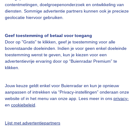
Contact
contentmetingen, doelgroepenonderzoek en ontwikkeling van
diensten. Sommige advertentie partners kunnen ook je precieze
Toegankelijkheid
geolocatie hiervoor gebruiken.
Gebruikersvoorwaarden
Geef toestemming of betaal voor toegang
Adverteren
Door op "Gratis" te klikken, geef je toestemming voor alle
Buienradar Team
bovenstaande doeleinden. Indien je voor geen enkel doeleinde
toestemming wenst te geven, kun je kiezen voor een
Privacy beleid
advertentievrije ervaring door op “Buienradar Premium” te
Cookie beleid
klikken.
Privacy instellingen
Jouw keuze geldt enkel voor Buienradar en kun je opnieuw
Gratis weerdata
aanpassen of intrekken via “Privacy-instellingen” onderaan onze
website of in het menu van onze app. Lees meer in ons
privacy-
@BuienradarNL
en
cookiebeleid
.
Buienradar
Lijst met advertentiepartners
Buienradar