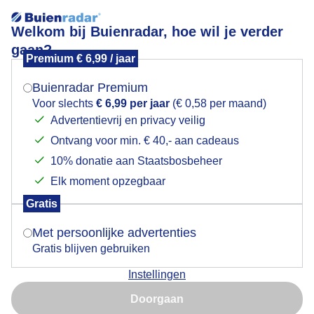
Welkom bij Buienradar, hoe wil je verder
gaan?
Premium € 6,99 / jaar
Mogen we je locatie gebruiken voor het
Oudkarspel, Diepsmeerpark.
weer?
Buienradar Premium
Voor slechts
€ 6,99 per jaar
(€ 0,58 per maand)
Advertentievrij en privacy veilig
Ontvang voor min. € 40,- aan cadeaus
Indien je hier nog geen akkoord op hebt gegeven,
verschijnt er zo een pop-up uit je browser waarin
10% donatie aan Staatsbosbeheer
deze toestemming gevraagd wordt.
Elk moment opzegbaar
Gratis
Is goed, toon de popup
Met persoonlijke advertenties
Gratis blijven gebruiken
Door: Annemiek Vegter
Gemaakt: 05-06-2026, 62x bekeken
Instellingen
Nu niet, misschien later
Doorgaan
Gebruik je Safari en wil je niet elke dag deze pop-up zien?