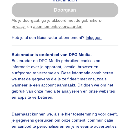
Is goed, toon de popup
Doorgaan
Nu niet, misschien later
Als je doorgaat, ga je akkoord met de
gebruikers-
,
privacy-
en
abonnementsvoorwaarden
.
Gebruik je Safari en wil je niet elke dag deze pop-up
zien?
Heb je al een Buienradar-abonnement?
Inloggen
Klik
hier
om dit aan te passen
Buienradar is onderdeel van DPG Media.
Buienradar en DPG Media gebruiken cookies om
informatie over je apparaat, locatie, browser en
surfgedrag te verzamelen. Deze informatie combineren
we met de gegevens die je zelf deelt met ons, zoals
wanneer je een account aanmaakt. Dit doen we om het
gebruik van onze media te analyseren en onze websites
en apps te verbeteren.
lken straatjes boven Heemskerk vanmiddag
Daarnaast kunnen we, als je hier toestemming voor geeft,
je gegevens gebruiken om onze content, communicatie
r: Jos Hendriks
Gemaakt: 05-06-2026, 38x bekeken
en aanbod te personaliseren en je relevante advertenties