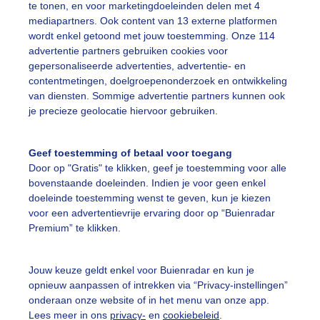
te tonen, en voor marketingdoeleinden delen met 4
mediapartners. Ook content van 13 externe platformen
erkje
Zon
Wolken
wordt enkel getoond met jouw toestemming. Onze 114
advertentie partners gebruiken cookies voor
gepersonaliseerde advertenties, advertentie- en
ekijk slideshow
contentmetingen, doelgroepenonderzoek en ontwikkeling
van diensten. Sommige advertentie partners kunnen ook
je precieze geolocatie hiervoor gebruiken.
Geef toestemming of betaal voor toegang
Door op "Gratis" te klikken, geef je toestemming voor alle
Een moment geduld
bovenstaande doeleinden. Indien je voor geen enkel
doeleinde toestemming wenst te geven, kun je kiezen
voor een advertentievrije ervaring door op “Buienradar
Premium” te klikken.
uienradar
Mijn weer
Jouw keuze geldt enkel voor Buienradar en kun je
fsgegevens
De Bilt
opnieuw aanpassen of intrekken via “Privacy-instellingen”
stelde vragen
onderaan onze website of in het menu van onze app.
Lees meer in ons
privacy-
en
cookiebeleid
.
t