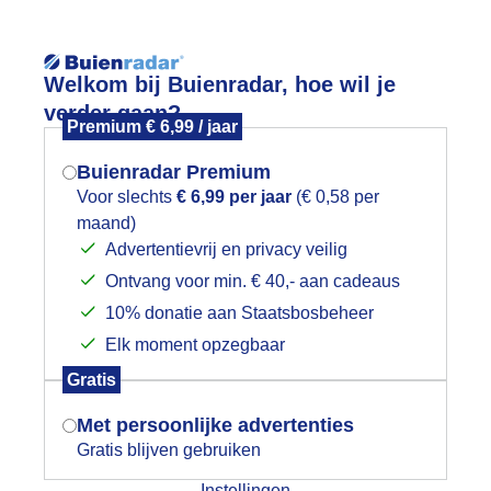
Reisinforma
Welkom bij Buienradar, hoe wil je
verder gaan?
Premium € 6,99 / jaar
Buienradar Premium
Voor slechts
€ 6,99 per jaar
(€ 0,58 per
wijd
Foto en video
Weerzine
maand)
Mogen we je locatie gebruiken voor
Advertentievrij en privacy veilig
het weer?
Zoeken in 
Ontvang voor min. € 40,- aan cadeaus
10% donatie aan Staatsbosbeheer
olken straatjes boven Heemskerk v
Elk moment opzegbaar
Indien je hier nog geen akkoord op hebt
Gratis
gegeven, verschijnt er zo een pop-up uit
je browser waarin deze toestemming
Met persoonlijke advertenties
gevraagd wordt.
Gratis blijven gebruiken
Instellingen