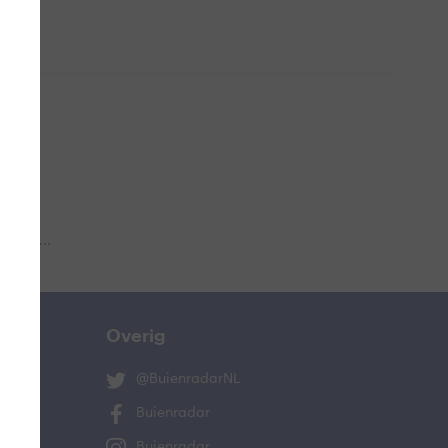
 aub...
Overig
@BuienradarNL
Buienradar
Buienradar