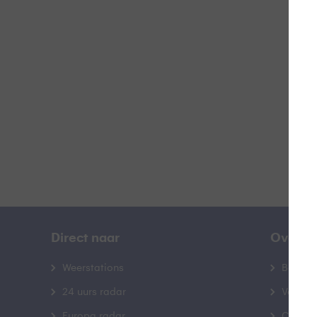
K
B
Direct naar
Over B
Weerstations
Bedrij
24 uurs radar
Veelge
Europa radar
Contac