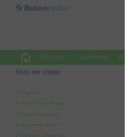
Mijn weer
Nederland
Wereld
Foto en video
W
Uitgelicht
Weerfoto van de week
Laatst toegevoegd
Best gewaardeerd
Populaire categorieën