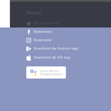
Overig
@BuienradarNL
Buienradar
Buienradar
Download de Android app
Download de iOS app