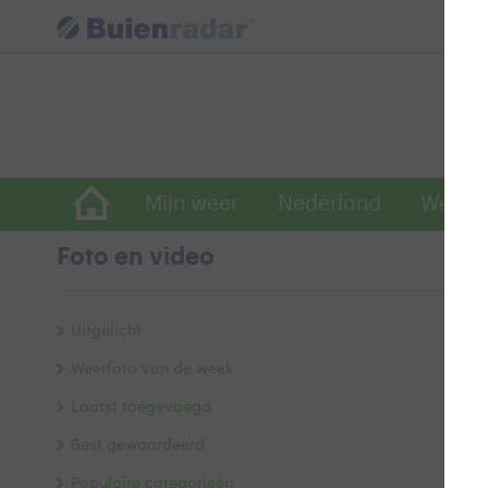
Mijn weer
Nederland
Wereld
Foto en video
K
Uitgelicht
Weerfoto van de week
Laatst toegevoegd
Best gewaardeerd
Populaire categorieën