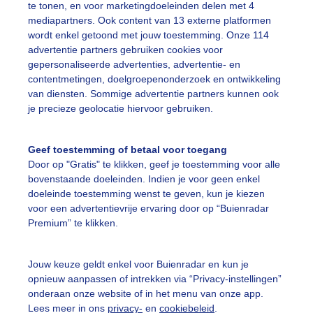
te tonen, en voor marketingdoeleinden delen met 4
mediapartners. Ook content van 13 externe platformen
wordt enkel getoond met jouw toestemming. Onze 114
advertentie partners gebruiken cookies voor
gepersonaliseerde advertenties, advertentie- en
ppel Putters op bezoek
contentmetingen, doelgroepenonderzoek en ontwikkeling
van diensten. Sommige advertentie partners kunnen ook
r: jan middelveld
Gemaakt: 05-06-2026, 36x bekeken
je precieze geolocatie hiervoor gebruiken.
tter
Zomer
Zon
Geef toestemming of betaal voor toegang
Door op "Gratis" te klikken, geef je toestemming voor alle
bovenstaande doeleinden. Indien je voor geen enkel
ekijk slideshow
doeleinde toestemming wenst te geven, kun je kiezen
voor een advertentievrije ervaring door op “Buienradar
Premium” te klikken.
Jouw keuze geldt enkel voor Buienradar en kun je
opnieuw aanpassen of intrekken via “Privacy-instellingen”
Een moment geduld
onderaan onze website of in het menu van onze app.
Lees meer in ons
privacy-
en
cookiebeleid
.