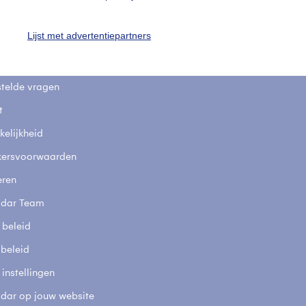
uienradar
Mijn weer
Lijst met advertentiepartners
fsgegevens
De Bilt
stelde vragen
t
elijkheid
kersvoorwaarden
eren
adar Team
 beleid
 beleid
 instellingen
adar op jouw website