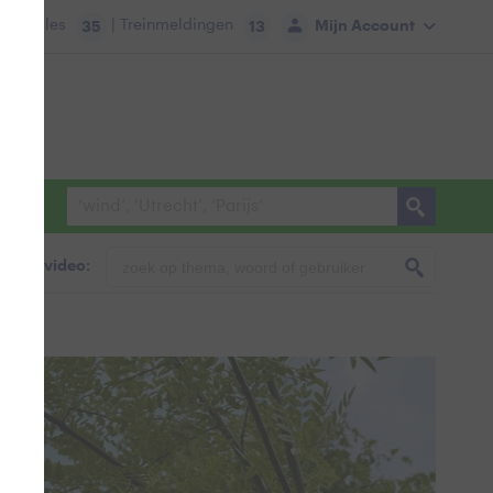
tie:
Files
| Treinmeldingen
Mijn Account
35
13
foto & video: