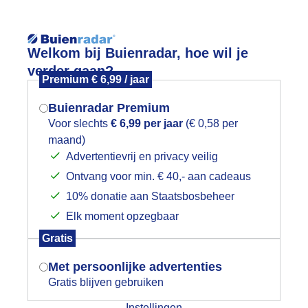
Reisinforma
Welkom bij Buienradar, hoe wil je
verder gaan?
Premium € 6,99 / jaar
Buienradar Premium
Voor slechts
€ 6,99 per jaar
(€ 0,58 per
wijd
Foto en video
Weerzine
maand)
Mogen we je locatie gebruiken voor
Advertentievrij en privacy veilig
het weer?
Zoeken in 
Ontvang voor min. € 40,- aan cadeaus
10% donatie aan Staatsbosbeheer
oppel Putters op bezoek
Elk moment opzegbaar
Indien je hier nog geen akkoord op hebt
Gratis
gegeven, verschijnt er zo een pop-up uit
je browser waarin deze toestemming
Met persoonlijke advertenties
gevraagd wordt.
Gratis blijven gebruiken
Instellingen