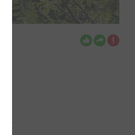
 aub...