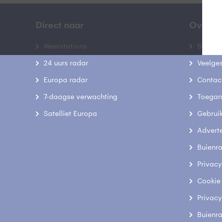
Direct naar
Over B
Weerstations
Bedrij
24 uurs radar
Veelge
Europa radar
Contac
7-daagse verwachting
Toegank
Satelliet Europa
Gebrui
Advert
Buienr
Privacy
Cookie
Privacy
Buienr