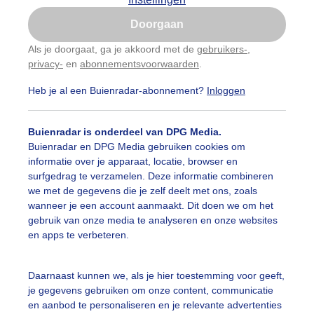
Is goed, toon de popup
Doorgaan
Nu niet, misschien later
Als je doorgaat, ga je akkoord met de
gebruikers-
,
privacy-
en
abonnementsvoorwaarden
.
Gebruik je Safari en wil je niet elke dag deze pop-up
zien?
Heb je al een Buienradar-abonnement?
Inloggen
Klik
hier
om dit aan te passen
Buienradar is onderdeel van DPG Media.
Buienradar en DPG Media gebruiken cookies om
informatie over je apparaat, locatie, browser en
surfgedrag te verzamelen. Deze informatie combineren
we met de gegevens die je zelf deelt met ons, zoals
wanneer je een account aanmaakt. Dit doen we om het
gebruik van onze media te analyseren en onze websites
en apps te verbeteren.
Daarnaast kunnen we, als je hier toestemming voor geeft,
je gegevens gebruiken om onze content, communicatie
en aanbod te personaliseren en je relevante advertenties