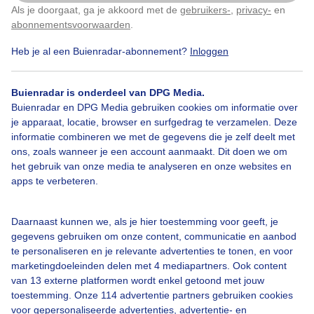
Als je doorgaat, ga je akkoord met de
gebruikers-
,
privacy-
en
Klik
hier
om dit aan te passen
abonnementsvoorwaarden
.
Bekijk slideshow
Heb je al een Buienradar-abonnement?
Inloggen
Buienradar is onderdeel van DPG Media.
Buienradar en DPG Media gebruiken cookies om informatie over
je apparaat, locatie, browser en surfgedrag te verzamelen. Deze
Een moment geduld aub...
informatie combineren we met de gegevens die je zelf deelt met
ons, zoals wanneer je een account aanmaakt. Dit doen we om
het gebruik van onze media te analyseren en onze websites en
apps te verbeteren.
Daarnaast kunnen we, als je hier toestemming voor geeft, je
Over Buienradar
gegevens gebruiken om onze content, communicatie en aanbod
te personaliseren en je relevante advertenties te tonen, en voor
marketingdoeleinden delen met 4 mediapartners. Ook content
Bedrijfsgegevens
van 13 externe platformen wordt enkel getoond met jouw
toestemming. Onze 114 advertentie partners gebruiken cookies
Veelgestelde vragen
voor gepersonaliseerde advertenties, advertentie- en