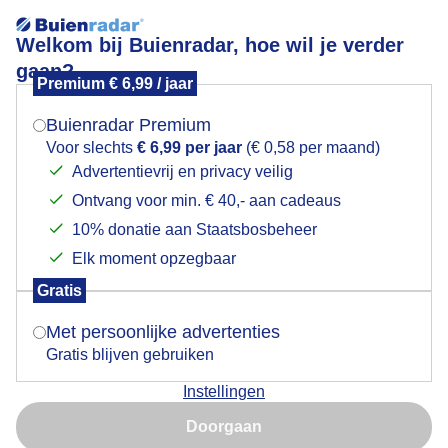
Welkom bij Buienradar, hoe wil je verder
gaan?
Premium € 6,99 / jaar
Mogen we je locatie gebruiken voor het
Gisteren Herfst, vandaag weer Zomers
weer?
Buienradar Premium
Voor slechts
€ 6,99 per jaar
(€ 0,58 per maand)
Advertentievrij en privacy veilig
Ontvang voor min. € 40,- aan cadeaus
Indien je hier nog geen akkoord op hebt gegeven,
verschijnt er zo een pop-up uit je browser waarin
10% donatie aan Staatsbosbeheer
deze toestemming gevraagd wordt.
Elk moment opzegbaar
Gratis
Is goed, toon de popup
Met persoonlijke advertenties
Gratis blijven gebruiken
Door: Gerard Boukes
Gemaakt: 05-06-2026, 20x bekeken
Instellingen
Nu niet, misschien later
Doorgaan
Gebruik je Safari en wil je niet elke dag deze pop-up zien?