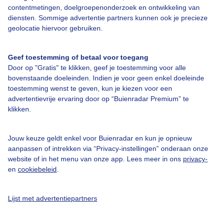
Contact
contentmetingen, doelgroepenonderzoek en ontwikkeling van
diensten. Sommige advertentie partners kunnen ook je precieze
Toegankelijkheid
geolocatie hiervoor gebruiken.
Gebruikersvoorwaarden
Adverteren
Geef toestemming of betaal voor toegang
Door op "Gratis" te klikken, geef je toestemming voor alle
Buienradar Team
bovenstaande doeleinden. Indien je voor geen enkel doeleinde
toestemming wenst te geven, kun je kiezen voor een
Privacy beleid
advertentievrije ervaring door op “Buienradar Premium” te
Cookie beleid
klikken.
Privacy instellingen
Jouw keuze geldt enkel voor Buienradar en kun je opnieuw
Gratis weerdata
aanpassen of intrekken via “Privacy-instellingen” onderaan onze
website of in het menu van onze app. Lees meer in ons
privacy-
@BuienradarNL
en
cookiebeleid
.
Buienradar
Buienradar
Lijst met advertentiepartners