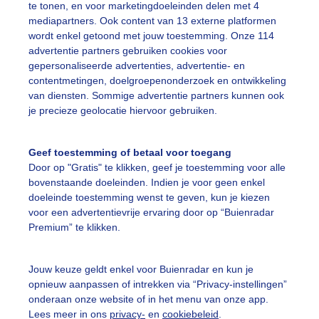
te tonen, en voor marketingdoeleinden delen met 4
mediapartners. Ook content van 13 externe platformen
r: Diana Huntjens
Gemaakt: 05-06-2026, 25x bekeken
wordt enkel getoond met jouw toestemming. Onze 114
advertentie partners gebruiken cookies voor
gepersonaliseerde advertenties, advertentie- en
contentmetingen, doelgroepenonderzoek en ontwikkeling
ekijk slideshow
van diensten. Sommige advertentie partners kunnen ook
je precieze geolocatie hiervoor gebruiken.
Geef toestemming of betaal voor toegang
Door op "Gratis" te klikken, geef je toestemming voor alle
bovenstaande doeleinden. Indien je voor geen enkel
Een moment geduld
doeleinde toestemming wenst te geven, kun je kiezen
voor een advertentievrije ervaring door op “Buienradar
Premium” te klikken.
uienradar
Mijn weer
Jouw keuze geldt enkel voor Buienradar en kun je
opnieuw aanpassen of intrekken via “Privacy-instellingen”
fsgegevens
De Bilt
onderaan onze website of in het menu van onze app.
stelde vragen
Lees meer in ons
privacy-
en
cookiebeleid
.