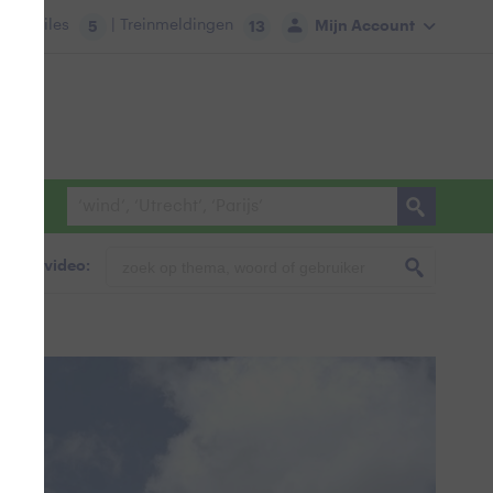
tie:
Files
| Treinmeldingen
Mijn Account
5
13
foto & video:
d