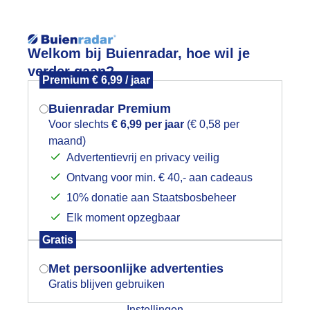
Reisinforma
Welkom bij Buienradar, hoe wil je
verder gaan?
Premium € 6,99 / jaar
Buienradar Premium
Voor slechts
€ 6,99 per jaar
(€ 0,58 per
wijd
Foto en video
Weerzine
maand)
Mogen we je locatie gebruiken voor
Advertentievrij en privacy veilig
het weer?
Zoeken in 
Ontvang voor min. € 40,- aan cadeaus
10% donatie aan Staatsbosbeheer
on en wolken vanmiddag in Simpelvel
Elk moment opzegbaar
Indien je hier nog geen akkoord op hebt
Gratis
gegeven, verschijnt er zo een pop-up uit
je browser waarin deze toestemming
Met persoonlijke advertenties
gevraagd wordt.
Gratis blijven gebruiken
Instellingen