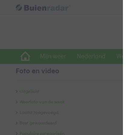
Mijn weer
Nederland
Wereld
Foto en video
Z
Uitgelicht
Weerfoto van de week
Laatst toegevoegd
Best gewaardeerd
Populaire categorieën