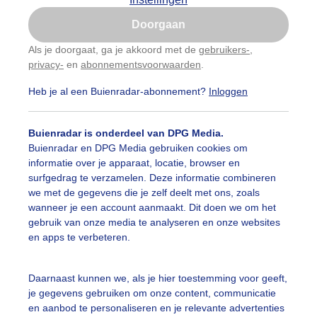
Is goed, toon de popup
Doorgaan
Nu niet, misschien later
Als je doorgaat, ga je akkoord met de
gebruikers-
,
privacy-
en
abonnementsvoorwaarden
.
Gebruik je Safari en wil je niet elke dag deze pop-up
zien?
Heb je al een Buienradar-abonnement?
Inloggen
Klik
hier
om dit aan te passen
Buienradar is onderdeel van DPG Media.
Buienradar en DPG Media gebruiken cookies om
informatie over je apparaat, locatie, browser en
surfgedrag te verzamelen. Deze informatie combineren
we met de gegevens die je zelf deelt met ons, zoals
wanneer je een account aanmaakt. Dit doen we om het
gebruik van onze media te analyseren en onze websites
en apps te verbeteren.
Daarnaast kunnen we, als je hier toestemming voor geeft,
je gegevens gebruiken om onze content, communicatie
en aanbod te personaliseren en je relevante advertenties