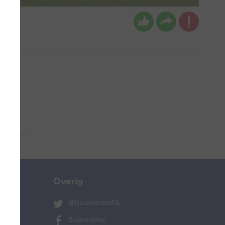
 aub...
Overig
@BuienradarNL
Buienradar