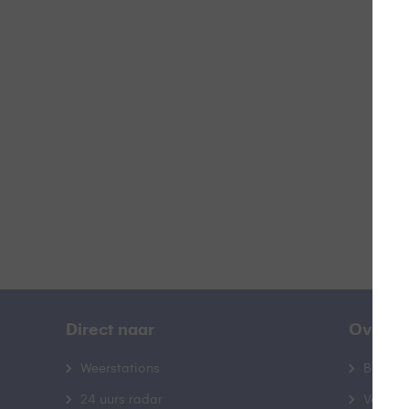
Doo
B
Direct naar
Over B
Weerstations
Bedrij
24 uurs radar
Veelge