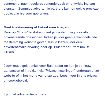
contentmetingen, doelgroepenonderzoek en ontwikkeling van
Bedrijfsgegevens
diensten. Sommige advertentie partners kunnen ook je precieze
geolocatie hiervoor gebruiken.
Veelgestelde vragen
Contact
Geef toestemming of betaal voor toegang
Toegankelijkheid
Door op "Gratis" te klikken, geef je toestemming voor alle
bovenstaande doeleinden. Indien je voor geen enkel doeleinde
Gebruikersvoorwaarden
toestemming wenst te geven, kun je kiezen voor een
Adverteren
advertentievrije ervaring door op “Buienradar Premium” te
klikken.
Buienradar Team
Privacy beleid
Jouw keuze geldt enkel voor Buienradar en kun je opnieuw
Cookie beleid
aanpassen of intrekken via “Privacy-instellingen” onderaan onze
website of in het menu van onze app. Lees meer in ons
privacy-
Privacy instellingen
en
cookiebeleid
.
Gratis weerdata
Lijst met advertentiepartners
@BuienradarNL