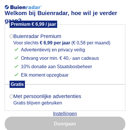
Welkom bij Buienradar, hoe wil je verder
gaan?
Premium € 6,99 / jaar
Mogen we je locatie gebruiken voor het
De zon prikt door het wolkendek rond 8.00 uur
weer?
vanochtend. Veel wind langs de Oosterschelde.
Buienradar Premium
Colijnsplaat (Zeeland)
Voor slechts
€ 6,99 per jaar
(€ 0,58 per maand)
Advertentievrij en privacy veilig
Ontvang voor min. € 40,- aan cadeaus
Indien je hier nog geen akkoord op hebt gegeven,
verschijnt er zo een pop-up uit je browser waarin
10% donatie aan Staatsbosbeheer
deze toestemming gevraagd wordt.
Elk moment opzegbaar
Gratis
Is goed, toon de popup
Met persoonlijke advertenties
Gratis blijven gebruiken
Instellingen
Nu niet, misschien later
Doorgaan
Door: Vivian Kramer
Gemaakt: 05-06-2026, 27x bekeken
Gebruik je Safari en wil je niet elke dag deze pop-up zien?