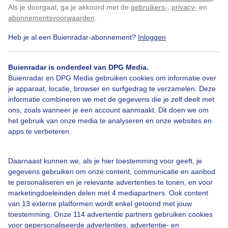
Als je doorgaat, ga je akkoord met de
gebruikers-
,
privacy-
en
Klik
hier
om dit aan te passen
abonnementsvoorwaarden
.
Heb je al een Buienradar-abonnement?
Inloggen
Bekijk slideshow
Buienradar is onderdeel van DPG Media.
Buienradar en DPG Media gebruiken cookies om informatie over
je apparaat, locatie, browser en surfgedrag te verzamelen. Deze
informatie combineren we met de gegevens die je zelf deelt met
ons, zoals wanneer je een account aanmaakt. Dit doen we om
het gebruik van onze media te analyseren en onze websites en
apps te verbeteren.
Een moment geduld aub...
Daarnaast kunnen we, als je hier toestemming voor geeft, je
gegevens gebruiken om onze content, communicatie en aanbod
te personaliseren en je relevante advertenties te tonen, en voor
marketingdoeleinden delen met 4 mediapartners. Ook content
van 13 externe platformen wordt enkel getoond met jouw
Over Buienradar
toestemming. Onze 114 advertentie partners gebruiken cookies
voor gepersonaliseerde advertenties, advertentie- en