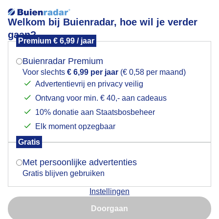
Welkom bij Buienradar, hoe wil je verder
gaan?
Premium € 6,99 / jaar
Mogen we je locatie gebruiken voor het
Lees meer.
weer?
Buienradar Premium
Goedemorgen
Voor slechts
€ 6,99 per jaar
(€ 0,58 per maand)
Advertentievrij en privacy veilig
Ontvang voor min. € 40,- aan cadeaus
Indien je hier nog geen akkoord op hebt gegeven,
verschijnt er zo een pop-up uit je browser waarin
10% donatie aan Staatsbosbeheer
deze toestemming gevraagd wordt.
Elk moment opzegbaar
Gratis
Is goed, toon de popup
Met persoonlijke advertenties
Gratis blijven gebruiken
Instellingen
Nu niet, misschien later
Vanmorgen vroeg
Doorgaan
Gebruik je Safari en wil je niet elke dag deze pop-up zien?