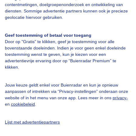
contentmetingen, doelgroepenonderzoek en ontwikkeling van
diensten. Sommige advertentie partners kunnen ook je precieze
Over Buienradar
geolocatie hiervoor gebruiken.
Bedrijfsgegevens
Geef toestemming of betaal voor toegang
Veelgestelde vragen
Door op "Gratis" te klikken, geef je toestemming voor alle
bovenstaande doeleinden. Indien je voor geen enkel doeleinde
Contact
toestemming wenst te geven, kun je kiezen voor een
advertentievrije ervaring door op “Buienradar Premium” te
Toegankelijkheid
klikken.
Gebruikersvoorwaarden
Adverteren
Jouw keuze geldt enkel voor Buienradar en kun je opnieuw
aanpassen of intrekken via “Privacy-instellingen” onderaan onze
Buienradar Team
website of in het menu van onze app. Lees meer in ons
privacy-
Privacy beleid
en
cookiebeleid
.
Cookie beleid
Lijst met advertentiepartners
Privacy instellingen
Gratis weerdata