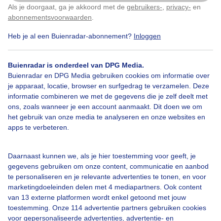
Als je doorgaat, ga je akkoord met de
gebruikers-
,
privacy-
en
Klik
hier
om dit aan te passen
Door: Dilia van Zon
Gemaakt: 05-06-2026, 36x bekeken
abonnementsvoorwaarden
.
Heb je al een Buienradar-abonnement?
Inloggen
Wolken
Buienradar is onderdeel van DPG Media.
Buienradar en DPG Media gebruiken cookies om informatie over
je apparaat, locatie, browser en surfgedrag te verzamelen. Deze
informatie combineren we met de gegevens die je zelf deelt met
Bekijk slideshow
ons, zoals wanneer je een account aanmaakt. Dit doen we om
het gebruik van onze media te analyseren en onze websites en
apps te verbeteren.
Daarnaast kunnen we, als je hier toestemming voor geeft, je
Een moment geduld aub...
gegevens gebruiken om onze content, communicatie en aanbod
te personaliseren en je relevante advertenties te tonen, en voor
marketingdoeleinden delen met 4 mediapartners. Ook content
van 13 externe platformen wordt enkel getoond met jouw
toestemming. Onze 114 advertentie partners gebruiken cookies
voor gepersonaliseerde advertenties, advertentie- en