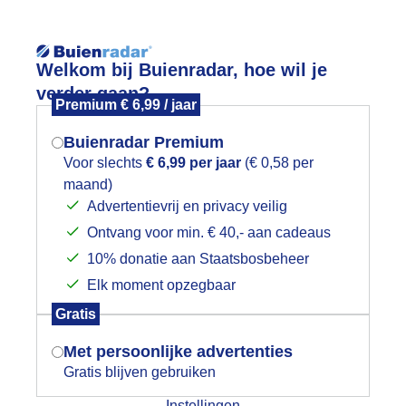
Reisinforma
Welkom bij Buienradar, hoe wil je
verder gaan?
Premium € 6,99 / jaar
Buienradar Premium
Voor slechts
€ 6,99 per jaar
(€ 0,58 per
wijd
Foto en video
Weerzine
maand)
Mogen we je locatie gebruiken voor
Advertentievrij en privacy veilig
het weer?
Zoeken in 
Ontvang voor min. € 40,- aan cadeaus
10% donatie aan Staatsbosbeheer
g net op tijd binnen vóór de bui!
Elk moment opzegbaar
Indien je hier nog geen akkoord op hebt
Gratis
gegeven, verschijnt er zo een pop-up uit
je browser waarin deze toestemming
Met persoonlijke advertenties
gevraagd wordt.
Gratis blijven gebruiken
Instellingen