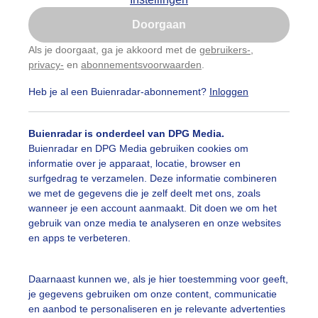
Is goed, toon de popup
Doorgaan
Nu niet, misschien later
Als je doorgaat, ga je akkoord met de
gebruikers-
,
privacy-
en
abonnementsvoorwaarden
.
Gebruik je Safari en wil je niet elke dag deze pop-up
zien?
Heb je al een Buienradar-abonnement?
Inloggen
Klik
hier
om dit aan te passen
Buienradar is onderdeel van DPG Media.
Buienradar en DPG Media gebruiken cookies om
informatie over je apparaat, locatie, browser en
surfgedrag te verzamelen. Deze informatie combineren
we met de gegevens die je zelf deelt met ons, zoals
wanneer je een account aanmaakt. Dit doen we om het
gebruik van onze media te analyseren en onze websites
en apps te verbeteren.
Daarnaast kunnen we, als je hier toestemming voor geeft,
r: Maddy Koster
Gemaakt: 04-06-2026, 31x bekeken
je gegevens gebruiken om onze content, communicatie
en aanbod te personaliseren en je relevante advertenties