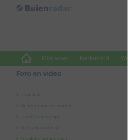
Mijn weer
Nederland
Wereld
Foto en video
No
Uitgelicht
Weerfoto van de maand
Laatst toegevoegd
Best gewaardeerd
Populaire categorieën