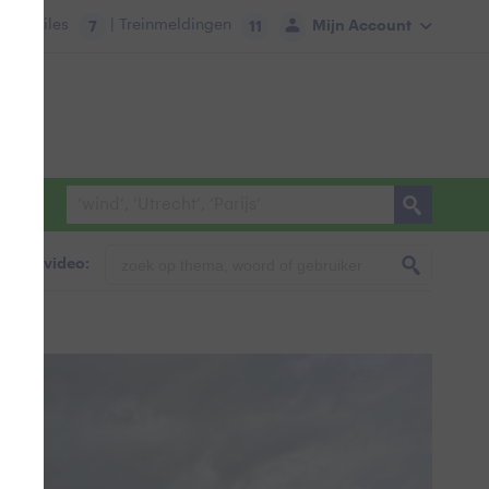
tie:
Files
| Treinmeldingen
Mijn Account
7
11
foto & video: