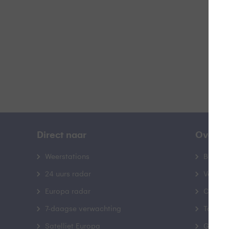
B
Direct naar
Over B
Weerstations
Bedrij
24 uurs radar
Veelge
Europa radar
Contac
7-daagse verwachting
Toegank
Satelliet Europa
Gebrui