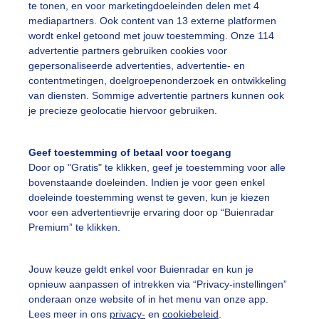
te tonen, en voor marketingdoeleinden delen met 4
mediapartners. Ook content van 13 externe platformen
ekijk slideshow
wordt enkel getoond met jouw toestemming. Onze 114
advertentie partners gebruiken cookies voor
gepersonaliseerde advertenties, advertentie- en
contentmetingen, doelgroepenonderzoek en ontwikkeling
van diensten. Sommige advertentie partners kunnen ook
je precieze geolocatie hiervoor gebruiken.
Een moment geduld
Geef toestemming of betaal voor toegang
Door op "Gratis" te klikken, geef je toestemming voor alle
bovenstaande doeleinden. Indien je voor geen enkel
uienradar
Mijn weer
doeleinde toestemming wenst te geven, kun je kiezen
voor een advertentievrije ervaring door op “Buienradar
fsgegevens
De Bilt
Premium” te klikken.
stelde vragen
t
Jouw keuze geldt enkel voor Buienradar en kun je
opnieuw aanpassen of intrekken via “Privacy-instellingen”
elijkheid
onderaan onze website of in het menu van onze app.
Lees meer in ons
privacy-
en
cookiebeleid
.
kersvoorwaarden