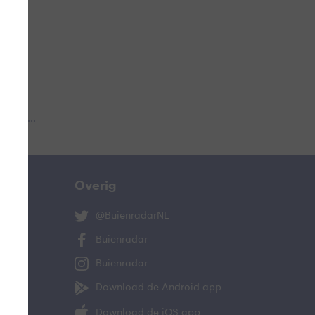
 aub...
Overig
@BuienradarNL
Buienradar
Buienradar
Download de Android app
Download de iOS app