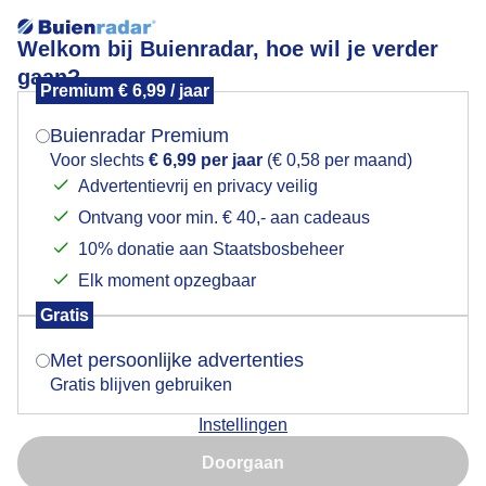
Welkom bij Buienradar, hoe wil je verder
gaan?
Premium € 6,99 / jaar
Mogen we je locatie gebruiken voor het
Venetië 4-6-2026
weer?
Buienradar Premium
Voor slechts
€ 6,99 per jaar
(€ 0,58 per maand)
Advertentievrij en privacy veilig
Ontvang voor min. € 40,- aan cadeaus
Indien je hier nog geen akkoord op hebt gegeven,
verschijnt er zo een pop-up uit je browser waarin
10% donatie aan Staatsbosbeheer
deze toestemming gevraagd wordt.
Elk moment opzegbaar
Gratis
Is goed, toon de popup
Met persoonlijke advertenties
Gratis blijven gebruiken
Instellingen
Nu niet, misschien later
Door: Fas Vermeulen
Gemaakt: 04-06-2026, 29x bekeken
Doorgaan
Gebruik je Safari en wil je niet elke dag deze pop-up zien?