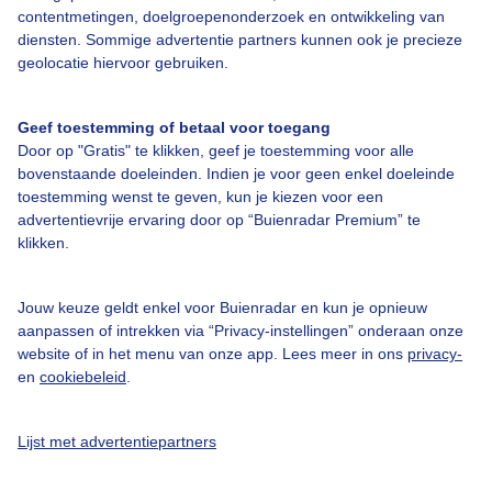
contentmetingen, doelgroepenonderzoek en ontwikkeling van
Veelgestelde vragen
diensten. Sommige advertentie partners kunnen ook je precieze
Contact
geolocatie hiervoor gebruiken.
Toegankelijkheid
Geef toestemming of betaal voor toegang
Gebruikersvoorwaarden
Door op "Gratis" te klikken, geef je toestemming voor alle
Adverteren
bovenstaande doeleinden. Indien je voor geen enkel doeleinde
toestemming wenst te geven, kun je kiezen voor een
Buienradar Team
advertentievrije ervaring door op “Buienradar Premium” te
klikken.
Privacy beleid
Cookie beleid
Jouw keuze geldt enkel voor Buienradar en kun je opnieuw
Privacy instellingen
aanpassen of intrekken via “Privacy-instellingen” onderaan onze
website of in het menu van onze app. Lees meer in ons
privacy-
Gratis weerdata
en
cookiebeleid
.
@BuienradarNL
Lijst met advertentiepartners
Buienradar
Buienradar