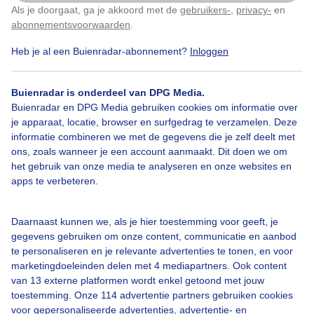
Als je doorgaat, ga je akkoord met de
gebruikers-
,
privacy-
en
Klik
hier
om dit aan te passen
abonnementsvoorwaarden
.
Heb je al een Buienradar-abonnement?
Inloggen
Bekijk slideshow
Buienradar is onderdeel van DPG Media.
Buienradar en DPG Media gebruiken cookies om informatie over
je apparaat, locatie, browser en surfgedrag te verzamelen. Deze
informatie combineren we met de gegevens die je zelf deelt met
ons, zoals wanneer je een account aanmaakt. Dit doen we om
Een moment geduld aub...
het gebruik van onze media te analyseren en onze websites en
apps te verbeteren.
Daarnaast kunnen we, als je hier toestemming voor geeft, je
gegevens gebruiken om onze content, communicatie en aanbod
te personaliseren en je relevante advertenties te tonen, en voor
Over Buienradar
marketingdoeleinden delen met 4 mediapartners. Ook content
van 13 externe platformen wordt enkel getoond met jouw
toestemming. Onze 114 advertentie partners gebruiken cookies
Bedrijfsgegevens
voor gepersonaliseerde advertenties, advertentie- en