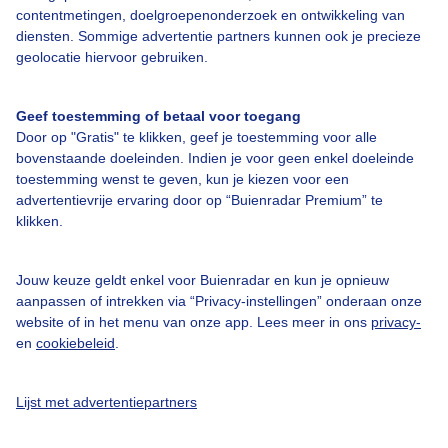
contentmetingen, doelgroepenonderzoek en ontwikkeling van
Bedrijfsgegevens
diensten. Sommige advertentie partners kunnen ook je precieze
geolocatie hiervoor gebruiken.
Veelgestelde vragen
Contact
Geef toestemming of betaal voor toegang
Toegankelijkheid
Door op "Gratis" te klikken, geef je toestemming voor alle
bovenstaande doeleinden. Indien je voor geen enkel doeleinde
Gebruikersvoorwaarden
toestemming wenst te geven, kun je kiezen voor een
advertentievrije ervaring door op “Buienradar Premium” te
Adverteren
klikken.
Buienradar Team
Privacy beleid
Jouw keuze geldt enkel voor Buienradar en kun je opnieuw
aanpassen of intrekken via “Privacy-instellingen” onderaan onze
Cookie beleid
website of in het menu van onze app. Lees meer in ons
privacy-
Privacy instellingen
en
cookiebeleid
.
Gratis weerdata
Lijst met advertentiepartners
@BuienradarNL