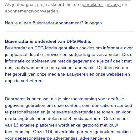
Als je doorgaat, ga je akkoord met de
gebruikers-
,
privacy-
en
Klik
hier
om dit aan te passen
abonnementsvoorwaarden
.
Heb je al een Buienradar-abonnement?
Inloggen
Buienradar is onderdeel van DPG Media.
Bekijk slideshow
Buienradar en DPG Media gebruiken cookies om informatie over
je apparaat, locatie, browser en surfgedrag te verzamelen. Deze
informatie combineren we met de gegevens die je zelf deelt met
ons, zoals wanneer je een account aanmaakt. Dit doen we om
het gebruik van onze media te analyseren en onze websites en
apps te verbeteren.
Een moment geduld aub...
Daarnaast kunnen we, als je hier toestemming voor geeft, je
gegevens gebruiken om onze content, communicatie en aanbod
te personaliseren en je relevante advertenties te tonen, en voor
marketingdoeleinden delen met 4 mediapartners. Ook content
van 13 externe platformen wordt enkel getoond met jouw
Over Buienradar
toestemming. Onze 114 advertentie partners gebruiken cookies
voor gepersonaliseerde advertenties, advertentie- en