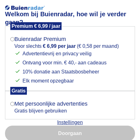
Welkom bij Buienradar, hoe wil je verder
gaan?
Premium € 6,99 / jaar
Mogen we je locatie gebruiken voor het
Lees meer.
weer?
Buienradar Premium
Echt (L), bewolkte morgen ,droog, buitengebied.
Voor slechts
€ 6,99 per jaar
(€ 0,58 per maand)
Advertentievrij en privacy veilig
Ontvang voor min. € 40,- aan cadeaus
Indien je hier nog geen akkoord op hebt gegeven,
verschijnt er zo een pop-up uit je browser waarin
10% donatie aan Staatsbosbeheer
deze toestemming gevraagd wordt.
Elk moment opzegbaar
Gratis
Is goed, toon de popup
Met persoonlijke advertenties
Gratis blijven gebruiken
Instellingen
Nu niet, misschien later
Doorgaan
Gebruik je Safari en wil je niet elke dag deze pop-up zien?
Door: Roos Vaessen
Gemaakt: 04-06-2026, 14x bekeken