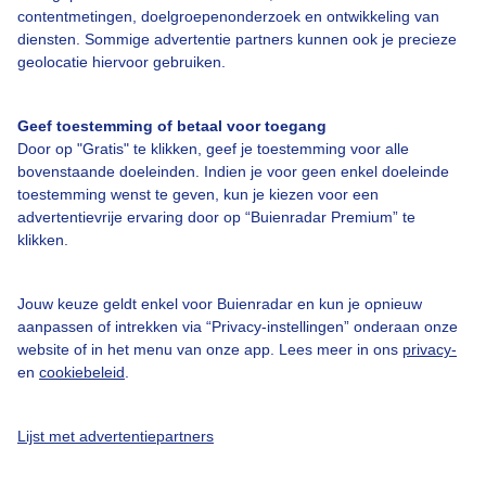
Bedrijfsgegevens
contentmetingen, doelgroepenonderzoek en ontwikkeling van
Veelgestelde vragen
diensten. Sommige advertentie partners kunnen ook je precieze
geolocatie hiervoor gebruiken.
Contact
Toegankelijkheid
Geef toestemming of betaal voor toegang
Door op "Gratis" te klikken, geef je toestemming voor alle
Gebruikersvoorwaarden
bovenstaande doeleinden. Indien je voor geen enkel doeleinde
Adverteren
toestemming wenst te geven, kun je kiezen voor een
advertentievrije ervaring door op “Buienradar Premium” te
Buienradar Team
klikken.
Privacy beleid
Cookie beleid
Jouw keuze geldt enkel voor Buienradar en kun je opnieuw
aanpassen of intrekken via “Privacy-instellingen” onderaan onze
Privacy instellingen
website of in het menu van onze app. Lees meer in ons
privacy-
Gratis weerdata
en
cookiebeleid
.
@BuienradarNL
Lijst met advertentiepartners
Buienradar