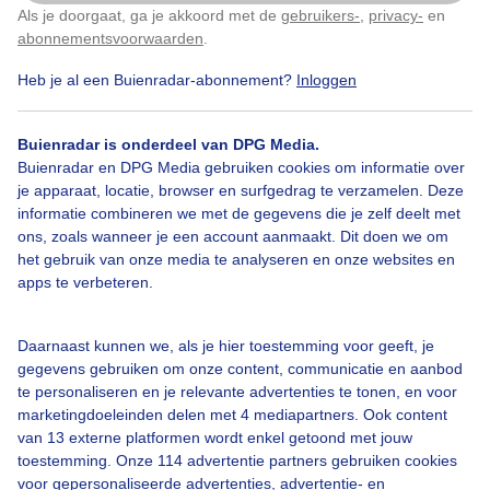
Als je doorgaat, ga je akkoord met de
gebruikers-
,
privacy-
en
Klik
hier
om dit aan te passen
3
abonnementsvoorwaarden
.
Heb je al een Buienradar-abonnement?
Inloggen
Bekijk slideshow
Buienradar is onderdeel van DPG Media.
Buienradar en DPG Media gebruiken cookies om informatie over
je apparaat, locatie, browser en surfgedrag te verzamelen. Deze
informatie combineren we met de gegevens die je zelf deelt met
ons, zoals wanneer je een account aanmaakt. Dit doen we om
het gebruik van onze media te analyseren en onze websites en
Een moment geduld aub...
apps te verbeteren.
Daarnaast kunnen we, als je hier toestemming voor geeft, je
gegevens gebruiken om onze content, communicatie en aanbod
te personaliseren en je relevante advertenties te tonen, en voor
marketingdoeleinden delen met 4 mediapartners. Ook content
Over Buienradar
van 13 externe platformen wordt enkel getoond met jouw
toestemming. Onze 114 advertentie partners gebruiken cookies
voor gepersonaliseerde advertenties, advertentie- en