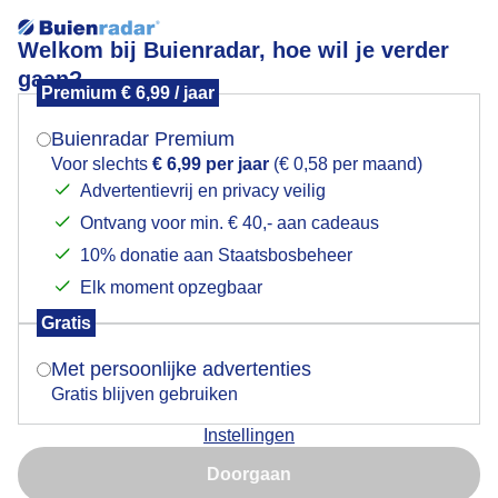
Welkom bij Buienradar, hoe wil je verder
gaan?
Premium € 6,99 / jaar
Mogen we je locatie gebruiken voor het
Fwd: Buien en bewolking IJsselmeer Enkhuizen
weer?
Buienradar Premium
Voor slechts
€ 6,99 per jaar
(€ 0,58 per maand)
Advertentievrij en privacy veilig
Ontvang voor min. € 40,- aan cadeaus
Indien je hier nog geen akkoord op hebt gegeven,
verschijnt er zo een pop-up uit je browser waarin
10% donatie aan Staatsbosbeheer
deze toestemming gevraagd wordt.
Elk moment opzegbaar
Gratis
Is goed, toon de popup
Met persoonlijke advertenties
Gratis blijven gebruiken
Instellingen
Nu niet, misschien later
Door: Henri
Gemaakt: 03-06-2026, 201x bekeken
Doorgaan
Gebruik je Safari en wil je niet elke dag deze pop-up zien?