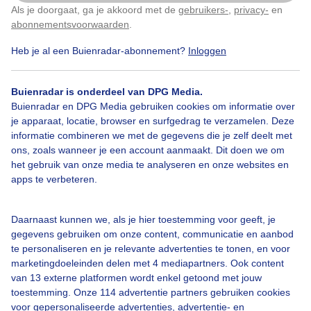
Ondergaande zon met een temperatuur van 32
Als je doorgaat, ga je akkoord met de
gebruikers-
,
privacy-
en
Klik
hier
om dit aan te passen
graden maar liefst!!!
abonnementsvoorwaarden
.
Heb je al een Buienradar-abonnement?
Inloggen
Door: margreet van Belgum
Gemaakt: 03-06-2026, 20x bekeken
Buienradar is onderdeel van DPG Media.
Buienradar en DPG Media gebruiken cookies om informatie over
Zon
Zonsondergang
Wolken
je apparaat, locatie, browser en surfgedrag te verzamelen. Deze
informatie combineren we met de gegevens die je zelf deelt met
ons, zoals wanneer je een account aanmaakt. Dit doen we om
het gebruik van onze media te analyseren en onze websites en
Bekijk slideshow
apps te verbeteren.
Daarnaast kunnen we, als je hier toestemming voor geeft, je
gegevens gebruiken om onze content, communicatie en aanbod
te personaliseren en je relevante advertenties te tonen, en voor
marketingdoeleinden delen met 4 mediapartners. Ook content
Een moment geduld aub...
van 13 externe platformen wordt enkel getoond met jouw
toestemming. Onze 114 advertentie partners gebruiken cookies
voor gepersonaliseerde advertenties, advertentie- en