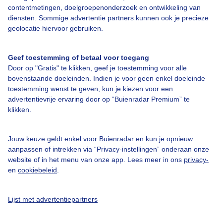
contentmetingen, doelgroepenonderzoek en ontwikkeling van
diensten. Sommige advertentie partners kunnen ook je precieze
geolocatie hiervoor gebruiken.
Over Buienradar
Geef toestemming of betaal voor toegang
Door op "Gratis" te klikken, geef je toestemming voor alle
Bedrijfsgegevens
bovenstaande doeleinden. Indien je voor geen enkel doeleinde
toestemming wenst te geven, kun je kiezen voor een
Veelgestelde vragen
advertentievrije ervaring door op “Buienradar Premium” te
Contact
klikken.
Toegankelijkheid
Jouw keuze geldt enkel voor Buienradar en kun je opnieuw
Gebruikersvoorwaarden
aanpassen of intrekken via “Privacy-instellingen” onderaan onze
website of in het menu van onze app. Lees meer in ons
privacy-
Adverteren
en
cookiebeleid
.
Buienradar Team
Privacy beleid
Lijst met advertentiepartners
Cookie beleid