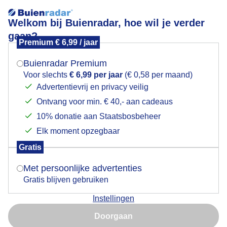
Welkom bij Buienradar, hoe wil je verder
gaan?
Premium € 6,99 / jaar
Mogen we je locatie gebruiken voor het
Ondergaande zon in Spanje
weer?
Buienradar Premium
Voor slechts
€ 6,99 per jaar
(€ 0,58 per maand)
Advertentievrij en privacy veilig
Ontvang voor min. € 40,- aan cadeaus
Indien je hier nog geen akkoord op hebt gegeven,
verschijnt er zo een pop-up uit je browser waarin
10% donatie aan Staatsbosbeheer
deze toestemming gevraagd wordt.
Elk moment opzegbaar
Gratis
Is goed, toon de popup
Met persoonlijke advertenties
Gratis blijven gebruiken
Instellingen
Nu niet, misschien later
Doorgaan
Gebruik je Safari en wil je niet elke dag deze pop-up zien?