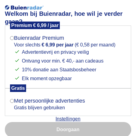
Welkom bij Buienradar, hoe wil je verder
gaan?
Premium € 6,99 / jaar
Mogen we je locatie gebruiken voor het
Regenwolken boven fietsers in de provincie
weer?
Groningen
Buienradar Premium
Voor slechts
€ 6,99 per jaar
(€ 0,58 per maand)
Advertentievrij en privacy veilig
Ontvang voor min. € 40,- aan cadeaus
Indien je hier nog geen akkoord op hebt gegeven,
verschijnt er zo een pop-up uit je browser waarin
10% donatie aan Staatsbosbeheer
deze toestemming gevraagd wordt.
Elk moment opzegbaar
Gratis
Is goed, toon de popup
Met persoonlijke advertenties
Donkere regenwolken boven deze fietsers bij het
Gratis blijven gebruiken
Groninger dorpje Ezinge vanmiddag
Instellingen
Nu niet, misschien later
Door: Arnout Bolt
Gemaakt: 03-06-2026, 136x bekeken
Doorgaan
Gebruik je Safari en wil je niet elke dag deze pop-up zien?