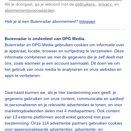
Als je doorgaat, ga je akkoord met de
gebruikers-
,
privacy-
en
Klik
hier
om dit aan te passen
abonnementsvoorwaarden
.
Heb je al een Buienradar-abonnement?
Inloggen
#regenwolken
Regen
Wolken
Buienradar is onderdeel van DPG Media.
Buienradar en DPG Media gebruiken cookies om informatie over
Bekijk slideshow
je apparaat, locatie, browser en surfgedrag te verzamelen. Deze
informatie combineren we met de gegevens die je zelf deelt met
ons, zoals wanneer je een account aanmaakt. Dit doen we om
het gebruik van onze media te analyseren en onze websites en
apps te verbeteren.
Een moment geduld aub...
Daarnaast kunnen we, als je hier toestemming voor geeft, je
gegevens gebruiken om onze content, communicatie en aanbod
te personaliseren en je relevante advertenties te tonen, en voor
marketingdoeleinden delen met 4 mediapartners. Ook content
van 13 externe platformen wordt enkel getoond met jouw
toestemming. Onze 114 advertentie partners gebruiken cookies
Over Buienradar
voor gepersonaliseerde advertenties, advertentie- en