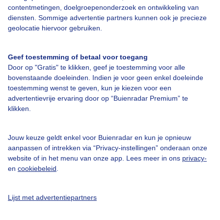
contentmetingen, doelgroepenonderzoek en ontwikkeling van
diensten. Sommige advertentie partners kunnen ook je precieze
Bedrijfsgegevens
geolocatie hiervoor gebruiken.
Veelgestelde vragen
Geef toestemming of betaal voor toegang
Contact
Door op "Gratis" te klikken, geef je toestemming voor alle
Toegankelijkheid
bovenstaande doeleinden. Indien je voor geen enkel doeleinde
toestemming wenst te geven, kun je kiezen voor een
Gebruikersvoorwaarden
advertentievrije ervaring door op “Buienradar Premium” te
klikken.
Adverteren
Buienradar Team
Jouw keuze geldt enkel voor Buienradar en kun je opnieuw
Privacy beleid
aanpassen of intrekken via “Privacy-instellingen” onderaan onze
website of in het menu van onze app. Lees meer in ons
privacy-
Cookie beleid
en
cookiebeleid
.
Privacy instellingen
Gratis weerdata
Lijst met advertentiepartners
@BuienradarNL