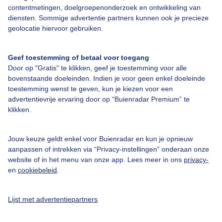
contentmetingen, doelgroepenonderzoek en ontwikkeling van
diensten. Sommige advertentie partners kunnen ook je precieze
Bedrijfsgegevens
geolocatie hiervoor gebruiken.
Veelgestelde vragen
Geef toestemming of betaal voor toegang
Contact
Door op "Gratis" te klikken, geef je toestemming voor alle
Toegankelijkheid
bovenstaande doeleinden. Indien je voor geen enkel doeleinde
toestemming wenst te geven, kun je kiezen voor een
Gebruikersvoorwaarden
advertentievrije ervaring door op “Buienradar Premium” te
klikken.
Adverteren
Buienradar Team
Jouw keuze geldt enkel voor Buienradar en kun je opnieuw
Privacy beleid
aanpassen of intrekken via “Privacy-instellingen” onderaan onze
website of in het menu van onze app. Lees meer in ons
privacy-
Cookie beleid
en
cookiebeleid
.
Privacy instellingen
Gratis weerdata
Lijst met advertentiepartners
@BuienradarNL