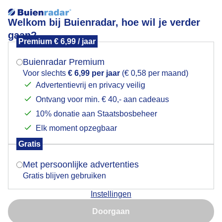
Welkom bij Buienradar, hoe wil je verder
gaan?
Premium € 6,99 / jaar
Mogen we je locatie gebruiken voor het
Heerlijk weer om te kiten
weer?
Buienradar Premium
Voor slechts
€ 6,99 per jaar
(€ 0,58 per maand)
Advertentievrij en privacy veilig
Ontvang voor min. € 40,- aan cadeaus
Indien je hier nog geen akkoord op hebt gegeven,
verschijnt er zo een pop-up uit je browser waarin
10% donatie aan Staatsbosbeheer
deze toestemming gevraagd wordt.
Elk moment opzegbaar
Gratis
Is goed, toon de popup
Met persoonlijke advertenties
Gratis blijven gebruiken
Genoeg wind om lekker te kiten.
Instellingen
Nu niet, misschien later
Door: Ilse Kootkar
Gemaakt: 03-06-2026, 47x bekeken
Doorgaan
Gebruik je Safari en wil je niet elke dag deze pop-up zien?