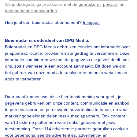
Als je doorgaat, ga je akkoord met de
gebruikers-
,
privacy-
en
Klik
hier
om dit aan te passen
abonnementsvoorwaarden
.
Heb je al een Buienradar-abonnement?
Inloggen
Wind
Buienradar is onderdeel van DPG Media.
Buienradar en DPG Media gebruiken cookies om informatie over
Bekijk slideshow
je apparaat, locatie, browser en surfgedrag te verzamelen. Deze
informatie combineren we met de gegevens die je zelf deelt met
ons, zoals wanneer je een account aanmaakt. Dit doen we om
het gebruik van onze media te analyseren en onze websites en
apps te verbeteren.
Een moment geduld aub...
Daarnaast kunnen we, als je hier toestemming voor geeft, je
gegevens gebruiken om onze content, communicatie en aanbod
te personaliseren en je relevante advertenties te tonen, en voor
marketingdoeleinden delen met 4 mediapartners. Ook content
van 13 externe platformen wordt enkel getoond met jouw
toestemming. Onze 114 advertentie partners gebruiken cookies
voor gepersonaliseerde advertenties, advertentie- en
Over Buienradar