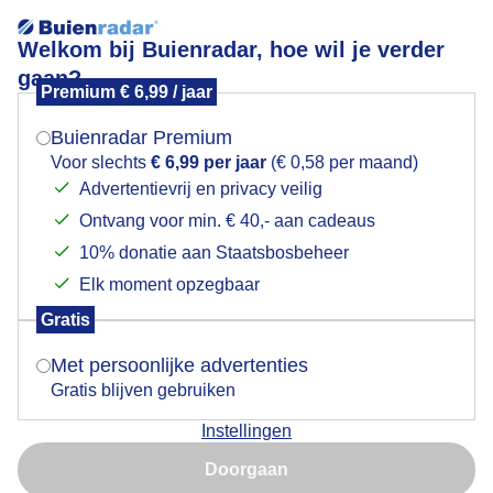
Welkom bij Buienradar, hoe wil je verder
gaan?
Premium € 6,99 / jaar
Mogen we je locatie gebruiken voor het
Onweer in Oostum
weer?
Buienradar Premium
Voor slechts
€ 6,99 per jaar
(€ 0,58 per maand)
Advertentievrij en privacy veilig
Ontvang voor min. € 40,- aan cadeaus
Indien je hier nog geen akkoord op hebt gegeven,
verschijnt er zo een pop-up uit je browser waarin
10% donatie aan Staatsbosbeheer
deze toestemming gevraagd wordt.
Elk moment opzegbaar
Gratis
Is goed, toon de popup
Met persoonlijke advertenties
Gratis blijven gebruiken
Instellingen
Nu niet, misschien later
Door: Johanna Varner
Gemaakt: 02-06-2026, 60x bekeken
Doorgaan
Gebruik je Safari en wil je niet elke dag deze pop-up zien?