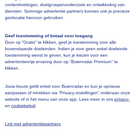
contentmetingen, doelgroepenonderzoek en ontwikkeling van
Veelgestelde vragen
diensten. Sommige advertentie partners kunnen ook je precieze
Contact
geolocatie hiervoor gebruiken.
Toegankelijkheid
Geef toestemming of betaal voor toegang
Gebruikersvoorwaarden
Door op "Gratis" te klikken, geef je toestemming voor alle
Adverteren
bovenstaande doeleinden. Indien je voor geen enkel doeleinde
toestemming wenst te geven, kun je kiezen voor een
Buienradar Team
advertentievrije ervaring door op “Buienradar Premium” te
klikken.
Privacy beleid
Cookie beleid
Jouw keuze geldt enkel voor Buienradar en kun je opnieuw
Privacy instellingen
aanpassen of intrekken via “Privacy-instellingen” onderaan onze
website of in het menu van onze app. Lees meer in ons
privacy-
Gratis weerdata
en
cookiebeleid
.
@BuienradarNL
Lijst met advertentiepartners
Buienradar
Buienradar