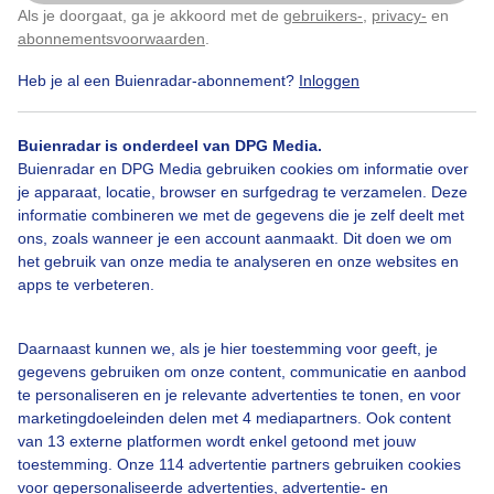
Als je doorgaat, ga je akkoord met de
gebruikers-
,
privacy-
en
Klik
hier
om dit aan te passen
abonnementsvoorwaarden
.
Heb je al een Buienradar-abonnement?
Inloggen
Bekijk slideshow
Buienradar is onderdeel van DPG Media.
Buienradar en DPG Media gebruiken cookies om informatie over
je apparaat, locatie, browser en surfgedrag te verzamelen. Deze
informatie combineren we met de gegevens die je zelf deelt met
ons, zoals wanneer je een account aanmaakt. Dit doen we om
Een moment geduld aub...
het gebruik van onze media te analyseren en onze websites en
apps te verbeteren.
Daarnaast kunnen we, als je hier toestemming voor geeft, je
gegevens gebruiken om onze content, communicatie en aanbod
te personaliseren en je relevante advertenties te tonen, en voor
Over Buienradar
marketingdoeleinden delen met 4 mediapartners. Ook content
van 13 externe platformen wordt enkel getoond met jouw
toestemming. Onze 114 advertentie partners gebruiken cookies
Bedrijfsgegevens
voor gepersonaliseerde advertenties, advertentie- en