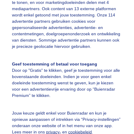
te tonen, en voor marketingdoeleinden delen met 4
mediapartners. Ook content van 13 externe platformen
t was warm en benauwd, maar toch fijn om nog even voor 
wordt enkel getoond met jouw toestemming. Onze 114
r: Mieke
Gemaakt: 02-06-2026, 38x bekeken
advertentie partners gebruiken cookies voor
gepersonaliseerde advertenties, advertentie- en
contentmetingen, doelgroepenonderzoek en ontwikkeling
olken
van diensten. Sommige advertentie partners kunnen ook
je precieze geolocatie hiervoor gebruiken.
ekijk slideshow
Geef toestemming of betaal voor toegang
Door op "Gratis" te klikken, geef je toestemming voor alle
bovenstaande doeleinden. Indien je voor geen enkel
doeleinde toestemming wenst te geven, kun je kiezen
voor een advertentievrije ervaring door op “Buienradar
Premium” te klikken.
Een moment geduld
Jouw keuze geldt enkel voor Buienradar en kun je
opnieuw aanpassen of intrekken via “Privacy-instellingen”
onderaan onze website of in het menu van onze app.
uienradar
Mijn weer
Lees meer in ons
privacy-
en
cookiebeleid
.