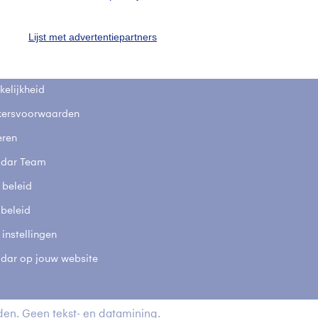
fsgegevens
De Bilt
Lijst met advertentiepartners
stelde vragen
t
elijkheid
kersvoorwaarden
eren
adar Team
 beleid
 beleid
 instellingen
adar op jouw website
en. Geen tekst- en datamining.