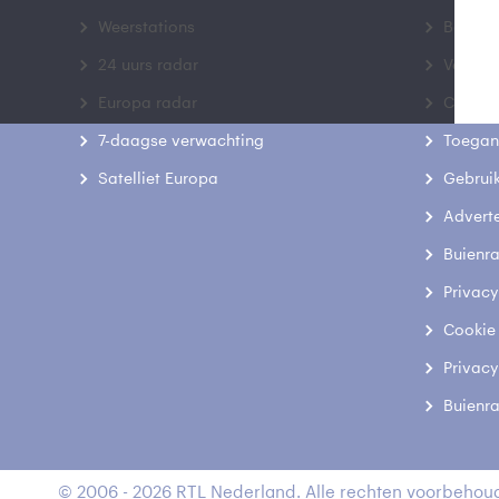
Weerstations
Bedrij
24 uurs radar
Veelge
Europa radar
Contac
7-daagse verwachting
Toegank
Satelliet Europa
Gebrui
Advert
Buienr
Privacy
Cookie
Privacy
Buienr
© 2006 - 2026 RTL Nederland. Alle rechten voorbehoud