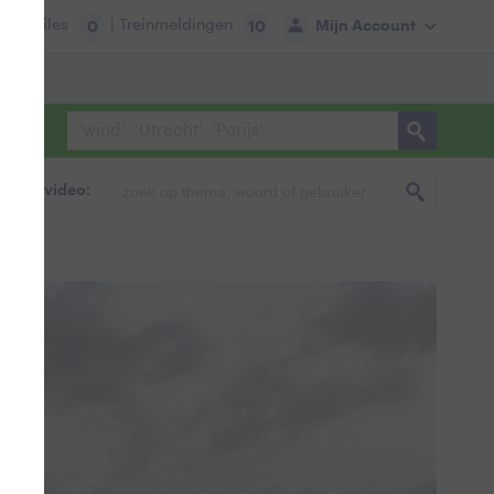
tie:
Files
| Treinmeldingen
Mijn Account
0
10
foto & video: