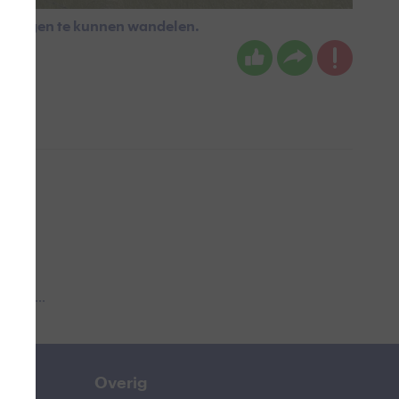
de regen te kunnen wandelen.
 aub...
Overig