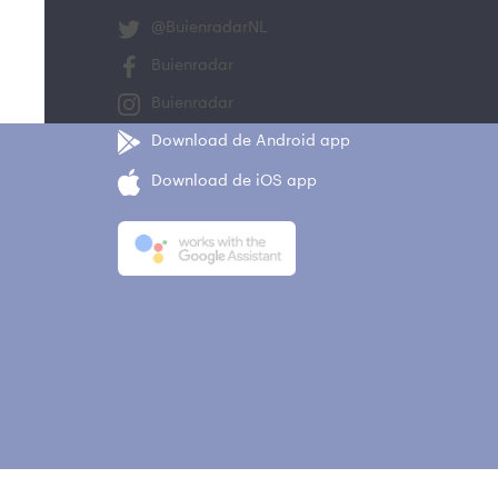
@BuienradarNL
Buienradar
Buienradar
Download de Android app
Download de iOS app