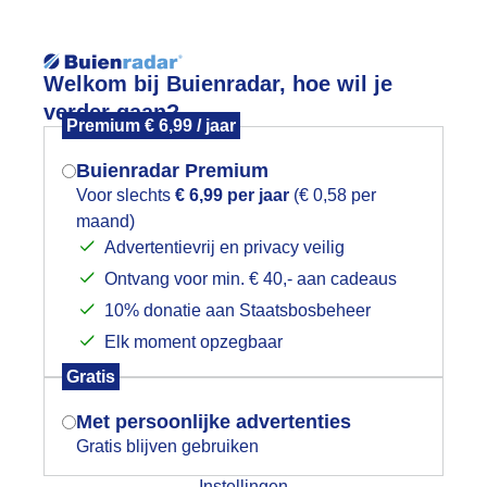
Reisinforma
Lees meer.
Welkom bij Buienradar, hoe wil je
verder gaan?
Premium € 6,99 / jaar
wijd
Foto en video
Weerzine
Buienradar Premium
Zoeken in 
Voor slechts
€ 6,99 per jaar
(€ 0,58 per
maand)
Mogen we je locatie gebruiken voor
ui op komst
Advertentievrij en privacy veilig
het weer?
Ontvang voor min. € 40,- aan cadeaus
10% donatie aan Staatsbosbeheer
Elk moment opzegbaar
Indien je hier nog geen akkoord op hebt
Gratis
gegeven, verschijnt er zo een pop-up uit
je browser waarin deze toestemming
Met persoonlijke advertenties
gevraagd wordt.
Gratis blijven gebruiken
Instellingen