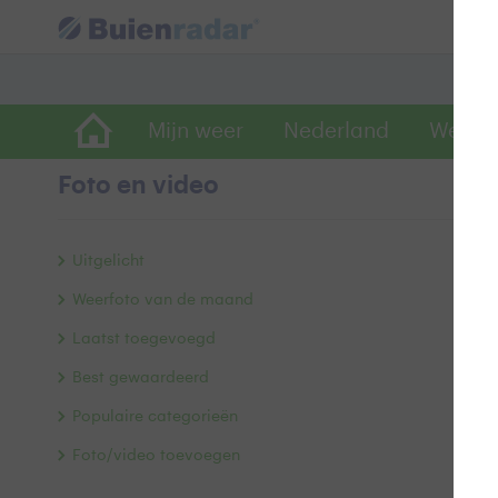
Mijn weer
Nederland
Wereld
Foto en video
B
Uitgelicht
Weerfoto van de maand
Laatst toegevoegd
Best gewaardeerd
Populaire categorieën
Foto/video toevoegen