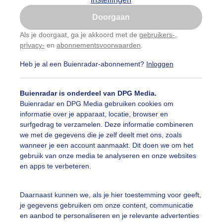
Is goed, toon de popup
Doorgaan
Nu niet, misschien later
Als je doorgaat, ga je akkoord met de
gebruikers-
,
privacy-
en
abonnementsvoorwaarden
.
Gebruik je Safari en wil je niet elke dag deze pop-up
zien?
Heb je al een Buienradar-abonnement?
Inloggen
Klik
hier
om dit aan te passen
Buienradar is onderdeel van DPG Media.
Buienradar en DPG Media gebruiken cookies om
informatie over je apparaat, locatie, browser en
surfgedrag te verzamelen. Deze informatie combineren
we met de gegevens die je zelf deelt met ons, zoals
wanneer je een account aanmaakt. Dit doen we om het
gebruik van onze media te analyseren en onze websites
en apps te verbeteren.
Daarnaast kunnen we, als je hier toestemming voor geeft,
je gegevens gebruiken om onze content, communicatie
en aanbod te personaliseren en je relevante advertenties