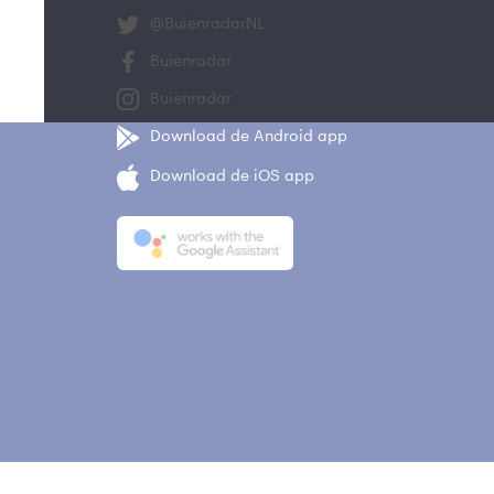
@BuienradarNL
Buienradar
Buienradar
Download de Android app
Download de iOS app