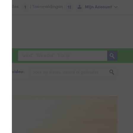
tie:
Files
| Treinmeldingen
Mijn Account
1
11
foto & video: