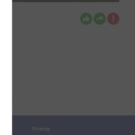
 aub...
Overig