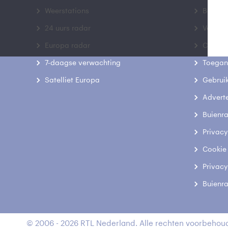
Weerstations
Bedrij
24 uurs radar
Veelge
Europa radar
Contac
7-daagse verwachting
Toegank
Satelliet Europa
Gebrui
Advert
Buienr
Privacy
Cookie
Privacy
Buienr
© 2006 - 2026 RTL Nederland. Alle rechten voorbehoud