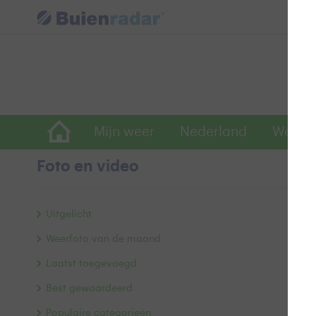
Mijn weer
Nederland
Wereld
Foto en video
Z
Uitgelicht
Weerfoto van de maand
Laatst toegevoegd
Best gewaardeerd
Populaire categorieën