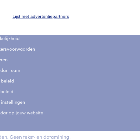
fsgegevens
De Bilt
Lijst met advertentiepartners
stelde vragen
t
elijkheid
kersvoorwaarden
eren
adar Team
 beleid
 beleid
 instellingen
adar op jouw website
en. Geen tekst- en datamining.