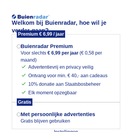
Reisinforma
Welkom bij Buienradar, hoe wil je
verder gaan?
Premium € 6,99 / jaar
Buienradar Premium
Voor slechts
€ 6,99 per jaar
(€ 0,58 per
wijd
Foto en video
Weerzine
maand)
Mogen we je locatie gebruiken voor
Advertentievrij en privacy veilig
het weer?
Zoeken in 
Ontvang voor min. € 40,- aan cadeaus
10% donatie aan Staatsbosbeheer
onsopkomst.
Elk moment opzegbaar
Indien je hier nog geen akkoord op hebt
Gratis
gegeven, verschijnt er zo een pop-up uit
je browser waarin deze toestemming
Met persoonlijke advertenties
gevraagd wordt.
Gratis blijven gebruiken
Instellingen