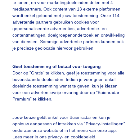
te tonen, en voor marketingdoeleinden delen met 4
nsopkomst.
mediapartners. Ook content van 13 externe platformen
wordt enkel getoond met jouw toestemming. Onze 114
r: Wikje de Vries-v/d Meulen
Gemaakt: 01-06-2026, 65x bekeken
advertentie partners gebruiken cookies voor
gepersonaliseerde advertenties, advertentie- en
contentmetingen, doelgroepenonderzoek en ontwikkeling
ist
Zomer
Zonsopkomst
van diensten. Sommige advertentie partners kunnen ook
je precieze geolocatie hiervoor gebruiken.
ekijk slideshow
Geef toestemming of betaal voor toegang
Door op "Gratis" te klikken, geef je toestemming voor alle
bovenstaande doeleinden. Indien je voor geen enkel
doeleinde toestemming wenst te geven, kun je kiezen
voor een advertentievrije ervaring door op “Buienradar
Premium” te klikken.
Een moment geduld
Jouw keuze geldt enkel voor Buienradar en kun je
opnieuw aanpassen of intrekken via “Privacy-instellingen”
onderaan onze website of in het menu van onze app.
uienradar
Mijn weer
Lees meer in ons
privacy-
en
cookiebeleid
.