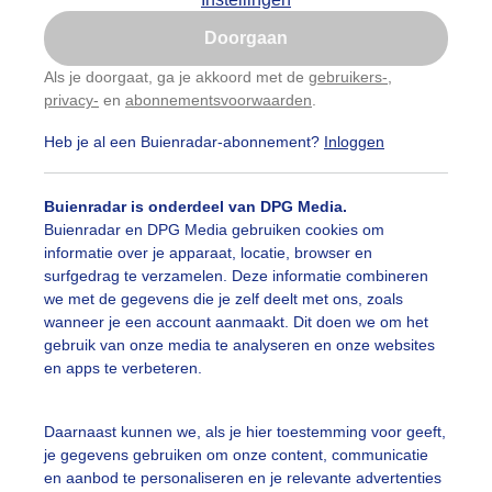
Is goed, toon de popup
Doorgaan
Nu niet, misschien later
Als je doorgaat, ga je akkoord met de
gebruikers-
,
privacy-
en
abonnementsvoorwaarden
.
Gebruik je Safari en wil je niet elke dag deze pop-up
zien?
Heb je al een Buienradar-abonnement?
Inloggen
Klik
hier
om dit aan te passen
Buienradar is onderdeel van DPG Media.
Buienradar en DPG Media gebruiken cookies om
informatie over je apparaat, locatie, browser en
surfgedrag te verzamelen. Deze informatie combineren
we met de gegevens die je zelf deelt met ons, zoals
wanneer je een account aanmaakt. Dit doen we om het
gebruik van onze media te analyseren en onze websites
en apps te verbeteren.
Daarnaast kunnen we, als je hier toestemming voor geeft,
je gegevens gebruiken om onze content, communicatie
en aanbod te personaliseren en je relevante advertenties