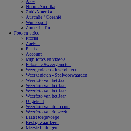
Azië
Noord-Amerika
Zuid-Amerika
Australië / Oceanië
Wintersport
Zomer in Tirol
Foto en video
Profiel
Zoeken
Plaats
Account
Mijn foto's en video's
Fotoactie #weergenieten
Weergenieten - Inzendingen
Weergenieten - Spelvoorwaarden
Weerfoto van het Jaar
Weerfoto van het Jaar
Weerfoto van het Jaar
Weerfoto van het Jaar
Uitgelicht
Weerfoto van de maand
Weerfoto van de week
Laatst toegevoegd
Best gewaardeerd
Meeste bijdragen