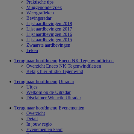
Praktische tips
Muggenonderzoek
Weergrafieken
Bevingsradar
Lijst aardbevingen 2018
Lijst aardbevingen 2017
Lijst aardbevingen 2016
Lijst aardbevingen 2015
Zwaarste aardbevingen
Teken
Terug naar hoofdmenu
Eneco NK Tegenwindfietsen
Overzicht Eneco NK Tegenwindfietsen
Bekijk hier Studio Tegenwind
Terug naar hoofdmenu
Uitradar
Uitjes
Welkom op de Uitradar
Disclaimer Winactie Uitradar
Terug naar hoofdmenu
Evenementen
Overzicht
Detail
In jouw regio
Evenementen kaart