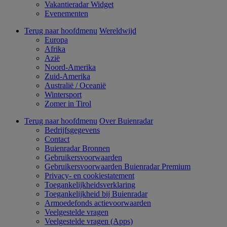
Vakantieradar Widget
Evenementen
Terug naar hoofdmenu
Wereldwijd
Europa
Afrika
Azië
Noord-Amerika
Zuid-Amerika
Australië / Oceanië
Wintersport
Zomer in Tirol
Terug naar hoofdmenu
Over Buienradar
Bedrijfsgegevens
Contact
Buienradar Bronnen
Gebruikersvoorwaarden
Gebruikersvoorwaarden Buienradar Premium
Privacy- en cookiestatement
Toegankelijkheidsverklaring
Toegankelijkheid bij Buienradar
Armoedefonds actievoorwaarden
Veelgestelde vragen
Veelgestelde vragen (Apps)