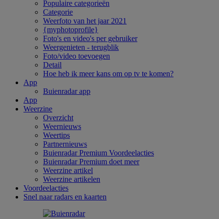
Populaire categorieën
Categorie
Weerfoto van het jaar 2021
{myphotoprofile}
Foto's en video's per gebruiker
Weergenieten - terugblik
Foto/video toevoegen
Detail
Hoe heb ik meer kans om op tv te komen?
App
Buienradar app
App
Weerzine
Overzicht
Weernieuws
Weertips
Partnernieuws
Buienradar Premium Voordeelacties
Buienradar Premium doet meer
Weerzine artikel
Weerzine artikelen
Voordeelacties
Snel naar radars en kaarten