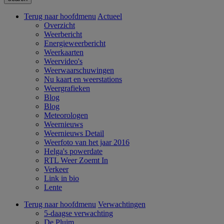
Terug naar hoofdmenu
Actueel
Overzicht
Weerbericht
Energieweerbericht
Weerkaarten
Weervideo's
Weerwaarschuwingen
Nu kaart en weerstations
Weergrafieken
Blog
Blog
Meteorologen
Weernieuws
Weernieuws Detail
Weerfoto van het jaar 2016
Helga's powerdate
RTL Weer Zoemt In
Verkeer
Link in bio
Lente
Terug naar hoofdmenu
Verwachtingen
5-daagse verwachting
De Pluim