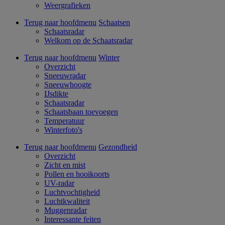
Weergrafieken
Terug naar hoofdmenu
Schaatsen
Schaatsradar
Welkom op de Schaatsradar
Terug naar hoofdmenu
Winter
Overzicht
Sneeuwradar
Sneeuwhoogte
IJsdikte
Schaatsradar
Schaatsbaan toevoegen
Temperatuur
Winterfoto's
Terug naar hoofdmenu
Gezondheid
Overzicht
Zicht en mist
Pollen en hooikoorts
UV-radar
Luchtvochtigheid
Luchtkwaliteit
Muggenradar
Interessante feiten