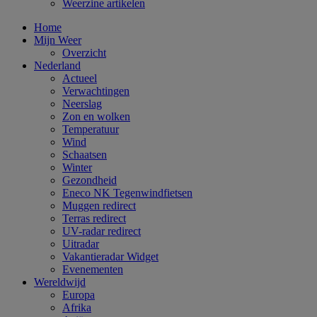
Weerzine artikelen
Home
Mijn Weer
Overzicht
Nederland
Actueel
Verwachtingen
Neerslag
Zon en wolken
Temperatuur
Wind
Schaatsen
Winter
Gezondheid
Eneco NK Tegenwindfietsen
Muggen redirect
Terras redirect
UV-radar redirect
Uitradar
Vakantieradar Widget
Evenementen
Wereldwijd
Europa
Afrika