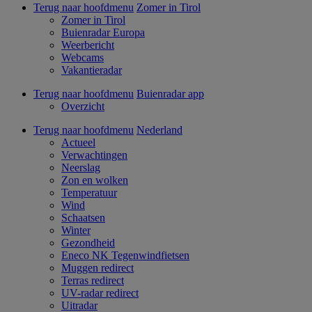
Terug naar hoofdmenu
Zomer in Tirol
Zomer in Tirol
Buienradar Europa
Weerbericht
Webcams
Vakantieradar
Terug naar hoofdmenu
Buienradar app
Overzicht
Terug naar hoofdmenu
Nederland
Actueel
Verwachtingen
Neerslag
Zon en wolken
Temperatuur
Wind
Schaatsen
Winter
Gezondheid
Eneco NK Tegenwindfietsen
Muggen redirect
Terras redirect
UV-radar redirect
Uitradar