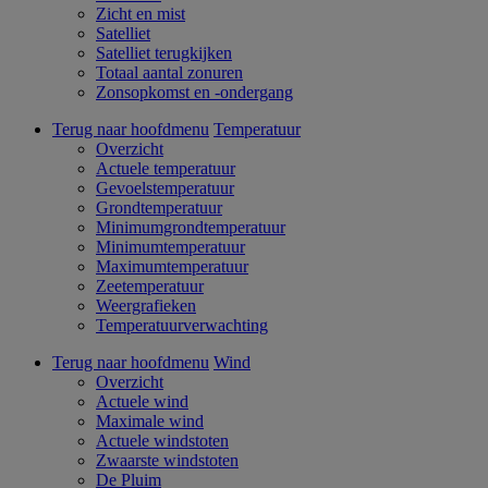
Zicht en mist
Satelliet
Satelliet terugkijken
Totaal aantal zonuren
Zonsopkomst en -ondergang
Terug naar hoofdmenu
Temperatuur
Overzicht
Actuele temperatuur
Gevoelstemperatuur
Grondtemperatuur
Minimumgrondtemperatuur
Minimumtemperatuur
Maximumtemperatuur
Zeetemperatuur
Weergrafieken
Temperatuurverwachting
Terug naar hoofdmenu
Wind
Overzicht
Actuele wind
Maximale wind
Actuele windstoten
Zwaarste windstoten
De Pluim