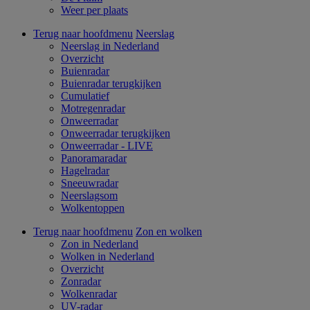
Weer per plaats
Terug naar hoofdmenu
Neerslag
Neerslag in Nederland
Overzicht
Buienradar
Buienradar terugkijken
Cumulatief
Motregenradar
Onweerradar
Onweerradar terugkijken
Onweerradar - LIVE
Panoramaradar
Hagelradar
Sneeuwradar
Neerslagsom
Wolkentoppen
Terug naar hoofdmenu
Zon en wolken
Zon in Nederland
Wolken in Nederland
Overzicht
Zonradar
Wolkenradar
UV-radar