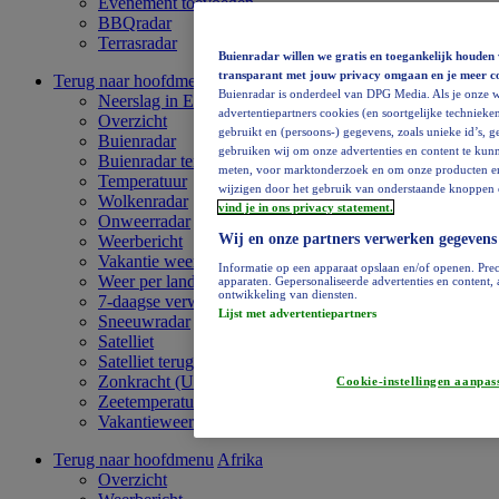
Evenement toevoegen
BBQradar
Terrasradar
Buienradar willen we gratis en toegankelijk houden 
transparant met jouw privacy omgaan en je meer c
Terug naar hoofdmenu
Europa
Buienradar is onderdeel van DPG Media. Als je onze w
Neerslag in Europa
advertentiepartners cookies (en soortgelijke technieken
Overzicht
gebruikt en (persoons-) gegevens, zoals unieke id’s, 
Buienradar
gebruiken wij om onze advertenties en content te kunn
Buienradar terugkijken
meten, voor marktonderzoek en om onze producten en di
Temperatuur
wijzigen door het gebruik van onderstaande knoppen o
Wolkenradar
vind je in ons privacy statement.
Onweerradar
Wij en onze partners verwerken gegevens
Weerbericht
Vakantie weervideo
Informatie op een apparaat opslaan en/of openen. Prec
Weer per land
apparaten. Gepersonaliseerde advertenties en content
ontwikkeling van diensten.
7-daagse verwachting
Lijst met advertentiepartners
Sneeuwradar
Satelliet
Satelliet terugkijken
Zonkracht (UV)
Cookie-instellingen aanpas
Zeetemperatuur
Vakantieweer
Terug naar hoofdmenu
Afrika
Overzicht