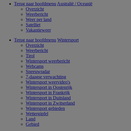
Terug naar hoofdmenu
Australië / Oceanië
Overzicht
Weerbericht
Weer per land
Satelliet
Vakantieweer
Terug naar hoofdmenu
Wintersport
Overzicht
Weerbericht
Tirol
Wintersport weerbericht
Webcams
Sneeuwradar
7-daagse verwachting
Wintersport weervideo's
Wintersport in Oostenrijk
Wintersport in Frankrijk
Wintersport in Duitsland
Wintersport in Zwitserland
Wintersport gebieden
Wettergipfel
Land
Gebied