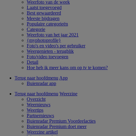
Weerfoto van de week
Laatst toegevoegd
Best gewaardeerd
Meeste bijdragen
Populaire categorieën
Categorie
Weerfoto van het jaar 2021
{myphotoprofile}
Foto's en video's per gebruiker
Weergenieten - terugblik
Foto/video toevoegen
Detail
Hoe heb ik meer kans om op tv te komen?
Terug naar hoofdmenu
App
Buienradar app
Terug naar hoofdmenu
Weerzine
Overzicht
Weernieuws
Weertips
Partnernieuws
Buienradar Premium Voordeelacties
Buienradar Premium doet meer
Weerzine artikel