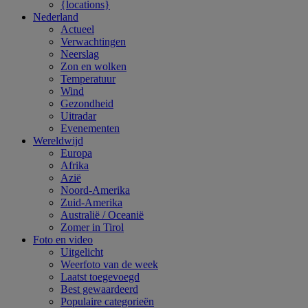
{locations}
Nederland
Actueel
Verwachtingen
Neerslag
Zon en wolken
Temperatuur
Wind
Gezondheid
Uitradar
Evenementen
Wereldwijd
Europa
Afrika
Azië
Noord-Amerika
Zuid-Amerika
Australië / Oceanië
Zomer in Tirol
Foto en video
Uitgelicht
Weerfoto van de week
Laatst toegevoegd
Best gewaardeerd
Populaire categorieën