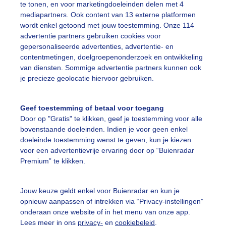
te tonen, en voor marketingdoeleinden delen met 4
 het Binnenhof
mediapartners. Ook content van 13 externe platformen
wordt enkel getoond met jouw toestemming. Onze 114
r: Michel Looyenstein
Gemaakt: 31-05-2026, 263x bekeken
advertentie partners gebruiken cookies voor
gepersonaliseerde advertenties, advertentie- en
contentmetingen, doelgroepenonderzoek en ontwikkeling
ieren
van diensten. Sommige advertentie partners kunnen ook
je precieze geolocatie hiervoor gebruiken.
ekijk slideshow
Geef toestemming of betaal voor toegang
Door op "Gratis" te klikken, geef je toestemming voor alle
bovenstaande doeleinden. Indien je voor geen enkel
doeleinde toestemming wenst te geven, kun je kiezen
voor een advertentievrije ervaring door op “Buienradar
Premium” te klikken.
Een moment geduld
Jouw keuze geldt enkel voor Buienradar en kun je
opnieuw aanpassen of intrekken via “Privacy-instellingen”
onderaan onze website of in het menu van onze app.
uienradar
Mijn weer
Lees meer in ons
privacy-
en
cookiebeleid
.