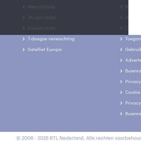
Weerstations
Bedrij
24 uurs radar
Veelge
Europa radar
Contac
7-daagse verwachting
Toegank
Satelliet Europa
Gebrui
Advert
Buienr
Privacy
Cookie
Privacy
Buienr
© 2006 - 2026 RTL Nederland. Alle rechten voorbehoud