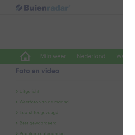
Mijn weer
Nederland
Wereld
Foto en video
J
Uitgelicht
Weerfoto van de maand
Laatst toegevoegd
Best gewaardeerd
Populaire categorieën