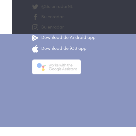
@BuienradarNL
Buienradar
Buienradar
Download de Android app
Download de iOS app