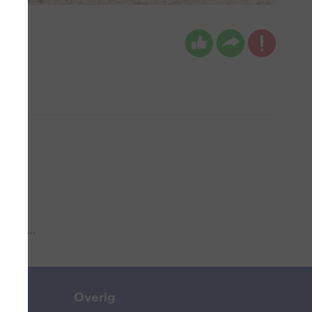
 aub...
Overig