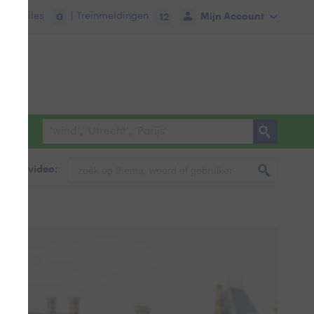
tie:
Files
| Treinmeldingen
Mijn Account
0
12
foto & video: