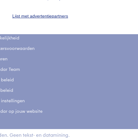
fsgegevens
De Bilt
Lijst met advertentiepartners
stelde vragen
t
elijkheid
kersvoorwaarden
eren
adar Team
 beleid
 beleid
 instellingen
adar op jouw website
en. Geen tekst- en datamining.