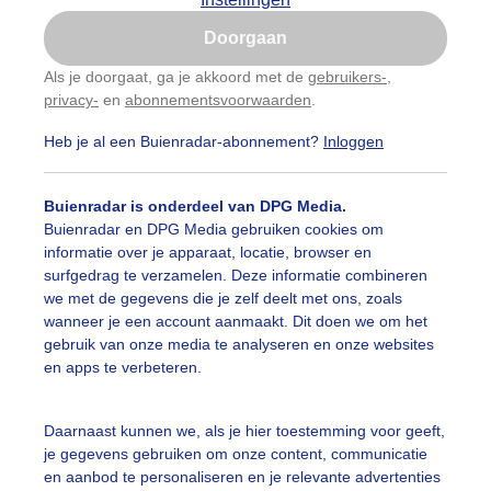
Is goed, toon de popup
Doorgaan
Nu niet, misschien later
Als je doorgaat, ga je akkoord met de
gebruikers-
,
privacy-
en
abonnementsvoorwaarden
.
Gebruik je Safari en wil je niet elke dag deze pop-up
zien?
Heb je al een Buienradar-abonnement?
Inloggen
Klik
hier
om dit aan te passen
Buienradar is onderdeel van DPG Media.
Buienradar en DPG Media gebruiken cookies om
informatie over je apparaat, locatie, browser en
surfgedrag te verzamelen. Deze informatie combineren
we met de gegevens die je zelf deelt met ons, zoals
wanneer je een account aanmaakt. Dit doen we om het
gebruik van onze media te analyseren en onze websites
en apps te verbeteren.
Daarnaast kunnen we, als je hier toestemming voor geeft,
je gegevens gebruiken om onze content, communicatie
en aanbod te personaliseren en je relevante advertenties