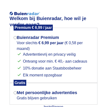
Reisinforma
Welkom bij Buienradar, hoe wil je
verder gaan?
Premium € 6,99 / jaar
Buienradar Premium
Voor slechts
€ 6,99 per jaar
(€ 0,58 per
wijd
Foto en video
Weerzine
maand)
Mogen we je locatie gebruiken voor
Advertentievrij en privacy veilig
het weer?
Zoeken in 
Ontvang voor min. € 40,- aan cadeaus
10% donatie aan Staatsbosbeheer
ong leven
Elk moment opzegbaar
Indien je hier nog geen akkoord op hebt
Gratis
gegeven, verschijnt er zo een pop-up uit
je browser waarin deze toestemming
Met persoonlijke advertenties
gevraagd wordt.
Gratis blijven gebruiken
Instellingen