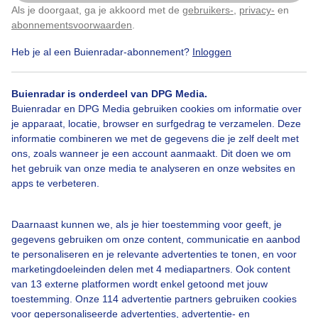
Als je doorgaat, ga je akkoord met de
gebruikers-
,
privacy-
en
Klik
hier
om dit aan te passen
abonnementsvoorwaarden
.
Door: Jacob Zeefat
Gemaakt: 30-05-2026, 43x bekeken
Heb je al een Buienradar-abonnement?
Inloggen
Buienradar is onderdeel van DPG Media.
Lente
Zon
Buienradar en DPG Media gebruiken cookies om informatie over
je apparaat, locatie, browser en surfgedrag te verzamelen. Deze
informatie combineren we met de gegevens die je zelf deelt met
ons, zoals wanneer je een account aanmaakt. Dit doen we om
Bekijk slideshow
het gebruik van onze media te analyseren en onze websites en
apps te verbeteren.
Daarnaast kunnen we, als je hier toestemming voor geeft, je
gegevens gebruiken om onze content, communicatie en aanbod
Een moment geduld aub...
te personaliseren en je relevante advertenties te tonen, en voor
marketingdoeleinden delen met 4 mediapartners. Ook content
van 13 externe platformen wordt enkel getoond met jouw
toestemming. Onze 114 advertentie partners gebruiken cookies
voor gepersonaliseerde advertenties, advertentie- en