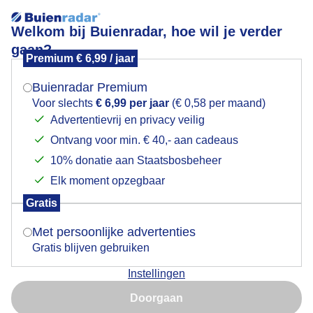
Welkom bij Buienradar, hoe wil je verder
gaan?
Premium € 6,99 / jaar
Mogen we je locatie gebruiken voor het
Uitzicht vanaf uitkijktoren de Oelemars
weer?
Buienradar Premium
Voor slechts
€ 6,99 per jaar
(€ 0,58 per maand)
Advertentievrij en privacy veilig
Ontvang voor min. € 40,- aan cadeaus
Indien je hier nog geen akkoord op hebt gegeven,
verschijnt er zo een pop-up uit je browser waarin
10% donatie aan Staatsbosbeheer
deze toestemming gevraagd wordt.
Elk moment opzegbaar
Gratis
Is goed, toon de popup
Met persoonlijke advertenties
Gratis blijven gebruiken
Uitzicht vanaf uitkijktoren de Oelemars in Losser, een
Instellingen
blauwe lucht, veel zon en enkele wolkjes, verder is te
Nu niet, misschien later
zien een grote zandwinningsplas, tijdstip foto 12.34
Doorgaan
uur.
Gebruik je Safari en wil je niet elke dag deze pop-up zien?