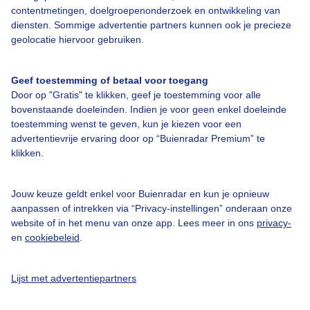
contentmetingen, doelgroepenonderzoek en ontwikkeling van
diensten. Sommige advertentie partners kunnen ook je precieze
Over Buienradar
geolocatie hiervoor gebruiken.
Bedrijfsgegevens
Geef toestemming of betaal voor toegang
Door op "Gratis" te klikken, geef je toestemming voor alle
Veelgestelde vragen
bovenstaande doeleinden. Indien je voor geen enkel doeleinde
toestemming wenst te geven, kun je kiezen voor een
Contact
advertentievrije ervaring door op “Buienradar Premium” te
Toegankelijkheid
klikken.
Gebruikersvoorwaarden
Jouw keuze geldt enkel voor Buienradar en kun je opnieuw
Adverteren
aanpassen of intrekken via “Privacy-instellingen” onderaan onze
Buienradar Team
website of in het menu van onze app. Lees meer in ons
privacy-
en
cookiebeleid
.
Privacy beleid
Cookie beleid
Lijst met advertentiepartners
Privacy instellingen