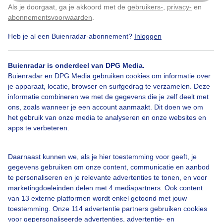
Als je doorgaat, ga je akkoord met de
gebruikers-
,
privacy-
en
Klik
hier
om dit aan te passen
abonnementsvoorwaarden
.
Heb je al een Buienradar-abonnement?
Inloggen
Bootje
Zonenwolken
Meerwind
Buienradar is onderdeel van DPG Media.
Buienradar en DPG Media gebruiken cookies om informatie over
je apparaat, locatie, browser en surfgedrag te verzamelen. Deze
Bekijk slideshow
informatie combineren we met de gegevens die je zelf deelt met
ons, zoals wanneer je een account aanmaakt. Dit doen we om
het gebruik van onze media te analyseren en onze websites en
apps te verbeteren.
Een moment geduld aub...
Daarnaast kunnen we, als je hier toestemming voor geeft, je
gegevens gebruiken om onze content, communicatie en aanbod
te personaliseren en je relevante advertenties te tonen, en voor
marketingdoeleinden delen met 4 mediapartners. Ook content
van 13 externe platformen wordt enkel getoond met jouw
toestemming. Onze 114 advertentie partners gebruiken cookies
voor gepersonaliseerde advertenties, advertentie- en