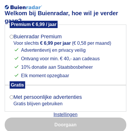
Welkom bij Buienradar, hoe wil je verder
gaan?
Premium € 6,99 / jaar
Mogen we je locatie gebruiken voor het
Beetje meer wind
weer?
Buienradar Premium
Voor slechts
€ 6,99 per jaar
(€ 0,58 per maand)
Advertentievrij en privacy veilig
Ontvang voor min. € 40,- aan cadeaus
Indien je hier nog geen akkoord op hebt gegeven,
verschijnt er zo een pop-up uit je browser waarin
10% donatie aan Staatsbosbeheer
deze toestemming gevraagd wordt.
Elk moment opzegbaar
Gratis
Is goed, toon de popup
Met persoonlijke advertenties
Gratis blijven gebruiken
Windmolentje op bootje in beweging door de wind.
Instellingen
Maar nog zeker mooi met afwisselend zon en wolken.
Nu niet, misschien later
Doorgaan
Door: Toon Boons
Gemaakt: 30-05-2026, 126x bekeken
Gebruik je Safari en wil je niet elke dag deze pop-up zien?