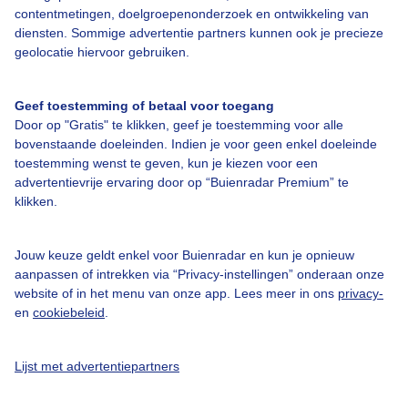
Over Buienradar
contentmetingen, doelgroepenonderzoek en ontwikkeling van
diensten. Sommige advertentie partners kunnen ook je precieze
geolocatie hiervoor gebruiken.
Bedrijfsgegevens
Veelgestelde vragen
Geef toestemming of betaal voor toegang
Door op "Gratis" te klikken, geef je toestemming voor alle
Contact
bovenstaande doeleinden. Indien je voor geen enkel doeleinde
Toegankelijkheid
toestemming wenst te geven, kun je kiezen voor een
advertentievrije ervaring door op “Buienradar Premium” te
Gebruikersvoorwaarden
klikken.
Adverteren
Buienradar Team
Jouw keuze geldt enkel voor Buienradar en kun je opnieuw
aanpassen of intrekken via “Privacy-instellingen” onderaan onze
Privacy beleid
website of in het menu van onze app. Lees meer in ons
privacy-
en
cookiebeleid
.
Cookie beleid
Privacy instellingen
Lijst met advertentiepartners
Gratis weerdata