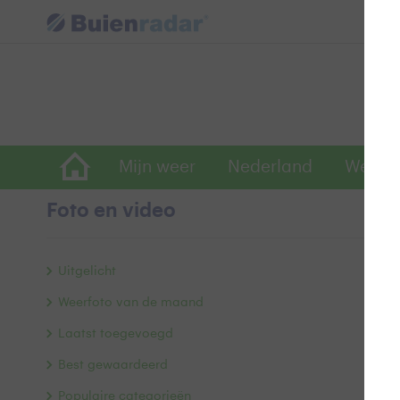
Mijn weer
Nederland
Wereld
Foto en video
B
Uitgelicht
Weerfoto van de maand
Laatst toegevoegd
Best gewaardeerd
Populaire categorieën