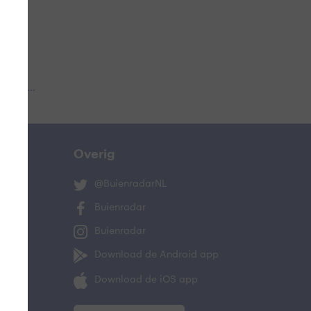
 aub...
Overig
@BuienradarNL
Buienradar
Buienradar
Download de Android app
Download de iOS app