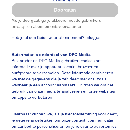
Is goed, toon de popup
Doorgaan
Nu niet, misschien later
Als je doorgaat, ga je akkoord met de
gebruikers-
,
privacy-
en
abonnementsvoorwaarden
.
Gebruik je Safari en wil je niet elke dag deze pop-up
zien?
Heb je al een Buienradar-abonnement?
Inloggen
Klik
hier
om dit aan te passen
Buienradar is onderdeel van DPG Media.
Buienradar en DPG Media gebruiken cookies om
informatie over je apparaat, locatie, browser en
surfgedrag te verzamelen. Deze informatie combineren
we met de gegevens die je zelf deelt met ons, zoals
wanneer je een account aanmaakt. Dit doen we om het
gebruik van onze media te analyseren en onze websites
en apps te verbeteren.
r: Ferry krauweel
Gemaakt: 29-05-2026, 32x bekeken
Daarnaast kunnen we, als je hier toestemming voor geeft,
je gegevens gebruiken om onze content, communicatie
en aanbod te personaliseren en je relevante advertenties
ekijk slideshow