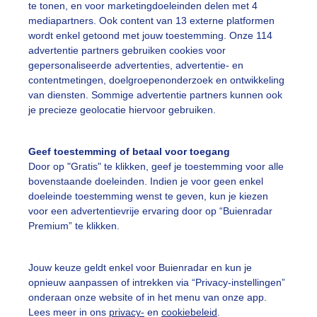
te tonen, en voor marketingdoeleinden delen met 4
mediapartners. Ook content van 13 externe platformen
wordt enkel getoond met jouw toestemming. Onze 114
advertentie partners gebruiken cookies voor
gepersonaliseerde advertenties, advertentie- en
contentmetingen, doelgroepenonderzoek en ontwikkeling
Een moment geduld
van diensten. Sommige advertentie partners kunnen ook
je precieze geolocatie hiervoor gebruiken.
Geef toestemming of betaal voor toegang
uienradar
Mijn weer
Door op "Gratis" te klikken, geef je toestemming voor alle
bovenstaande doeleinden. Indien je voor geen enkel
fsgegevens
De Bilt
doeleinde toestemming wenst te geven, kun je kiezen
voor een advertentievrije ervaring door op “Buienradar
stelde vragen
Premium” te klikken.
t
elijkheid
Jouw keuze geldt enkel voor Buienradar en kun je
opnieuw aanpassen of intrekken via “Privacy-instellingen”
kersvoorwaarden
onderaan onze website of in het menu van onze app.
eren
Lees meer in ons
privacy-
en
cookiebeleid
.