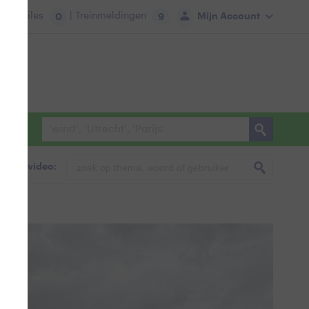
tie:
Files
| Treinmeldingen
Mijn Account
0
9
foto & video: