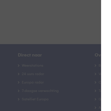
Direct naar
Over B
Weerstations
Bedrij
24 uurs radar
Veelge
Europa radar
Contac
7-daagse verwachting
Toegank
Satelliet Europa
Gebrui
Advert