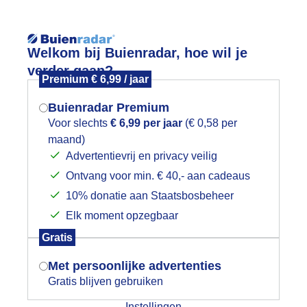
Reisinforma
Welkom bij Buienradar, hoe wil je
verder gaan?
Premium € 6,99 / jaar
Buienradar Premium
Voor slechts
€ 6,99 per jaar
(€ 0,58 per
wijd
Foto en video
Weerzine
maand)
Mogen we je locatie gebruiken voor
Advertentievrij en privacy veilig
het weer?
Zoeken in 
Ontvang voor min. € 40,- aan cadeaus
10% donatie aan Staatsbosbeheer
uien
Elk moment opzegbaar
Indien je hier nog geen akkoord op hebt
Gratis
gegeven, verschijnt er zo een pop-up uit
je browser waarin deze toestemming
Met persoonlijke advertenties
gevraagd wordt.
Gratis blijven gebruiken
Instellingen