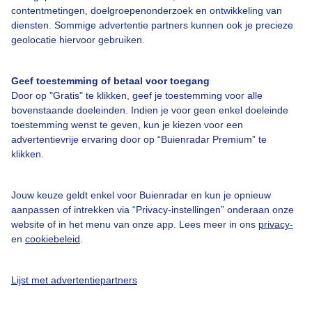
contentmetingen, doelgroepenonderzoek en ontwikkeling van
diensten. Sommige advertentie partners kunnen ook je precieze
Bedrijfsgegevens
geolocatie hiervoor gebruiken.
Veelgestelde vragen
Geef toestemming of betaal voor toegang
Contact
Door op "Gratis" te klikken, geef je toestemming voor alle
bovenstaande doeleinden. Indien je voor geen enkel doeleinde
Toegankelijkheid
toestemming wenst te geven, kun je kiezen voor een
Gebruikersvoorwaarden
advertentievrije ervaring door op “Buienradar Premium” te
klikken.
Adverteren
Buienradar Team
Jouw keuze geldt enkel voor Buienradar en kun je opnieuw
Privacy beleid
aanpassen of intrekken via “Privacy-instellingen” onderaan onze
website of in het menu van onze app. Lees meer in ons
privacy-
Cookie beleid
en
cookiebeleid
.
Privacy instellingen
Gratis weerdata
Lijst met advertentiepartners
@BuienradarNL