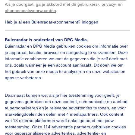
Als je doorgaat, ga je akkoord met de
gebruikers-
,
privacy-
en
Klik
hier
om dit aan te passen
abonnementsvoorwaarden
.
Heb je al een Buienradar-abonnement?
Inloggen
#strakblauwelucht
Buienradar is onderdeel van DPG Media.
Buienradar en DPG Media gebruiken cookies om informatie over
Bekijk slideshow
je apparaat, locatie, browser en surfgedrag te verzamelen. Deze
informatie combineren we met de gegevens die je zelf deelt met
ons, zoals wanneer je een account aanmaakt. Dit doen we om
het gebruik van onze media te analyseren en onze websites en
apps te verbeteren.
Een moment geduld aub...
Daarnaast kunnen we, als je hier toestemming voor geeft, je
gegevens gebruiken om onze content, communicatie en aanbod
te personaliseren en je relevante advertenties te tonen, en voor
marketingdoeleinden delen met 4 mediapartners. Ook content
van 13 externe platformen wordt enkel getoond met jouw
toestemming. Onze 114 advertentie partners gebruiken cookies
voor gepersonaliseerde advertenties, advertentie- en
Over Buienradar