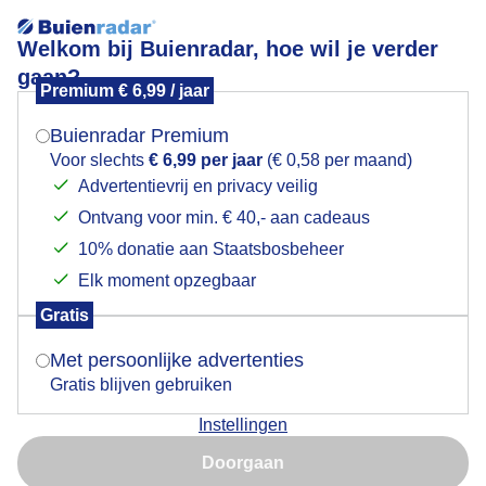
Welkom bij Buienradar, hoe wil je verder
gaan?
Premium € 6,99 / jaar
Mogen we je locatie gebruiken voor het
Lees meer.
weer?
Buienradar Premium
Strakblauw vandaag
Voor slechts
€ 6,99 per jaar
(€ 0,58 per maand)
Advertentievrij en privacy veilig
Ontvang voor min. € 40,- aan cadeaus
Indien je hier nog geen akkoord op hebt gegeven,
verschijnt er zo een pop-up uit je browser waarin
10% donatie aan Staatsbosbeheer
deze toestemming gevraagd wordt.
Elk moment opzegbaar
Gratis
Is goed, toon de popup
Met persoonlijke advertenties
Gratis blijven gebruiken
Strakblauw
Instellingen
Nu niet, misschien later
Doorgaan
Door: Joyce Derksen
Gemaakt: 28-05-2026, 35x bekeken
Gebruik je Safari en wil je niet elke dag deze pop-up zien?