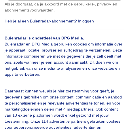
Als je doorgaat, ga je akkoord met de
gebruikers-
,
privacy-
en
Klik
hier
om dit aan te passen
abonnementsvoorwaarden
.
Heb je al een Buienradar-abonnement?
Inloggen
Bekijk slideshow
Buienradar is onderdeel van DPG Media.
Buienradar en DPG Media gebruiken cookies om informatie over
je apparaat, locatie, browser en surfgedrag te verzamelen. Deze
informatie combineren we met de gegevens die je zelf deelt met
ons, zoals wanneer je een account aanmaakt. Dit doen we om
Een moment geduld aub...
het gebruik van onze media te analyseren en onze websites en
apps te verbeteren.
Daarnaast kunnen we, als je hier toestemming voor geeft, je
gegevens gebruiken om onze content, communicatie en aanbod
te personaliseren en je relevante advertenties te tonen, en voor
Over Buienradar
marketingdoeleinden delen met 4 mediapartners. Ook content
van 13 externe platformen wordt enkel getoond met jouw
toestemming. Onze 114 advertentie partners gebruiken cookies
Bedrijfsgegevens
voor gepersonaliseerde advertenties, advertentie- en