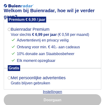
Welkom bij Buienradar, hoe wil je verder
gaan?
Premium € 6,99 / jaar
Mogen we je locatie gebruiken voor het
Voorschoten
weer?
Buienradar Premium
Voor slechts
€ 6,99 per jaar
(€ 0,58 per maand)
Advertentievrij en privacy veilig
Ontvang voor min. € 40,- aan cadeaus
Indien je hier nog geen akkoord op hebt gegeven,
verschijnt er zo een pop-up uit je browser waarin
10% donatie aan Staatsbosbeheer
deze toestemming gevraagd wordt.
Elk moment opzegbaar
Gratis
Is goed, toon de popup
Met persoonlijke advertenties
Gratis blijven gebruiken
Instellingen
Nu niet, misschien later
Door: Ingrid van Wageningen
Gemaakt: 24-05-2026, 56x bekeken
Doorgaan
Gebruik je Safari en wil je niet elke dag deze pop-up zien?