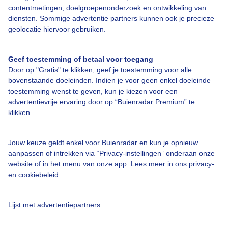
contentmetingen, doelgroepenonderzoek en ontwikkeling van
Veelgestelde vragen
diensten. Sommige advertentie partners kunnen ook je precieze
Contact
geolocatie hiervoor gebruiken.
Toegankelijkheid
Geef toestemming of betaal voor toegang
Gebruikersvoorwaarden
Door op "Gratis" te klikken, geef je toestemming voor alle
Adverteren
bovenstaande doeleinden. Indien je voor geen enkel doeleinde
toestemming wenst te geven, kun je kiezen voor een
Buienradar Team
advertentievrije ervaring door op “Buienradar Premium” te
klikken.
Privacy beleid
Cookie beleid
Jouw keuze geldt enkel voor Buienradar en kun je opnieuw
Privacy instellingen
aanpassen of intrekken via “Privacy-instellingen” onderaan onze
website of in het menu van onze app. Lees meer in ons
privacy-
Gratis weerdata
en
cookiebeleid
.
@BuienradarNL
Lijst met advertentiepartners
Buienradar
Buienradar