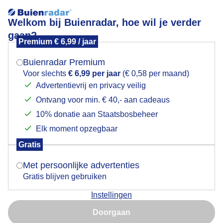
Welkom bij Buienradar, hoe wil je verder
gaan?
Premium € 6,99 / jaar
Mogen we je locatie gebruiken voor het
Lekker wandelen langs de vloedlijn vanochtend
weer?
Buienradar Premium
Voor slechts
€ 6,99 per jaar
(€ 0,58 per maand)
Advertentievrij en privacy veilig
Ontvang voor min. € 40,- aan cadeaus
Indien je hier nog geen akkoord op hebt gegeven,
verschijnt er zo een pop-up uit je browser waarin
10% donatie aan Staatsbosbeheer
deze toestemming gevraagd wordt.
Elk moment opzegbaar
Gratis
Is goed, toon de popup
Met persoonlijke advertenties
Gratis blijven gebruiken
Helder weer, de Europoort is goed te zien aan de
Instellingen
horizon
Nu niet, misschien later
Doorgaan
Door: Maddy Koster
Gemaakt: 23-05-2026, 22x bekeken
Gebruik je Safari en wil je niet elke dag deze pop-up zien?