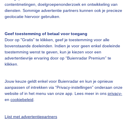
Over Buienradar
contentmetingen, doelgroepenonderzoek en ontwikkeling van
diensten. Sommige advertentie partners kunnen ook je precieze
geolocatie hiervoor gebruiken.
Bedrijfsgegevens
Veelgestelde vragen
Geef toestemming of betaal voor toegang
Door op "Gratis" te klikken, geef je toestemming voor alle
Contact
bovenstaande doeleinden. Indien je voor geen enkel doeleinde
Toegankelijkheid
toestemming wenst te geven, kun je kiezen voor een
advertentievrije ervaring door op “Buienradar Premium” te
Gebruikersvoorwaarden
klikken.
Adverteren
Buienradar Team
Jouw keuze geldt enkel voor Buienradar en kun je opnieuw
aanpassen of intrekken via “Privacy-instellingen” onderaan onze
Privacy beleid
website of in het menu van onze app. Lees meer in ons
privacy-
en
cookiebeleid
.
Cookie beleid
Privacy instellingen
Lijst met advertentiepartners
Gratis weerdata