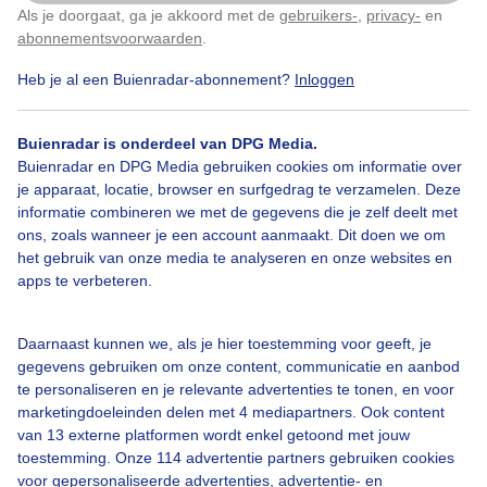
Als je doorgaat, ga je akkoord met de
gebruikers-
,
privacy-
en
Klik
hier
om dit aan te passen
abonnementsvoorwaarden
.
Heb je al een Buienradar-abonnement?
Inloggen
Strandwandelaars
Helderelucht
Zon
Buienradar is onderdeel van DPG Media.
Buienradar en DPG Media gebruiken cookies om informatie over
je apparaat, locatie, browser en surfgedrag te verzamelen. Deze
Bekijk slideshow
informatie combineren we met de gegevens die je zelf deelt met
ons, zoals wanneer je een account aanmaakt. Dit doen we om
het gebruik van onze media te analyseren en onze websites en
apps te verbeteren.
Een moment geduld aub...
Daarnaast kunnen we, als je hier toestemming voor geeft, je
gegevens gebruiken om onze content, communicatie en aanbod
te personaliseren en je relevante advertenties te tonen, en voor
marketingdoeleinden delen met 4 mediapartners. Ook content
van 13 externe platformen wordt enkel getoond met jouw
toestemming. Onze 114 advertentie partners gebruiken cookies
voor gepersonaliseerde advertenties, advertentie- en