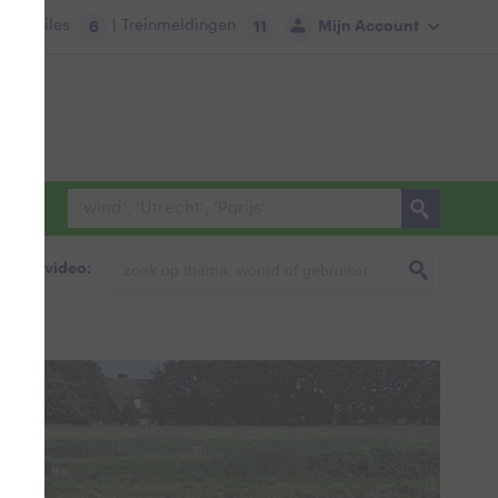
tie:
Files
| Treinmeldingen
Mijn Account
6
11
foto & video: