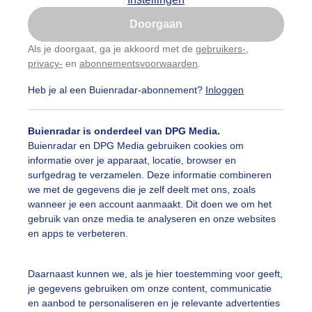
Is goed, toon de popup
Doorgaan
Nu niet, misschien later
Als je doorgaat, ga je akkoord met de
gebruikers-
,
privacy-
en
abonnementsvoorwaarden
.
Gebruik je Safari en wil je niet elke dag deze pop-up
zien?
Heb je al een Buienradar-abonnement?
Inloggen
Klik
hier
om dit aan te passen
Buienradar is onderdeel van DPG Media.
Buienradar en DPG Media gebruiken cookies om
informatie over je apparaat, locatie, browser en
surfgedrag te verzamelen. Deze informatie combineren
we met de gegevens die je zelf deelt met ons, zoals
wanneer je een account aanmaakt. Dit doen we om het
 koeien zoeken vanwege het warme weer verkoeling in het
gebruik van onze media te analyseren en onze websites
en apps te verbeteren.
r: Fred Waegemans
Gemaakt: 23-05-2026, 90x bekeken
erkoeling
Zon
Dieren
Daarnaast kunnen we, als je hier toestemming voor geeft,
je gegevens gebruiken om onze content, communicatie
en aanbod te personaliseren en je relevante advertenties