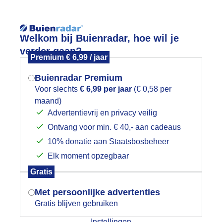
Reisinforma
Welkom bij Buienradar, hoe wil je
verder gaan?
Premium € 6,99 / jaar
Buienradar Premium
Voor slechts
€ 6,99 per jaar
(€ 0,58 per
wijd
Foto en video
Weerzine
maand)
Mogen we je locatie gebruiken voor
Advertentievrij en privacy veilig
het weer?
Zoeken in 
Ontvang voor min. € 40,- aan cadeaus
10% donatie aan Staatsbosbeheer
erkoeling
Elk moment opzegbaar
Indien je hier nog geen akkoord op hebt
Gratis
gegeven, verschijnt er zo een pop-up uit
je browser waarin deze toestemming
Met persoonlijke advertenties
gevraagd wordt.
Gratis blijven gebruiken
Instellingen