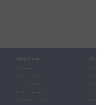
B
Direct naar
Over B
Weerstations
Bedrij
24 uurs radar
Veelge
Europa radar
Contac
7-daagse verwachting
Toegank
Satelliet Europa
Gebrui