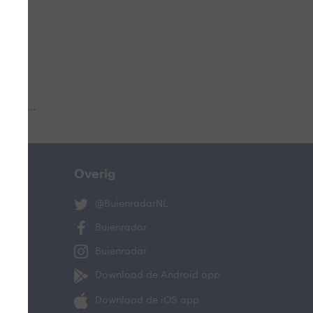
 aub...
Overig
@BuienradarNL
Buienradar
Buienradar
Download de Android app
Download de iOS app