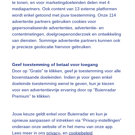
te tonen, en voor marketingdoeleinden delen met 4
ekijk slideshow
mediapartners. Ook content van 13 externe platformen
wordt enkel getoond met jouw toestemming. Onze 114
advertentie partners gebruiken cookies voor
gepersonaliseerde advertenties, advertentie- en
contentmetingen, doelgroepenonderzoek en ontwikkeling
van diensten. Sommige advertentie partners kunnen ook
Een moment geduld
je precieze geolocatie hiervoor gebruiken.
Geef toestemming of betaal voor toegang
Door op "Gratis" te klikken, geef je toestemming voor alle
uienradar
Mijn weer
bovenstaande doeleinden. Indien je voor geen enkel
doeleinde toestemming wenst te geven, kun je kiezen
fsgegevens
De Bilt
voor een advertentievrije ervaring door op “Buienradar
Premium” te klikken.
stelde vragen
t
Jouw keuze geldt enkel voor Buienradar en kun je
elijkheid
opnieuw aanpassen of intrekken via “Privacy-instellingen”
onderaan onze website of in het menu van onze app.
kersvoorwaarden
Lees meer in ons
privacy-
en
cookiebeleid
.