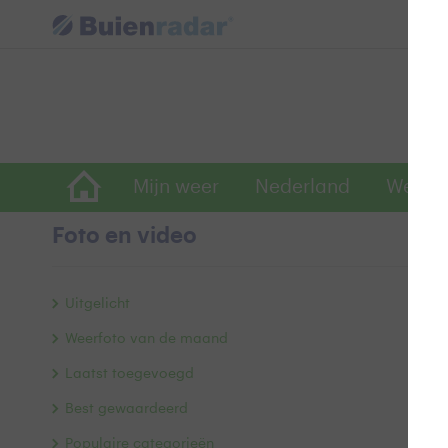
Mijn weer
Nederland
Wereld
Foto en video
V
Uitgelicht
Weerfoto van de maand
Laatst toegevoegd
Best gewaardeerd
Populaire categorieën