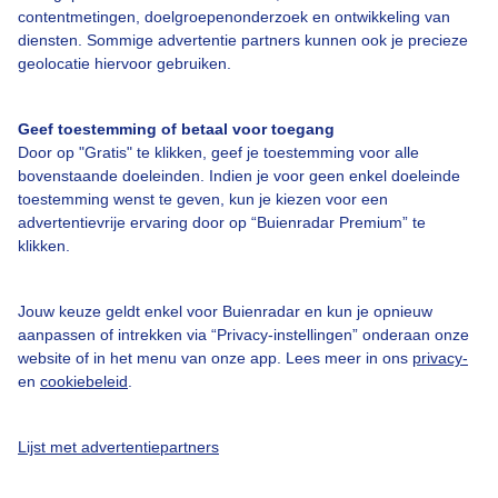
contentmetingen, doelgroepenonderzoek en ontwikkeling van
diensten. Sommige advertentie partners kunnen ook je precieze
Bedrijfsgegevens
geolocatie hiervoor gebruiken.
Veelgestelde vragen
Geef toestemming of betaal voor toegang
Contact
Door op "Gratis" te klikken, geef je toestemming voor alle
Toegankelijkheid
bovenstaande doeleinden. Indien je voor geen enkel doeleinde
toestemming wenst te geven, kun je kiezen voor een
Gebruikersvoorwaarden
advertentievrije ervaring door op “Buienradar Premium” te
klikken.
Adverteren
Buienradar Team
Jouw keuze geldt enkel voor Buienradar en kun je opnieuw
Privacy beleid
aanpassen of intrekken via “Privacy-instellingen” onderaan onze
website of in het menu van onze app. Lees meer in ons
privacy-
Cookie beleid
en
cookiebeleid
.
Privacy instellingen
Gratis weerdata
Lijst met advertentiepartners
@BuienradarNL