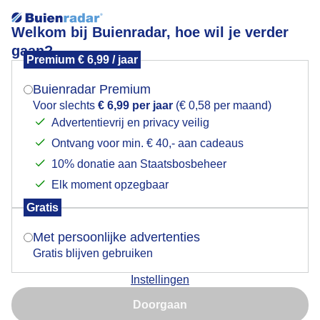
Welkom bij Buienradar, hoe wil je verder
gaan?
Premium € 6,99 / jaar
Mogen we je locatie gebruiken voor het
Zomerdrukte op de camping
weer?
Buienradar Premium
Voor slechts
€ 6,99 per jaar
(€ 0,58 per maand)
Advertentievrij en privacy veilig
Ontvang voor min. € 40,- aan cadeaus
Indien je hier nog geen akkoord op hebt gegeven,
verschijnt er zo een pop-up uit je browser waarin
10% donatie aan Staatsbosbeheer
deze toestemming gevraagd wordt.
Elk moment opzegbaar
Gratis
Is goed, toon de popup
Met persoonlijke advertenties
Gratis blijven gebruiken
Het is met Pinksteren bijzonder druk op de camping
Instellingen
Nu niet, misschien later
Door: Simone Genna Wiersma
Gemaakt: 22-05-2026, 46x bekeken
Doorgaan
Gebruik je Safari en wil je niet elke dag deze pop-up zien?