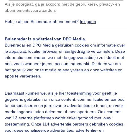
Als je doorgaat, ga je akkoord met de
gebruikers-
,
privacy-
en
Klik
hier
om dit aan te passen
abonnementsvoorwaarden
.
Heb je al een Buienradar-abonnement?
Inloggen
Camping
Campingweer
Zomer
Buienradar is onderdeel van DPG Media.
Buienradar en DPG Media gebruiken cookies om informatie over
Bekijk slideshow
je apparaat, locatie, browser en surfgedrag te verzamelen. Deze
informatie combineren we met de gegevens die je zelf deelt met
ons, zoals wanneer je een account aanmaakt. Dit doen we om
het gebruik van onze media te analyseren en onze websites en
apps te verbeteren.
Een moment geduld aub...
Daarnaast kunnen we, als je hier toestemming voor geeft, je
gegevens gebruiken om onze content, communicatie en aanbod
te personaliseren en je relevante advertenties te tonen, en voor
marketingdoeleinden delen met 4 mediapartners. Ook content
van 13 externe platformen wordt enkel getoond met jouw
toestemming. Onze 114 advertentie partners gebruiken cookies
voor gepersonaliseerde advertenties, advertentie- en
Over Buienradar