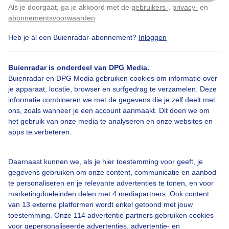
Later verschenen er wat wolkjes wat weer welkome
Als je doorgaat, ga je akkoord met de
gebruikers-
,
privacy-
en
Klik
hier
om dit aan te passen
schaduw opleverde
abonnementsvoorwaarden
.
Heb je al een Buienradar-abonnement?
Inloggen
Door: Dyonice Huntink
Gemaakt: 22-05-2026, 97x bekeken
Buienradar is onderdeel van DPG Media.
Buienradar en DPG Media gebruiken cookies om informatie over
je apparaat, locatie, browser en surfgedrag te verzamelen. Deze
#strakblauw
#helder
#zon
informatie combineren we met de gegevens die je zelf deelt met
ons, zoals wanneer je een account aanmaakt. Dit doen we om
het gebruik van onze media te analyseren en onze websites en
apps te verbeteren.
Bekijk slideshow
Daarnaast kunnen we, als je hier toestemming voor geeft, je
gegevens gebruiken om onze content, communicatie en aanbod
te personaliseren en je relevante advertenties te tonen, en voor
marketingdoeleinden delen met 4 mediapartners. Ook content
Een moment geduld aub...
van 13 externe platformen wordt enkel getoond met jouw
toestemming. Onze 114 advertentie partners gebruiken cookies
voor gepersonaliseerde advertenties, advertentie- en