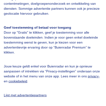
contentmetingen, doelgroepenonderzoek en ontwikkeling van
diensten. Sommige advertentie partners kunnen ook je precieze
geolocatie hiervoor gebruiken.
Over Buienradar
Geef toestemming of betaal voor toegang
Door op "Gratis" te klikken, geef je toestemming voor alle
Bedrijfsgegevens
bovenstaande doeleinden. Indien je voor geen enkel doeleinde
toestemming wenst te geven, kun je kiezen voor een
Veelgestelde vragen
advertentievrije ervaring door op “Buienradar Premium” te
klikken.
Contact
Toegankelijkheid
Jouw keuze geldt enkel voor Buienradar en kun je opnieuw
Gebruikersvoorwaarden
aanpassen of intrekken via “Privacy-instellingen” onderaan onze
website of in het menu van onze app. Lees meer in ons
privacy-
Adverteren
en
cookiebeleid
.
Buienradar Team
Privacy beleid
Lijst met advertentiepartners
Cookie beleid