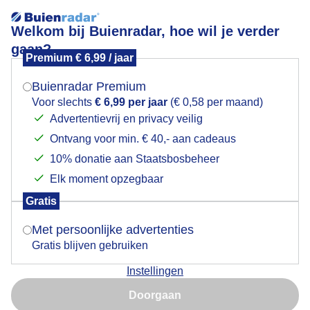
Welkom bij Buienradar, hoe wil je verder
gaan?
Premium € 6,99 / jaar
Mogen we je locatie gebruiken voor het
Strakblauw
weer?
Buienradar Premium
Voor slechts
€ 6,99 per jaar
(€ 0,58 per maand)
Advertentievrij en privacy veilig
Ontvang voor min. € 40,- aan cadeaus
Indien je hier nog geen akkoord op hebt gegeven,
verschijnt er zo een pop-up uit je browser waarin
10% donatie aan Staatsbosbeheer
deze toestemming gevraagd wordt.
Elk moment opzegbaar
Gratis
Is goed, toon de popup
Met persoonlijke advertenties
Gratis blijven gebruiken
Instellingen
Nu niet, misschien later
Vanochtend begon met strakblauwe lucht boven het
Doorgaan
Gasselterveld, een azuurblauw meertje bij Gasselte
Gebruik je Safari en wil je niet elke dag deze pop-up zien?