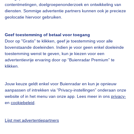
contentmetingen, doelgroepenonderzoek en ontwikkeling van
diensten. Sommige advertentie partners kunnen ook je precieze
geolocatie hiervoor gebruiken.
Over Buienradar
Geef toestemming of betaal voor toegang
Door op "Gratis" te klikken, geef je toestemming voor alle
bovenstaande doeleinden. Indien je voor geen enkel doeleinde
Bedrijfsgegevens
toestemming wenst te geven, kun je kiezen voor een
advertentievrije ervaring door op “Buienradar Premium” te
Veelgestelde vragen
klikken.
Contact
Toegankelijkheid
Jouw keuze geldt enkel voor Buienradar en kun je opnieuw
aanpassen of intrekken via “Privacy-instellingen” onderaan onze
Gebruikersvoorwaarden
website of in het menu van onze app. Lees meer in ons
privacy-
Adverteren
en
cookiebeleid
.
Buienradar Team
Lijst met advertentiepartners
Privacy beleid
Cookie beleid