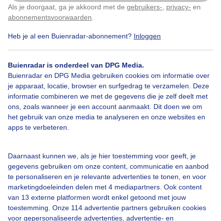
tot oktober verblijven zij in Nederland, de winter
Als je doorgaat, ga je akkoord met de
gebruikers-
,
privacy-
en
Klik
hier
om dit aan te passen
wordt in zuidelijk Afrika doorgebracht.
abonnementsvoorwaarden
.
Heb je al een Buienradar-abonnement?
Inloggen
Door: Regina Vastenhout
Gemaakt: 21-05-2026, 136x bekeken
Buienradar is onderdeel van DPG Media.
Buienradar en DPG Media gebruiken cookies om informatie over
1
je apparaat, locatie, browser en surfgedrag te verzamelen. Deze
Boerenzwaluwen
Zon
informatie combineren we met de gegevens die je zelf deelt met
ons, zoals wanneer je een account aanmaakt. Dit doen we om
het gebruik van onze media te analyseren en onze websites en
apps te verbeteren.
Bekijk slideshow
Daarnaast kunnen we, als je hier toestemming voor geeft, je
gegevens gebruiken om onze content, communicatie en aanbod
te personaliseren en je relevante advertenties te tonen, en voor
marketingdoeleinden delen met 4 mediapartners. Ook content
van 13 externe platformen wordt enkel getoond met jouw
Een moment geduld aub...
toestemming. Onze 114 advertentie partners gebruiken cookies
voor gepersonaliseerde advertenties, advertentie- en