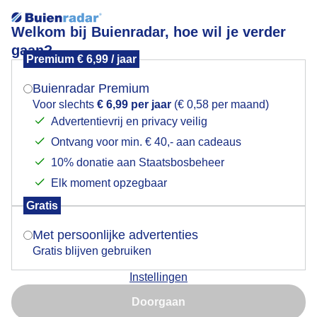
Welkom bij Buienradar, hoe wil je verder
gaan?
Premium € 6,99 / jaar
Mogen we je locatie gebruiken voor het
Boerenzwaluwen op draad in de zon
weer?
Buienradar Premium
Voor slechts
€ 6,99 per jaar
(€ 0,58 per maand)
Advertentievrij en privacy veilig
Ontvang voor min. € 40,- aan cadeaus
Indien je hier nog geen akkoord op hebt gegeven,
verschijnt er zo een pop-up uit je browser waarin
10% donatie aan Staatsbosbeheer
deze toestemming gevraagd wordt.
Elk moment opzegbaar
Gratis
Is goed, toon de popup
Met persoonlijke advertenties
Gratis blijven gebruiken
De boerenzwaluw is een echte boerenlandvogel, een
Instellingen
luchtacrobaat van het boerenerf. De nesten worden
Nu niet, misschien later
bij voorkeur gemaakt in boerenschuren, loodsen en
Doorgaan
dergelijke waar ze in en uit kunnen vliegen. Van april
Gebruik je Safari en wil je niet elke dag deze pop-up zien?